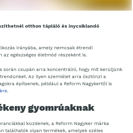
íthetnél otthon tápláló és ínycsiklandó
álkozás irányába, amely nemcsak étrendi
m az egészséges életmód részeként is.
során csupán arra koncentrálni, hogy mit kerüljünk
 étrendünket. Az ilyen szemlélet arra ösztönzi a
agokra építsenek, például a Reform Nagykertől is
ekre
.
zékeny gyomrúaknak
toleranciákkal küzdenek, a Reform Nagyker márka
an találhatók olyan termékek, amelyek széles