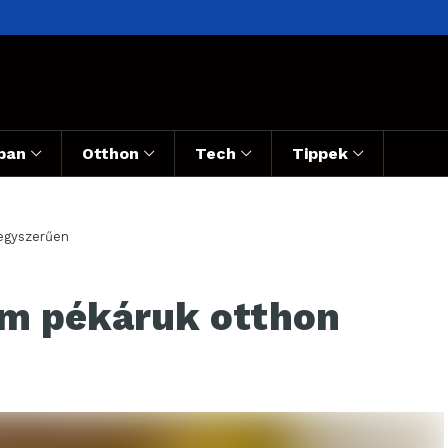
ban
Otthon
Tech
Tippek
egyszerűen
om pékáruk otthon