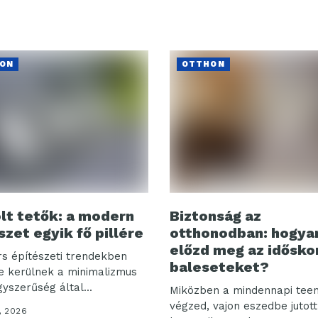
ON
OTTHON
lt tetők: a modern
Biztonság az
szet egyik fő pillére
otthonodban: hogya
előzd meg az idősko
rs építészeti trendekben
baleseteket?
e kerülnek a minimalizmus
yszerűség által...
Miközben a mindennapi teen
végzed, vajon eszedbe jutot
, 2026