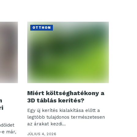
OTTHON
Miért költséghatékony a
n
3D táblás kerítés?
ri
Egy új kerítés kialakítása előtt a
legtöbb tulajdonos természetesen
az árakat kezdi...
dőidet
t-e már,
JÚLIUS 4, 2026