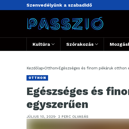
Szenvedélyünk a szabadidő
Kultúra
Szórakozás
Mozgás
Kezdőlap
Otthon
Egészséges és finom pékáruk otthon 
OTTHON
Egészséges és fin
egyszerűen
JÚLIUS 10, 2025
2 PERC OLVASÁS