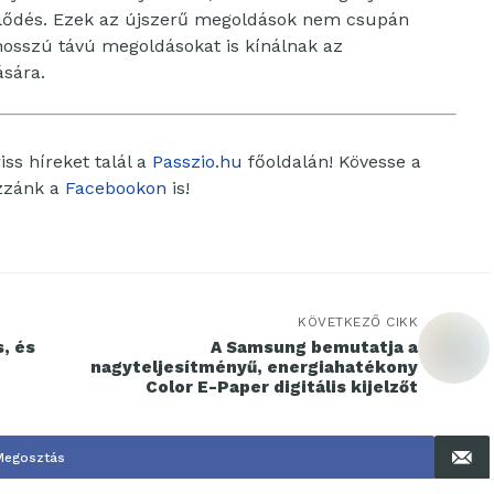
klődés. Ezek az újszerű megoldások nem csupán
 hosszú távú megoldásokat is kínálnak az
ására.
ss híreket talál a
Passzio.hu
főoldalán! Kövesse a
ozzánk a
Facebookon
is!
KÖVETKEZŐ CIKK
, és
A Samsung bemutatja a
nagyteljesítményű, energiahatékony
Color E-Paper digitális kijelzőt
Megosztás