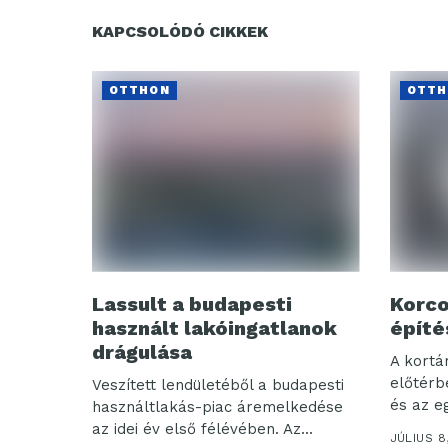
KAPCSOLÓDÓ CIKKEK
OTTHON
OTTH
Lassult a budapesti
Korco
használt lakóingatlanok
építé
drágulása
A kortá
előtérb
Veszített lendületéből a budapesti
és az eg
használtlakás-piac áremelkedése
az idei év első félévében. Az...
JÚLIUS 8