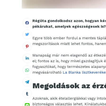
Régóta gondolkodsz azon, hogyan kész
pékárukat, amelyek egészségesek is?
Egyre több ember fordul a mentes tápl
megszorítások miatt lehet fontos, hane
Manapság már nem elegendő az étkezés 
el; fontos az is, hogy mivel gazdagítjuk
fogyasztókat, hogy természetes alapany
megvásárolható
La Blanka lisztkeverék
Megoldások az ér
Azoknak, akik ételallergiákkal vagy in
biztonságos választás lehet. Kínálatukb