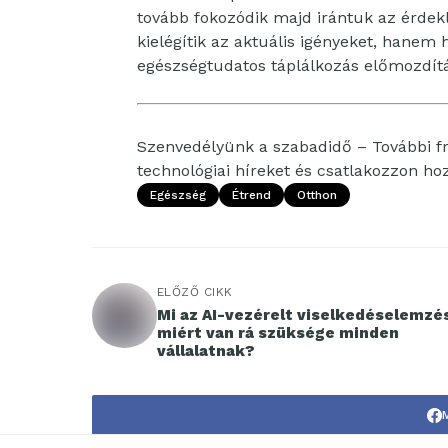
tovább fokozódik majd irántuk az érde
kielégítik az aktuális igényeket, hanem
egészségtudatos táplálkozás előmozdít
Szenvedélyünk a szabadidő – További fri
technológiai híreket és csatlakozzon h
Egészség
Étrend
Otthon
ELŐZŐ CIKK
Mi az AI-vezérelt viselkedéselemzés
miért van rá szüksége minden
vállalatnak?