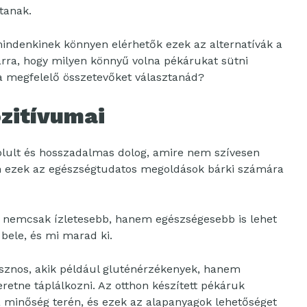
tanak.
indenkinek könnyen elérhetők ezek az alternatívák a
rra, hogy milyen könnyű volna pékárukat sütni
 a megfelelő összetevőket választanád?
ozitívumai
yolult és hosszadalmas dolog, amire nem szívesen
an ezek az egészségtudatos megoldások bárki számára
, nemcsak ízletesebb, hanem egészségesebb is lehet
 bele, és mi marad ki.
znos, akik például gluténérzékenyek, hanem
etne táplálkozni. Az otthon készített pékáruk
 minőség terén, és ezek az alapanyagok lehetőséget