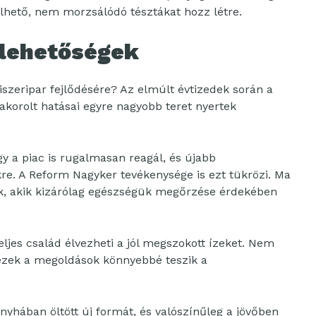
elhető, nem morzsálódó tésztákat hozz létre.
j lehetőségek
iszeripar fejlődésére? Az elmúlt évtizedek során a
akorolt hatásai egyre nagyobb teret nyertek
gy a piac is rugalmasan reagál, és újabb
re. A Reform Nagyker tevékenysége is ezt tükrözi. Ma
k, akik kizárólag egészségük megőrzése érdekében
eljes család élvezheti a jól megszokott ízeket. Nem
ezek a megoldások könnyebbé teszik a
yhában öltött új formát, és valószínűleg a jövőben