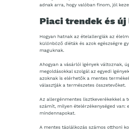
adnak arra, hogy valóban finom, jól kez
Piaci trendek és ú
Hogyan hatnak az ételallergiák az élelm
különböző diéták és azok egészségre gy
maguknak.
Ahogyan a vásárlói igények változnak, ú
megoldásokkal szolgál az egyedi igények
azoknak is elérhetők a mentes terméke
választják a természetes összetevőket.
Az allergénmentes lisztkeverékekkel a t
számít, milyen ételérzékenységed van: 
mindennapokat.
A mentes táplálkozás számos otthoni kon