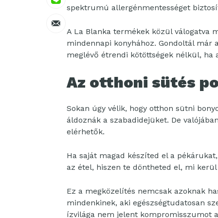
spektrumú allergénmentességet biztosí
A La Blanka termékek közül válogatva m
mindennapi konyhához. Gondoltál már a
meglévő étrendi kötöttségek nélkül, ha
Az otthoni sütés p
Sokan úgy vélik, hogy otthon sütni bon
áldoznák a szabadidejüket. De valójáb
elérhetők.
Ha saját magad készíted el a pékárukat
az étel, hiszen te döntheted el, mi kerül
Ez a megközelítés nemcsak azoknak has
mindenkinek, aki egészségtudatosan szer
ízvilága nem jelent kompromisszumot a