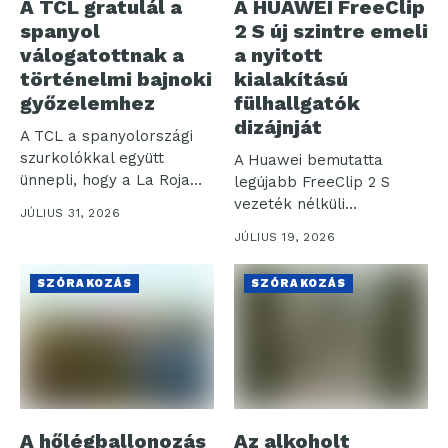
A TCL gratulál a
A HUAWEI FreeClip
spanyol
2 S új szintre emeli
válogatottnak a
a nyitott
történelmi bajnoki
kialakítású
győzelemhez
fülhallgatók
dizájnját
A TCL a spanyolországi
szurkolókkal együtt
A Huawei bemutatta
ünnepli, hogy a La Roja
legújabb FreeClip 2 S
(spanyol...
vezeték nélküli
JÚLIUS 31, 2026
fülhallgatóját, amely a...
JÚLIUS 19, 2026
SZÓRAKOZÁS
SZÓRAKOZÁS
A hőlégballonozás
Az alkoholt