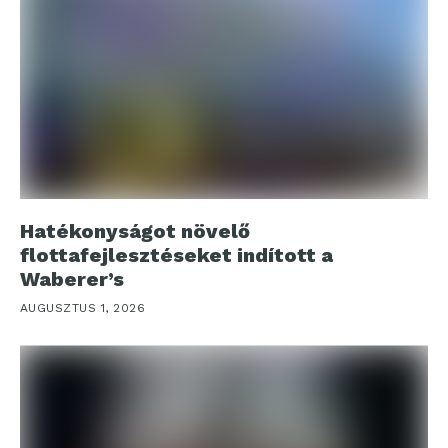
Hatékonyságot növelő
flottafejlesztéseket indított a
Waberer’s
AUGUSZTUS 1, 2026