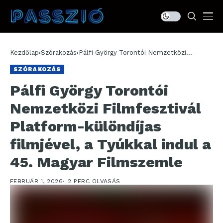
Kezdőlap
Szórakozás
Pálfi György Torontói Nemzetközi
Filmfesztivál Platform-különdíjas
SZÓRAKOZÁS
filmjével, a Tyúkkal indul a 45. Magyar
Filmszemle
Pálfi György Torontói
Nemzetközi Filmfesztivál
Platform-különdíjas
filmjével, a Tyúkkal indul a
45. Magyar Filmszemle
FEBRUÁR 1, 2026
2 PERC OLVASÁS