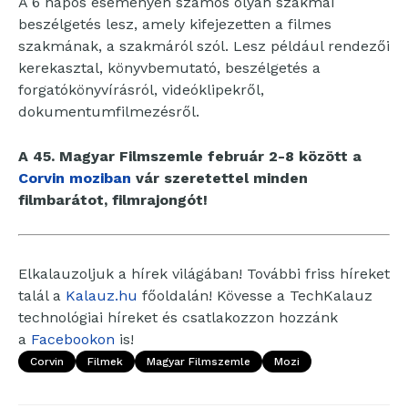
A 6 napos eseményen számos olyan szakmai
beszélgetés lesz, amely kifejezetten a filmes
szakmának, a szakmáról szól. Lesz például rendezői
kerekasztal, könyvbemutató, beszélgetés a
forgatókönyvírásról, videóklipekről,
dokumentumfilmezésről.
A 45. Magyar Filmszemle február 2-8 között a
Corvin moziban
vár szeretettel minden
filmbarátot, filmrajongót!
Elkalauzoljuk a hírek világában! További friss híreket
talál a
Kalauz.hu
főoldalán! Kövesse a TechKalauz
technológiai híreket és csatlakozzon hozzánk
a
Facebookon
is!
Corvin
Filmek
Magyar Filmszemle
Mozi