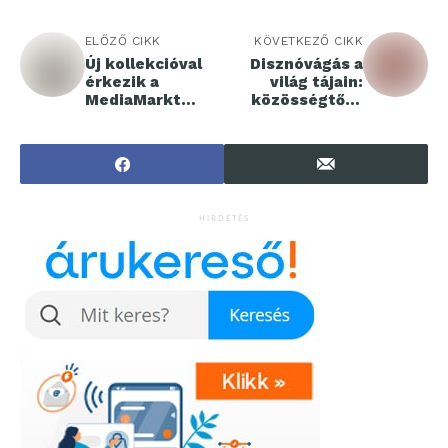
ELŐZŐ CIKK
KÖVETKEZŐ CIKK
Új kollekcióval
Disznóvágás a
érkezik a
világ tájain:
MediaMarkt
közösségtől a
kínálatába a
kultúráig
PEAQ by Robbie
Williams
HIRDETÉS