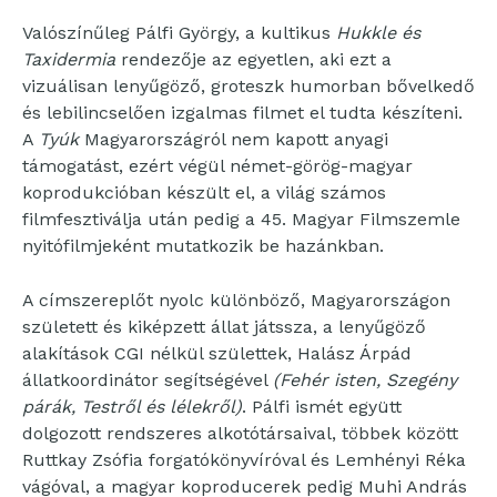
Valószínűleg Pálfi György, a kultikus
Hukkle és
Taxidermia
rendezője az egyetlen, aki ezt a
vizuálisan lenyűgöző, groteszk humorban bővelkedő
és lebilincselően izgalmas filmet el tudta készíteni.
A
Tyúk
Magyarországról nem kapott anyagi
támogatást, ezért végül német-görög-magyar
koprodukcióban készült el, a világ számos
filmfesztiválja után pedig a 45. Magyar Filmszemle
nyitófilmjeként mutatkozik be hazánkban.
A címszereplőt nyolc különböző, Magyarországon
született és kiképzett állat játssza, a lenyűgöző
alakítások CGI nélkül születtek, Halász Árpád
állatkoordinátor segítségével
(Fehér isten, Szegény
párák, Testről és lélekről)
. Pálfi ismét együtt
dolgozott rendszeres alkotótársaival, többek között
Ruttkay Zsófia forgatókönyvíróval és Lemhényi Réka
vágóval, a magyar koproducerek pedig Muhi András