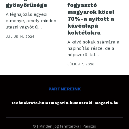
gyönyörűsége
fogyasztó
magyarok közel
A léghajózás egyedi
70%-a nyitott a
élménye, amely minden
kávéalapú
utazni vágyót új
koktélokra
tapasztalatokkal
JÚLIUS 14, 2026
gazdagít. Ebben...
A kávé sokak számára a
napindítás része, de a
népszerű ital
karakteres...
JÚLIUS 7, 2026
PARTNEREINK
Technokrata.hu
IoTmagazin.hu
Muszaki-magazin.hu
© | Minden jog fenntartva | Passzio