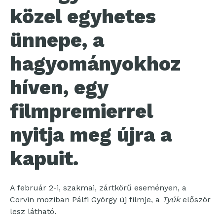
közel egyhetes
ünnepe, a
hagyományokhoz
híven, egy
filmpremierrel
nyitja meg újra a
kapuit.
A február 2-i, szakmai, zártkörű eseményen, a
Corvin moziban Pálfi György új filmje, a
Tyúk
először
lesz látható.