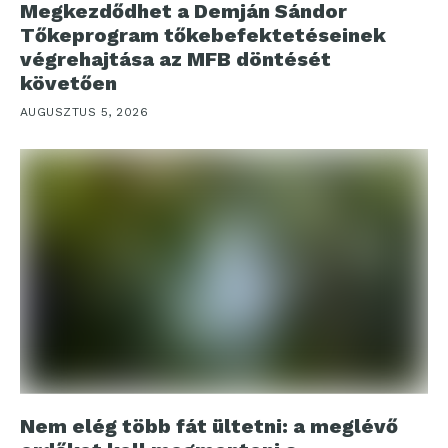
Megkezdődhet a Demján Sándor
Tőkeprogram tőkebefektetéseinek
végrehajtása az MFB döntését
követően
AUGUSZTUS 5, 2026
Nem elég több fát ültetni: a meglévő