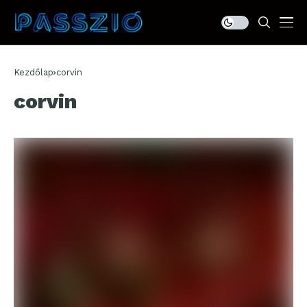
Kezdőlap
corvin
corvin