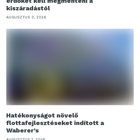
erdőket kell megmenteni a
kiszáradástól
AUGUSZTUS 3, 2026
Hatékonyságot növelő
flottafejlesztéseket indított a
Waberer’s
AUGUSZTUS 1, 2026