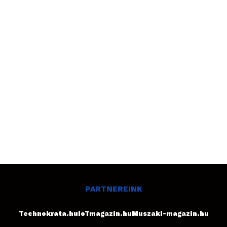
PARTNEREINK
Technokrata.hu
IoTmagazin.hu
Muszaki-magazin.hu