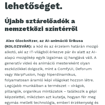
lehetőséget.
Újabb sztárelőadók a
nemzetközi színtérről
Alex Glocknitzer, az AI-animáció lírikusa
(KOLOZSVÁR):
a kód és az érzelem határán mozgó
alkotó, aki az IT-világból érkezve pár év alatt az AI-
alapú mozgókép egyik izgalmas új hangjává vált. A
generatív videó és animáció mestereként olyan
eszközökkel dolgozik, mint a ComfyUI, Deforum
vagy WarpFusion, hogy hiperdinamikus,
folyamatosan áramló képi világokat hozzon létre.
Legújabb munkáiban a természet – virágok,
pillangók, organikus mintázatok – találkozik a gépi
képzelettel, miközben azt kutatja, hogyan fér meg
egymás mellett technológia, emberi érzékenység és