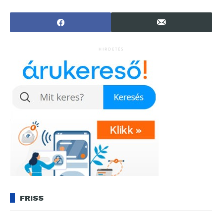
Magyarországon
dolgozik –
szintet lépett az
AI
HIRDETÉS
FRISS