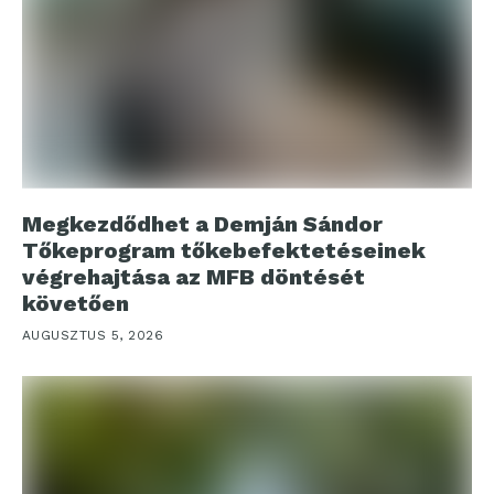
Megkezdődhet a Demján Sándor
Tőkeprogram tőkebefektetéseinek
végrehajtása az MFB döntését
követően
AUGUSZTUS 5, 2026