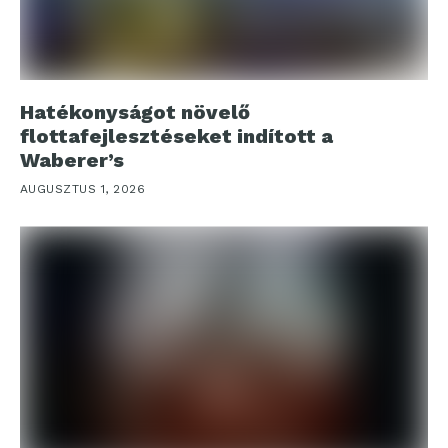
Hatékonyságot növelő
flottafejlesztéseket indított a
Waberer’s
AUGUSZTUS 1, 2026