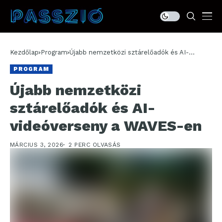
Kezdőlap
Program
Újabb nemzetközi sztárelőadók és AI-
videóverseny a WAVES-en
PROGRAM
Újabb nemzetközi
sztárelőadók és AI-
videóverseny a WAVES-en
MÁRCIUS 3, 2026
2 PERC OLVASÁS