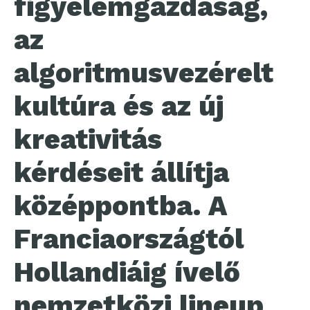
figyelemgazdaság,
az
algoritmusvezérelt
kultúra és az új
kreativitás
kérdéseit állítja
középpontba. A
Franciaországtól
Hollandiáig ívelő
nemzetközi lineup