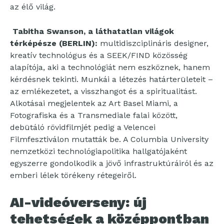
az élő világ.
Tabitha Swanson, a láthatatlan világok
térképésze (BERLIN):
multidiszciplináris designer,
kreatív technológus és a SEEK/FIND közösség
alapítója, aki a technológiát nem eszköznek, hanem
kérdésnek tekinti. Munkái a létezés határterületeit –
az emlékezetet, a visszhangot és a spiritualitást.
Alkotásai megjelentek az Art Basel Miami, a
Fotografiska és a Transmediale falai között,
debütáló rövidfilmjét pedig a Velencei
Filmfesztiválon mutatták be. A Columbia University
nemzetközi technológiapolitika hallgatójaként
egyszerre gondolkodik a jövő infrastruktúráiról és az
emberi lélek törékeny rétegeiről.
AI-videóverseny: új
tehetségek a középpontban