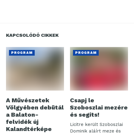
KAPCSOLÓDÓ CIKKEK
PROGRAM
PROGRAM
A Művészetek
Csapj le
Völgyében debütál
Szoboszlai mezére
a Balaton-
és segíts!
felvidék új
Licitre került Szoboszlai
Kalandtérképe
Dominik aláírt meze és