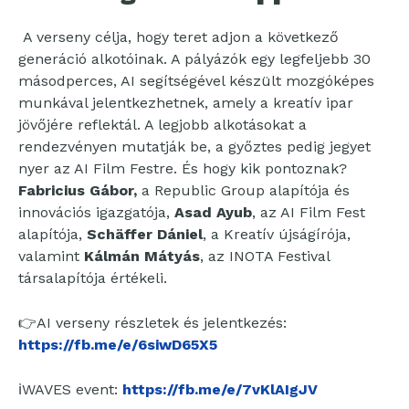
A verseny célja, hogy teret adjon a következő
generáció alkotóinak. A pályázók egy legfeljebb 30
másodperces, AI segítségével készült mozgóképes
munkával jelentkezhetnek, amely a kreatív ipar
jövőjére reflektál. A legjobb alkotásokat a
rendezvényen mutatják be, a győztes pedig jegyet
nyer az AI Film Festre. És hogy kik pontoznak?
Fabricius Gábor,
a Republic Group alapítója és
innovációs igazgatója,
Asad Ayub
, az AI Film Fest
alapítója,
Schäffer Dániel
, a Kreatív újságírója,
valamint
Kálmán Mátyás
, az INOTA Festival
társalapítója értékeli.
👉AI verseny részletek és jelentkezés:
https://fb.me/e/6siwD65X5
ℹ️WAVES event:
https://fb.me/e/7vKlAIgJV