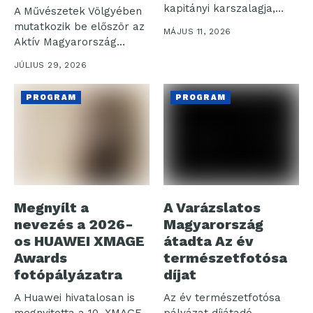
kapitányi karszalagja,
A Művészetek Völgyében
valamint a Liverpool...
mutatkozik be először az
MÁJUS 11, 2026
Aktív Magyarország
legújabb, a Balaton-
JÚLIUS 29, 2026
felvidék...
PROGRAM
PROGRAM
Megnyílt a
A Varázslatos
nevezés a 2026-
Magyarország
os HUAWEI XMAGE
átadta Az év
Awards
természetfotósa
fotópályázatra
díjat
A Huawei hivatalosan is
Az év természetfotósa