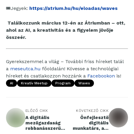
🎟️Jegyek:
https://atrium.hu/hu/eloadas/waves
Találkozzunk március 12-én az Átriumban – ott,
ahol az AI, a kreativitás és a figyelem jövője
összeér.
Gyerekszemmel a világ – További friss híreket talál
a
meseutca.hu
főoldalán! Kövesse a technológiai
híreket és csatlakozzon hozzánk a
Facebookon
is!
AI
Kreatív Meetup
Program
Waves
ELŐZŐ CIKK
KÖVETKEZŐ CIKK
A digitális
Önfejlesztő
mezőgazdaság
digitális
robbanásszerű
munkatárs, aki
fejlődés előtt áll
önállóan