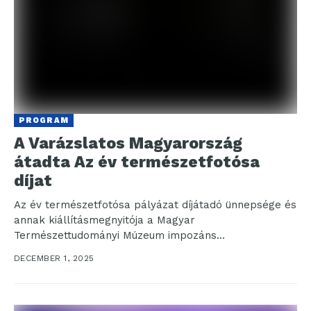
PROGRAM
A Varázslatos Magyarország
átadta Az év természetfotósa
díjat
Az év természetfotósa pályázat díjátadó ünnepsége és
annak kiállításmegnyitója a Magyar
Természettudományi Múzeum impozáns
kupolatermében került megrendezésre. Idén Litauszki
DECEMBER 1, 2025
Tibor* vehette át Az...