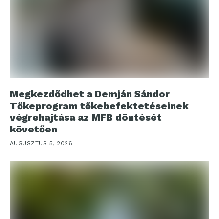
Megkezdődhet a Demján Sándor
Tőkeprogram tőkebefektetéseinek
végrehajtása az MFB döntését
követően
AUGUSZTUS 5, 2026