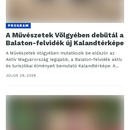
PROGRAM
A Művészetek Völgyében debütál a
Balaton-felvidék új Kalandtérképe
A Művészetek Völgyében mutatkozik be először az
Aktív Magyarország legújabb, a Balaton-felvidék aktív
és turisztikai élményeit bemutató Kalandtérképe. A
játékos, illusztrált kiadvány túrákhoz,...
JÚLIUS 29, 2026