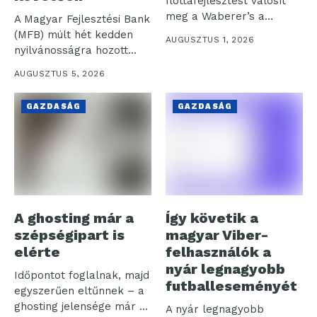
flottafejlesztést valósít
meg a Waberer’s a
A Magyar Fejlesztési Bank
működési hatékonyság,
(MFB) múlt hét kedden
AUGUSZTUS 1, 2026
az...
nyilvánosságra hozott
sajtóközleménye
AUGUSZTUS 5, 2026
értelmében...
GAZDASÁG
GAZDASÁG
A ghosting már a
Így követik a
szépségipart is
magyar Viber-
elérte
felhasználók a
nyár legnagyobb
Időpontot foglalnak, majd
futballeseményét
egyszerűen eltűnnek – a
ghosting jelensége már a
A nyár legnagyobb