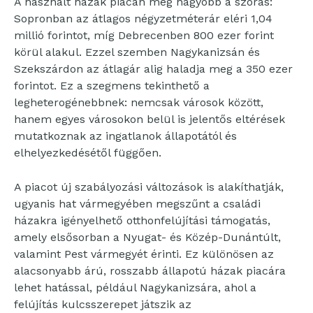
A használt házak piacán még nagyobb a szórás:
Sopronban az átlagos négyzetméterár eléri 1,04
millió forintot, míg Debrecenben 800 ezer forint
körül alakul. Ezzel szemben Nagykanizsán és
Szekszárdon az átlagár alig haladja meg a 350 ezer
forintot. Ez a szegmens tekinthető a
legheterogénebbnek: nemcsak városok között,
hanem egyes városokon belül is jelentős eltérések
mutatkoznak az ingatlanok állapotától és
elhelyezkedésétől függően.
A piacot új szabályozási változások is alakíthatják,
ugyanis hat vármegyében megszűnt a családi
házakra igényelhető otthonfelújítási támogatás,
amely elsősorban a Nyugat- és Közép-Dunántúlt,
valamint Pest vármegyét érinti. Ez különösen az
alacsonyabb árú, rosszabb állapotú házak piacára
lehet hatással, például Nagykanizsára, ahol a
felújítás kulcsszerepet játszik az