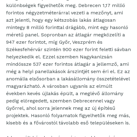
különbségek figyelhetők meg. Debrecen 1,17 millió
forintos négyzetméterárral vezeti a mezőnyt, ami
azt jelenti, hogy egy kétszobás lakás átlagosan
mintegy 8 millió forinttal drágább, mint egy hasonló
méretű panel. Sopronban az átlagár megközelíti a
947 ezer forintot, míg Győr, Veszprém és
Székesfehérvár szintén 900 ezer forint feletti sávban
helyezkedik el. Ezzel szemben Nagykanizsán
mindössze 537 ezer forintos átlagár a jellemző, ami
még a helyi panellakások árszintjét sem éri el. Ez az
anomália elsősorban a lakásállomány összetételével
magyarázható. A városban ugyanis az elmúlt
években kevés újlakás épült, a meglévő állomány
pedig elöregedett, szemben Debrecennel vagy
Győrrel, ahol sorra jelennek meg az új építésű
projektek. Hasonló folyamatok figyelhetők meg más,
kisebb és a fővárostól távolabb eső településeken is.