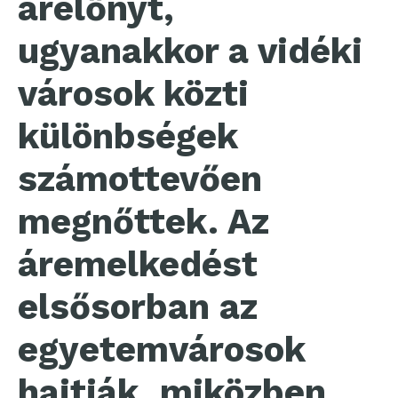
árelőnyt,
ugyanakkor a vidéki
városok közti
különbségek
számottevően
megnőttek. Az
áremelkedést
elsősorban az
egyetemvárosok
hajtják, miközben