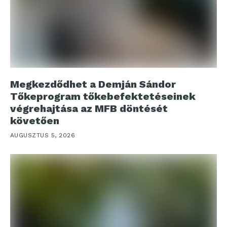
Megkezdődhet a Demján Sándor
Tőkeprogram tőkebefektetéseinek
végrehajtása az MFB döntését
követően
AUGUSZTUS 5, 2026