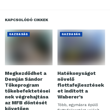
KAPCSOLÓDÓ CIKKEK
GAZDASÁG
GAZDASÁG
Megkezdődhet a
Hatékonyságot
Demján Sándor
növelő
Tőkeprogram
flottafejlesztések
tőkebefektetései
et indított a
nek végrehajtása
Waberer’s
az MFB döntését
Több, egymásra épülő
követően