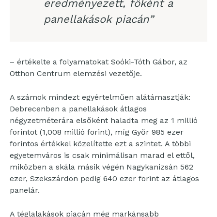
eredményezett, főként a
panellakások piacán”
– értékelte a folyamatokat Soóki-Tóth Gábor, az
Otthon Centrum elemzési vezetője.
A számok mindezt egyértelműen alátámasztják:
Debrecenben a panellakások átlagos
négyzetméterára elsőként haladta meg az 1 millió
forintot (1,008 millió forint), míg Győr 985 ezer
forintos értékkel közelítette ezt a szintet. A többi
egyetemváros is csak minimálisan marad el ettől,
miközben a skála másik végén Nagykanizsán 562
ezer, Szekszárdon pedig 640 ezer forint az átlagos
panelár.
A téglalakások piacán még markánsabb