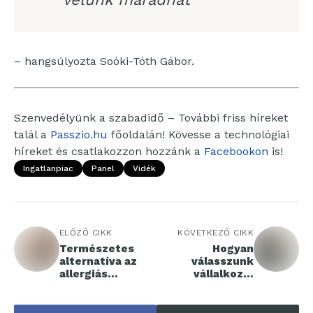
– hangsúlyozta Soóki-Tóth Gábor.
Szenvedélyünk a szabadidő – További friss híreket
talál a
Passzio.hu
főoldalán! Kövesse a technológiai
híreket és csatlakozzon hozzánk a
Facebookon
is!
Ingatlanpiac
Panel
Vidék
ELŐZŐ CIKK
KÖVETKEZŐ CIKK
Természetes
Hogyan
alternatíva az
válasszunk
allergiás
vállalkozói
panaszok
tevékenységet?
enyhítésére