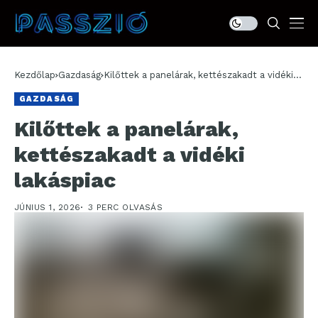
Kezdőlap
Gazdaság
Kilőttek a panelárak, kettészakadt a vidéki
lakáspiac
GAZDASÁG
Kilőttek a panelárak,
kettészakadt a vidéki
lakáspiac
JÚNIUS 1, 2026
3 PERC OLVASÁS