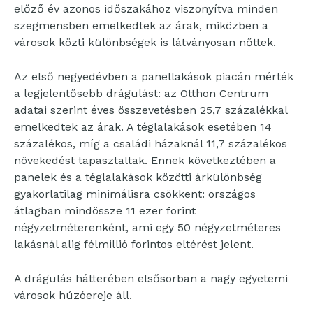
előző év azonos időszakához viszonyítva minden
szegmensben emelkedtek az árak, miközben a
városok közti különbségek is látványosan nőttek.
Az első negyedévben a panellakások piacán mérték
a legjelentősebb drágulást: az Otthon Centrum
adatai szerint éves összevetésben 25,7 százalékkal
emelkedtek az árak. A téglalakások esetében 14
százalékos, míg a családi házaknál 11,7 százalékos
növekedést tapasztaltak. Ennek következtében a
panelek és a téglalakások közötti árkülönbség
gyakorlatilag minimálisra csökkent: országos
átlagban mindössze 11 ezer forint
négyzetméterenként, ami egy 50 négyzetméteres
lakásnál alig félmillió forintos eltérést jelent.
A drágulás hátterében elsősorban a nagy egyetemi
városok húzóereje áll.