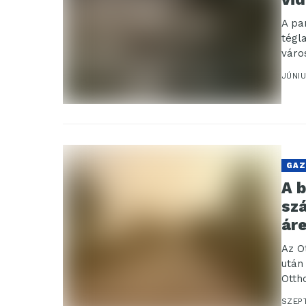
A pa
tégl
váro
árem
JÚNIU
GAZ
A b
sz
ár
Az O
után
Otth
szeri
SZEP