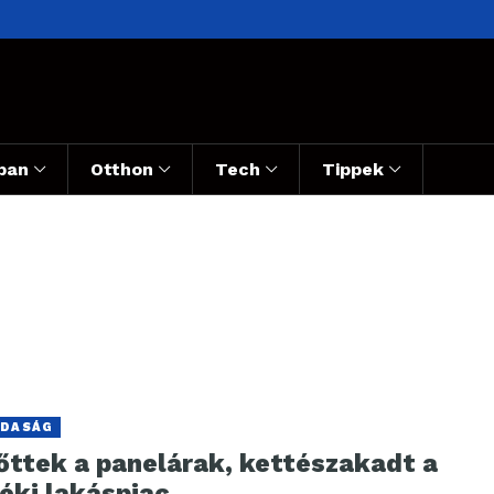
ban
Otthon
Tech
Tippek
DASÁG
lőttek a panelárak, kettészakadt a
éki lakáspiac