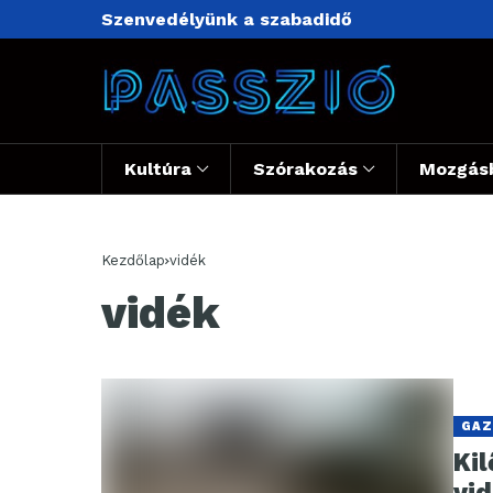
Szenvedélyünk a szabadidő
Kultúra
Szórakozás
Mozgás
Kezdőlap
vidék
vidék
GAZ
Ki
vid