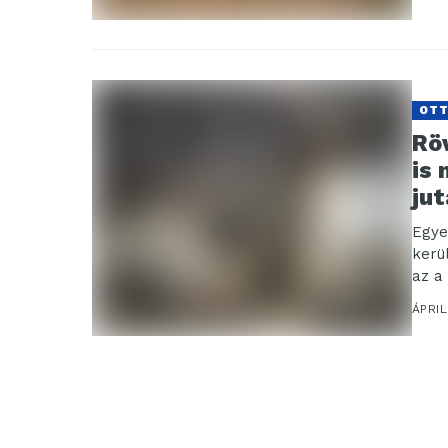
OT
Röv
is
jut
Egye
kerü
az a 
ÁPRIL