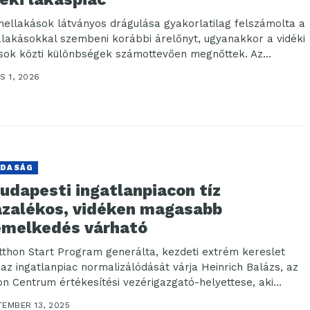
nellakások látványos drágulása gyakorlatilag felszámolta a
alakásokkal szembeni korábbi árelőnyt, ugyanakkor a vidéki
sok közti különbségek számottevően megnőttek. Az
elkedést elsősorban az...
S 1, 2026
DASÁG
udapesti ingatlanpiacon tíz
ázalékos, vidéken magasabb
emelkedés várható
tthon Start Program generálta, kezdeti extrém kereslet
 az ingatlanpiac normalizálódását várja Heinrich Balázs, az
on Centrum értékesítési vezérigazgató-helyettese, aki
nt a...
TEMBER 13, 2025