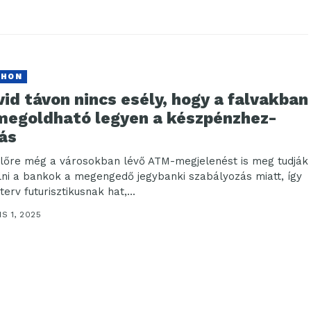
THON
id távon nincs esély, hogy a falvakban
 megoldható legyen a készpénzhez-
ás
lőre még a városokban lévő ATM-megjelenést is meg tudják
lni a bankok a megengedő jegybanki szabályozás miatt, így
terv futurisztikusnak hat,...
IS 1, 2025