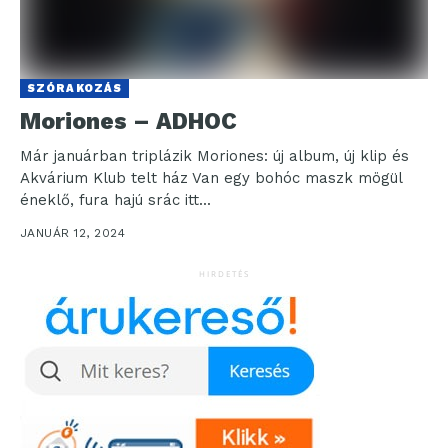
SZÓRAKOZÁS
Moriones – ADHOC
Már januárban triplázik Moriones: új album, új klip és
Akvárium Klub telt ház Van egy bohóc maszk mögül
éneklő, fura hajú srác itt...
JANUÁR 12, 2024
HIRDETÉS