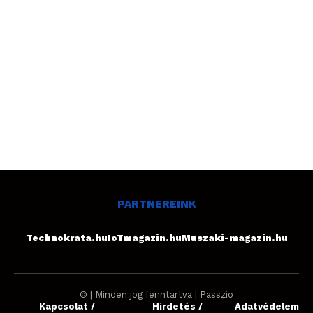
PARTNEREINK
Technokrata.hu
IoTmagazin.hu
Muszaki-magazin.hu
© | Minden jog fenntartva | Passzio
Kapcsolat /
Hirdetés /
Adatvédelem