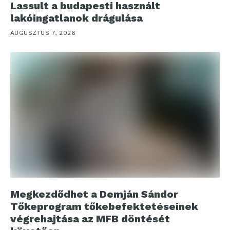
Lassult a budapesti használt
lakóingatlanok drágulása
AUGUSZTUS 7, 2026
Megkezdődhet a Demján Sándor
Tőkeprogram tőkebefektetéseinek
végrehajtása az MFB döntését