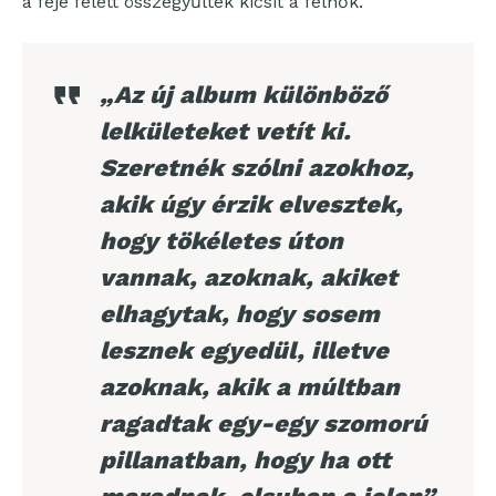
a feje felett összegyűltek kicsit a felhők.
„Az új album különböző
lelkületeket vetít ki.
Szeretnék szólni azokhoz,
akik úgy érzik elvesztek,
hogy tökéletes úton
vannak, azoknak, akiket
elhagytak, hogy sosem
lesznek egyedül, illetve
azoknak, akik a múltban
ragadtak egy-egy szomorú
pillanatban, hogy ha ott