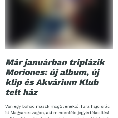
Már januárban triplázik
Moriones: új album, új
klip és Akvárium Klub
telt ház
Van egy bohóc maszk mögül éneklő, fura hajú srác
itt Magyarországon, aki mindenféle jegyértékesítési