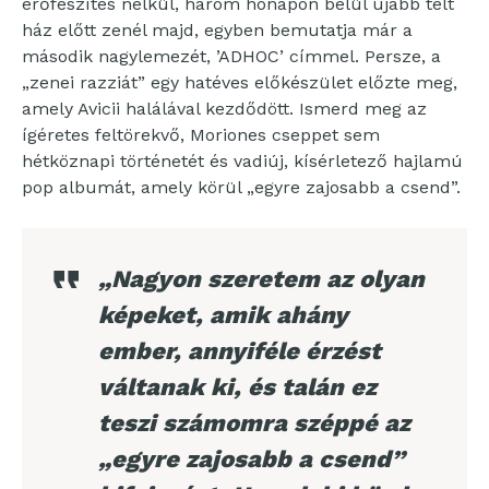
erőfeszítés nélkül, három hónapon belül újabb telt
ház előtt zenél majd, egyben bemutatja már a
második nagylemezét, ’ADHOC’ címmel. Persze, a
„zenei razziát” egy hatéves előkészület előzte meg,
amely Avicii halálával kezdődött. Ismerd meg az
ígéretes feltörekvő, Moriones cseppet sem
hétköznapi történetét és vadiúj, kísérletező hajlamú
pop albumát, amely körül „egyre zajosabb a csend”.
„Nagyon szeretem az olyan
képeket, amik ahány
ember, annyiféle érzést
váltanak ki, és talán ez
teszi számomra széppé az
„egyre zajosabb a csend”