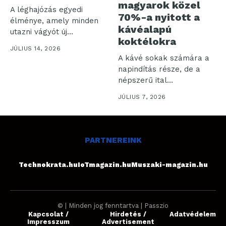
magyarok közel
A léghajózás egyedi
70%-a nyitott a
élménye, amely minden
kávéalapú
utazni vágyót új
koktélokra
tapasztalatokkal
JÚLIUS 14, 2026
gazdagít. Ebben...
A kávé sokak számára a
napindítás része, de a
népszerű ital
karakteres...
JÚLIUS 7, 2026
PARTNEREINK
Technokrata.hu
IoTmagazin.hu
Muszaki-magazin.hu
© | Minden jog fenntartva | Passzio
Kapcsolat /
Hirdetés /
Adatvédelem
Impresszum
Advertisement