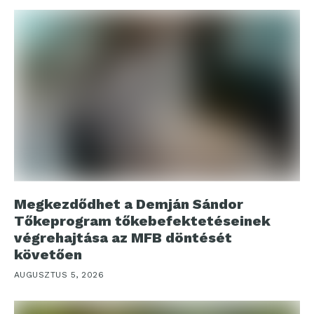
Megkezdődhet a Demján Sándor
Tőkeprogram tőkebefektetéseinek
végrehajtása az MFB döntését
követően
AUGUSZTUS 5, 2026