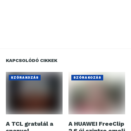
KAPCSOLÓDÓ CIKKEK
SZÓRAKOZÁS
SZÓRAKOZÁS
A TCL gratulál a
A HUAWEI FreeClip
spanyol
2 S új szintre emeli