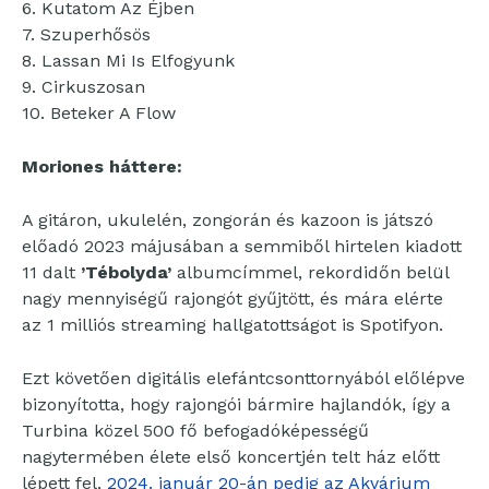
6. Kutatom Az Éjben
7. Szuperhősös
8. Lassan Mi Is Elfogyunk
9. Cirkuszosan
10. Beteker A Flow
Moriones háttere:
A gitáron, ukulelén, zongorán és kazoon is játszó
előadó 2023 májusában a semmiből hirtelen kiadott
11 dalt
’Tébolyda’
albumcímmel, rekordidőn belül
nagy mennyiségű rajongót gyűjtött, és mára elérte
az 1 milliós streaming hallgatottságot is Spotifyon.
Ezt követően digitális elefántcsonttornyából előlépve
bizonyította, hogy rajongói bármire hajlandók, így a
Turbina közel 500 fő befogadóképességű
nagytermében élete első koncertjén telt ház előtt
lépett fel,
2024. január 20-án pedig az Akvárium