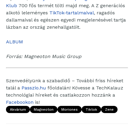
Klub
700 fős termét tölti majd meg. A Z generációs
alkotó leleményes
TikTok-tartalmaival
, ragadós
dallamaival és egészen egyedi megjelenésével tartja
lázban az ország zenehallgatóit.
ALBUM
Forrás: Magneoton Music Group
Szenvedélyünk a szabadidő – További friss híreket
talál a
Passzio.hu
főoldalán! Kövesse a TechKalauz
technológiai híreket és csatlakozzon hozzánk a
Facebookon
is!
Akvárium
Magneoton
Moriones
Tiktok
Zene