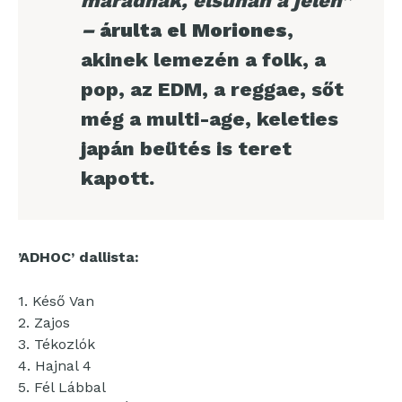
maradnak, elsuhan a jelen”
–
árulta el Moriones
,
akinek lemezén a folk, a
pop, az EDM, a reggae, sőt
még a multi-age, keleties
japán beütés is teret
kapott.
’ADHOC’ dallista:
1. Késő Van
2. Zajos
3. Tékozlók
4. Hajnal 4
5. Fél Lábbal