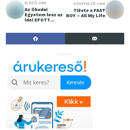
ELŐZŐ CIKK
KÖVETKEZŐ CIKK
Az Óbudai
Tiësto x FAST
Egyetem lesz az
BOY – All My Life
idei EFOTT
házigazdája
HIRDETÉS