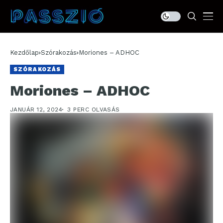
Kezdőlap
Szórakozás
Moriones – ADHOC
SZÓRAKOZÁS
Moriones – ADHOC
JANUÁR 12, 2024
3 PERC OLVASÁS