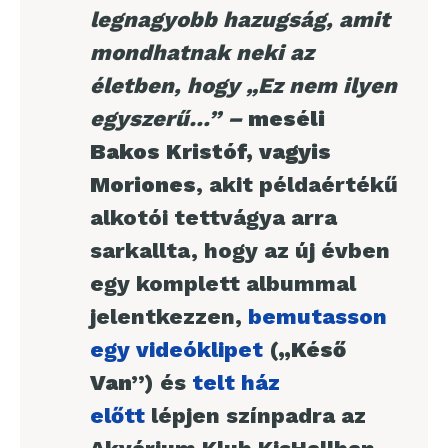
legnagyobb hazugság, amit
mondhatnak neki az
életben, hogy „Ez nem ilyen
egyszerű…” –
meséli
Bakos Kristóf, vagyis
Moriones
, akit példaértékű
alkotói tettvágya arra
sarkallta, hogy az új évben
egy komplett albummal
jelentkezzen,
bemutasson
egy videóklipet
(„Késő
Van”)
és
telt ház
előtt
lépjen színpadra az