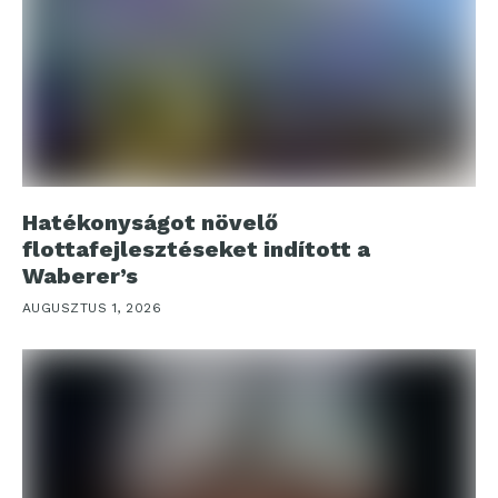
Hatékonyságot növelő
flottafejlesztéseket indított a
Waberer’s
AUGUSZTUS 1, 2026