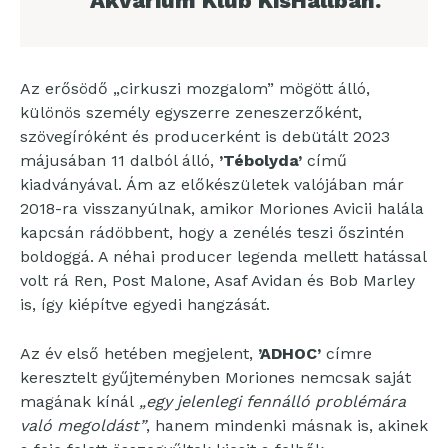
Akvárium Klub KisHallban.
Az erősödő „cirkuszi mozgalom” mögött álló,
különös személy egyszerre zeneszerzőként,
szövegíróként és producerként is debütált 2023
májusában 11 dalból álló,
’Tébolyda’
című
kiadványával. Ám az előkészületek valójában már
2018-ra visszanyúlnak, amikor Moriones Avicii halála
kapcsán rádöbbent, hogy a zenélés teszi őszintén
boldoggá. A néhai producer legenda mellett hatással
volt rá Ren, Post Malone, Asaf Avidan és Bob Marley
is, így kiépítve egyedi hangzását.
Az év első hetében megjelent,
’ADHOC’
címre
keresztelt gyűjteményben Moriones nemcsak saját
magának kínál
„egy jelenlegi fennálló problémára
való megoldást”
, hanem mindenki másnak is, akinek