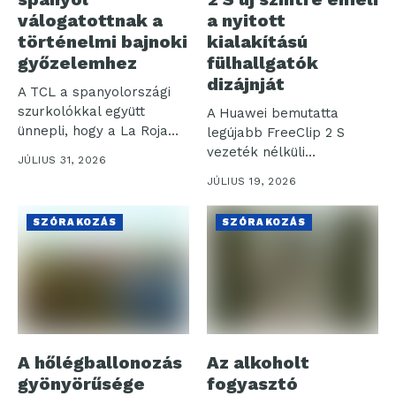
válogatottnak a
a nyitott
történelmi bajnoki
kialakítású
győzelemhez
fülhallgatók
dizájnját
A TCL a spanyolországi
szurkolókkal együtt
A Huawei bemutatta
ünnepli, hogy a La Roja
legújabb FreeClip 2 S
(spanyol...
vezeték nélküli
JÚLIUS 31, 2026
fülhallgatóját, amely a...
JÚLIUS 19, 2026
SZÓRAKOZÁS
SZÓRAKOZÁS
A hőlégballonozás
Az alkoholt
gyönyörűsége
fogyasztó