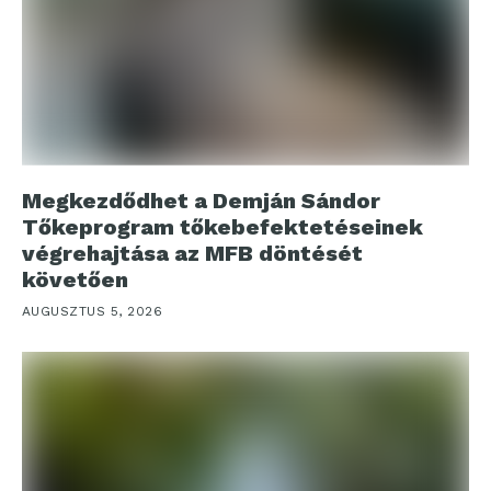
Megkezdődhet a Demján Sándor
Tőkeprogram tőkebefektetéseinek
végrehajtása az MFB döntését
követően
AUGUSZTUS 5, 2026