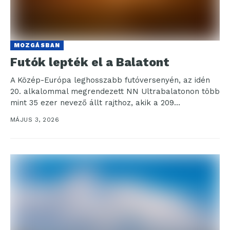
MOZGÁSBAN
Futók lepték el a Balatont
A Közép-Európa leghosszabb futóversenyén, az idén
20. alkalommal megrendezett NN Ultrabalatonon több
mint 35 ezer nevező állt rajthoz, akik a 209
kilométeres tókerülő...
MÁJUS 3, 2026