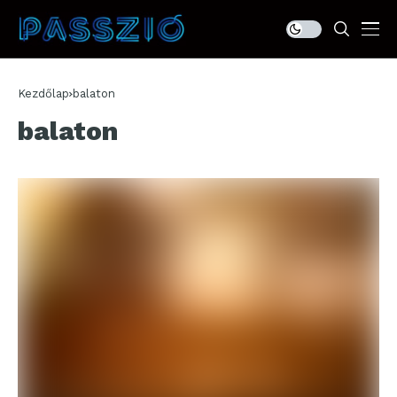
Kezdőlap
balaton
balaton