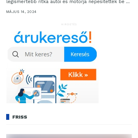
legismertebb ritka autói és motorja népesítették be a
füredi Tagore Sétányt. A...
MÁJUS 14, 2024
HIRDETÉS
FRISS