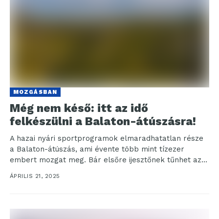
MOZGÁSBAN
Még nem késő: itt az idő
felkészülni a Balaton-átúszásra!
A hazai nyári sportprogramok elmaradhatatlan része
a Balaton-átúszás, ami évente több mint tízezer
embert mozgat meg. Bár elsőre ijesztőnek tűnhet az
5,2 kilométeres...
ÁPRILIS 21, 2025