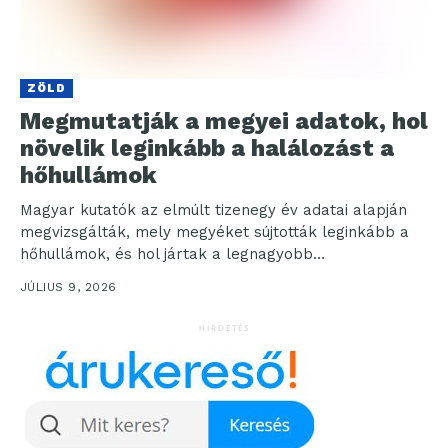
ZÖLD
Megmutatják a megyei adatok, hol
növelik leginkább a halálozást a
hőhullámok
Magyar kutatók az elmúlt tizenegy év adatai alapján
megvizsgálták, mely megyéket sújtották leginkább a
hőhullámok, és hol jártak a legnagyobb
többlethalálozással. Szabó Péter...
JÚLIUS 9, 2026
HIRDETÉS