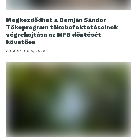
Megkezdődhet a Demján Sándor
Tőkeprogram tőkebefektetéseinek
végrehajtása az MFB döntését
követően
AUGUSZTUS 5, 2026