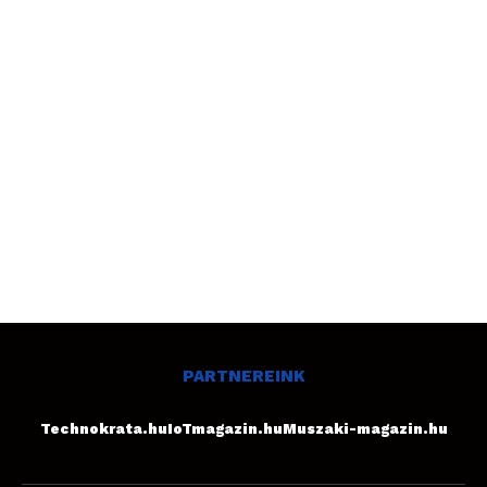
PARTNEREINK
Technokrata.hu
IoTmagazin.hu
Muszaki-magazin.hu