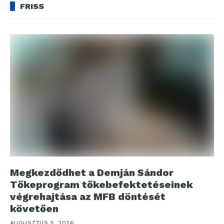
FRISS
Megkezdődhet a Demján Sándor
Tőkeprogram tőkebefektetéseinek
végrehajtása az MFB döntését
követően
AUGUSZTUS 5, 2026