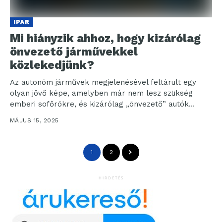
IPAR
Mi hiányzik ahhoz, hogy kizárólag
önvezető járművekkel
közlekedjünk?
Az autonóm járművek megjelenésével feltárult egy
olyan jövő képe, amelyben már nem lesz szükség
emberi sofőrökre, és kizárólag „önvezető” autók
közlekednek az utakon....
MÁJUS 15, 2025
1
2
HIRDETÉS