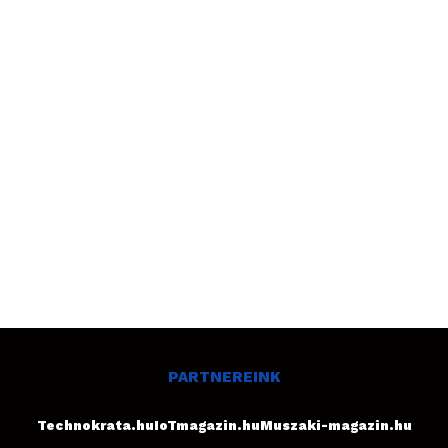
PARTNEREINK
Technokrata.hu
IoTmagazin.hu
Muszaki-magazin.hu