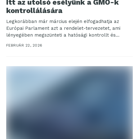
Itt az utolsó esélyünk a GMO-k
kontrollálására
Legkorábban már március elején elfogadhatja az
Európai Parlament azt a rendelet-tervezetet, ami
lényegében megszünteti a hatósági kontrollt és
nyomon követést az új géntechnológiával...
FEBRUÁR 22, 2026