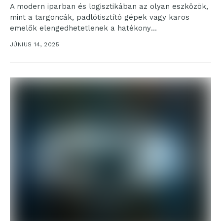
A modern iparban és logisztikában az olyan eszközök,
mint a targoncák, padlótisztító gépek vagy karos
emelők elengedhetetlenek a hatékony
munkavégzéshez. Ezeknek a gépeknek...
JÚNIUS 14, 2025