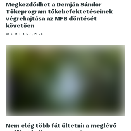
Megkezdődhet a Demján Sándor
Tőkeprogram tőkebefektetéseinek
végrehajtása az MFB döntését
követően
AUGUSZTUS 5, 2026
Nem elég több fát ültetni: a meglévő