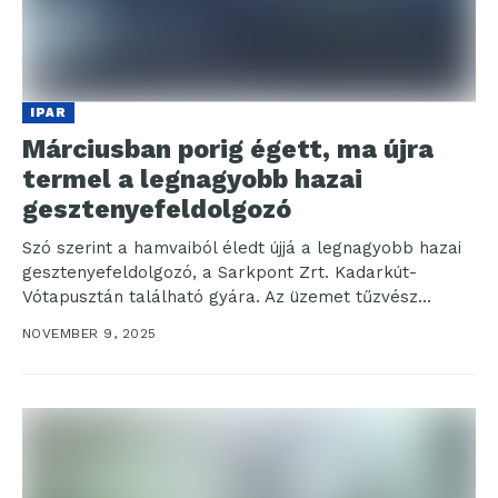
IPAR
Márciusban porig égett, ma újra
termel a legnagyobb hazai
gesztenyefeldolgozó
Szó szerint a hamvaiból éledt újjá a legnagyobb hazai
gesztenyefeldolgozó, a Sarkpont Zrt. Kadarkút-
Vótapusztán található gyára. Az üzemet tűzvész
pusztította el idén március...
NOVEMBER 9, 2025