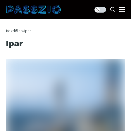
Kezdőlap
Ipar
Ipar