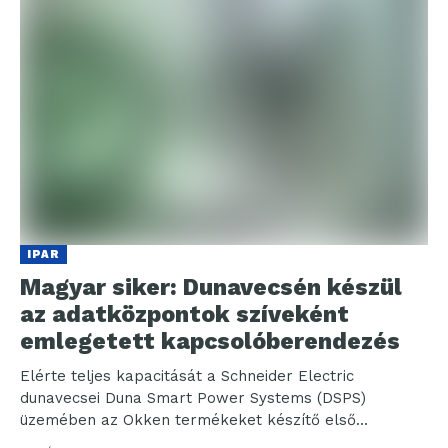
IPAR
Magyar siker: Dunavecsén készül
az adatközpontok szíveként
emlegetett kapcsolóberendezés
Elérte teljes kapacitását a Schneider Electric
dunavecsei Duna Smart Power Systems (DSPS)
üzemében az Okken termékeket készítő első
gyártósor. A vállalat többek között...