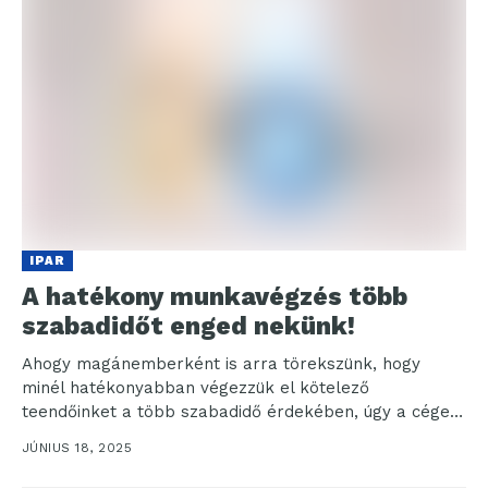
IPAR
A hatékony munkavégzés több
szabadidőt enged nekünk!
Ahogy magánemberként is arra törekszünk, hogy
minél hatékonyabban végezzük el kötelező
teendőinket a több szabadidő érdekében, úgy a cégek
életében is létfontosságú az,...
JÚNIUS 18, 2025