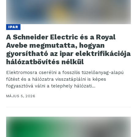
IPAR
A Schneider Electric és a Royal
Avebe megmutatta, hogyan
gyorsítható az ipar elektrifikációja
hálózatbővítés nélkül
Elektromosra cserélni a fosszilis tüzelőanyag-alapú
fűtést és a hálózatra visszatáplálni is képes
fogyasztóvá válni a telephely hálózati
csatlakozásainak bővítése nélkül – erre a...
MÁJUS 5, 2026