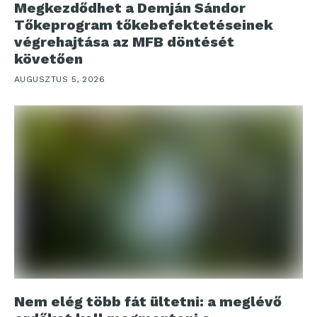
Megkezdődhet a Demján Sándor
Tőkeprogram tőkebefektetéseinek
végrehajtása az MFB döntését
követően
AUGUSZTUS 5, 2026
Nem elég több fát ültetni: a meglévő