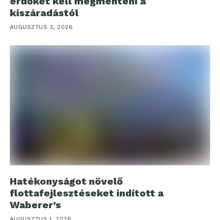
erdőket kell megmenteni a
kiszáradástól
AUGUSZTUS 3, 2026
Hatékonyságot növelő
flottafejlesztéseket indított a
Waberer’s
AUGUSZTUS 1, 2026