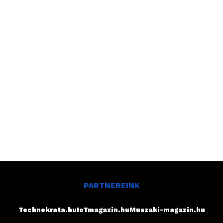
PARTNEREINK
Technokrata.hu
IoTmagazin.hu
Muszaki-magazin.hu