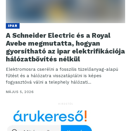
IPAR
A Schneider Electric és a Royal
Avebe megmutatta, hogyan
gyorsítható az ipar elektrifikációja
hálózatbővítés nélkül
Elektromosra cserélni a fosszilis tüzelőanyag-alapú
fűtést és a hálózatra visszatáplálni is képes
fogyasztóvá válni a telephely hálózati
csatlakozásainak bővítése nélkül – erre a...
MÁJUS 5, 2026
HIRDETÉS