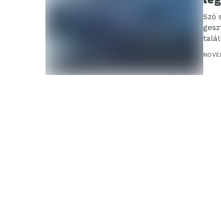
Szó 
gesz
talá
NOVE