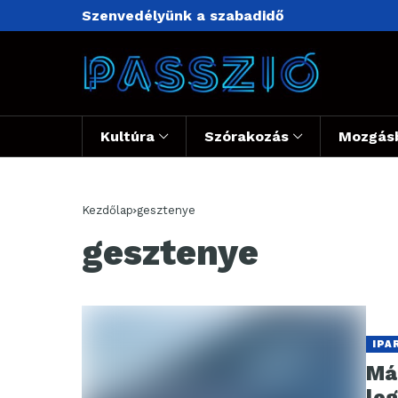
Szenvedélyünk a szabadidő
Kultúra
Szórakozás
Mozgás
Kezdőlap
gesztenye
gesztenye
IPA
Már
le