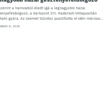
szerint a hamvaiból éledt újjá a legnagyobb hazai
tenyefeldolgozó, a Sarkpont Zrt. Kadarkút-Vótapusztán
lható gyára. Az üzemet tűzvész pusztította el idén március...
MBER 9, 2025