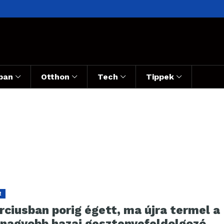
ban
Otthon
Tech
Tippek
R
ciusban porig égett, ma újra termel a
gnagyobb hazai gesztenyefeldolgozó