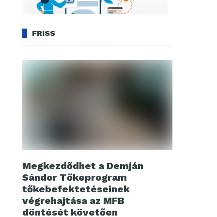
FRISS
Megkezdődhet a Demján
Sándor Tőkeprogram
tőkebefektetéseinek
végrehajtása az MFB
döntését követően