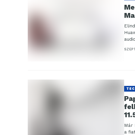
Me
Ma
Elin
Huaw
audi
kiegé
SZEP
TEC
Pap
fe
11.
Már 
a fi