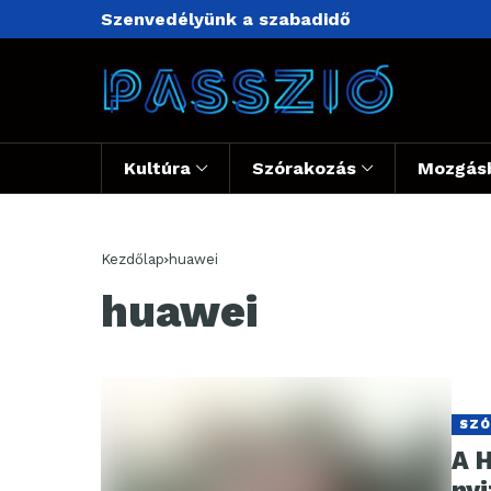
Szenvedélyünk a szabadidő
Kultúra
Szórakozás
Mozgás
Kezdőlap
huawei
huawei
SZÓ
A H
nyi