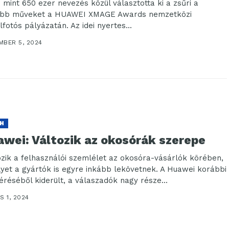
 mint 650 ezer nevezés közül választotta ki a zsűri a
obb műveket a HUAWEI XMAGE Awards nemzetközi
fotós pályázatán. Az idei nyertes...
MBER 5, 2024
H
awei: Változik az okosórák szerepe
ozik a felhasználói szemlélet az okosóra-vásárlók körében,
yet a gyártók is egyre inkább lekövetnek. A Huawei korábbi
éréséből kiderült, a válaszadók nagy része...
S 1, 2024