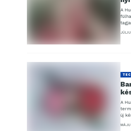
A Hu
fülh
tagja
JÚLIU
TEC
Ba
ké
A Hu
term
új k
MÁJUS