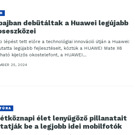
H
bajban debütáltak a Huawei legújabb
oseszközei
b lépést tett előre a technológiai innováció útján a Huawei:
tatta legújabb fejlesztéseit, köztük a HUAWEI Mate X6
tható kijelzős okostelefont, a HUAWEI...
MBER 25, 2024
TÚRA
étköznapi élet lenyűgöző pillanatait
atják be a legjobb idei mobilfotók