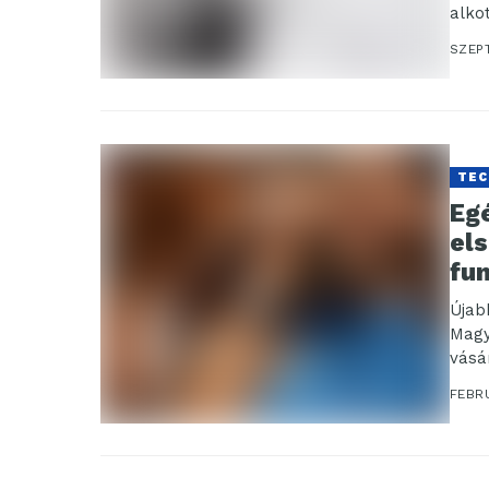
alko
papí
SZEP
TEC
Eg
el
fu
Újab
Magy
vásá
hordh
FEBRU