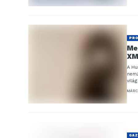
PR
Me
XM
A Hu
nemz
világ
MÁRC
GAZ