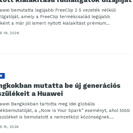
awei bemutatta legújabb FreeClip 2 S vezeték nélküli
allgatóját, amely a FreeClip termékcsalád legújabb
ként a már jól ismert nyitott kialakítást prémium...
S 19, 2026
H
ngkokban mutatta be új generációs
szülékeit a Huawei
awei Bangkokban tartotta meg idei globális
ékbemutatóját, a „Now Is Your Spark” eseményt, ahol több
észüléket is bemutatott a nemzetközi közönségnek....
 15, 2026