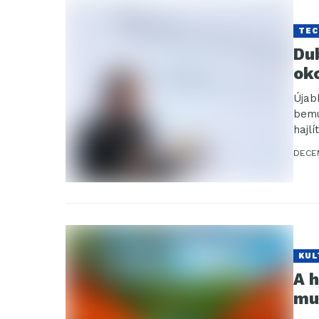
TEC
Du
ok
Újab
bemu
hajlí
DECE
KUL
A h
mut