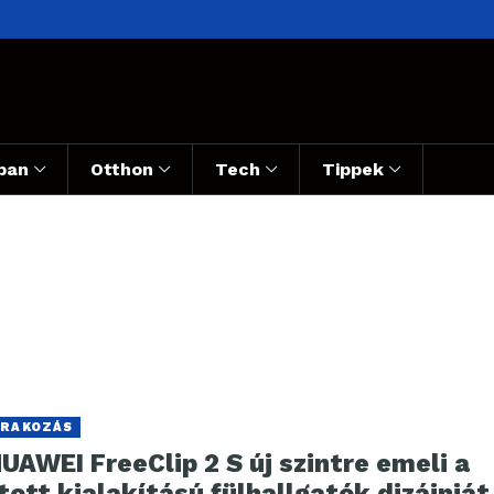
ban
Otthon
Tech
Tippek
RAKOZÁS
UAWEI FreeClip 2 S új szintre emeli a
tott kialakítású fülhallgatók dizájnját