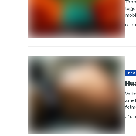
Több
legj
mobil
DECE
TEC
Hu
Vált
amel
felm
JÚNIU