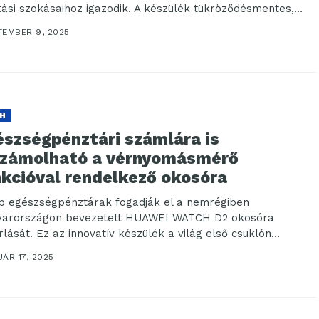
tási szokásaihoz igazodik. A készülék tükröződésmentes,
rhatású...
TEMBER 9, 2025
H
észségpénztári számlára is
számolható a vérnyomásmérő
nkcióval rendelkező okosóra
b egészségpénztárak fogadják el a nemrégiben
arországon bevezetett HUAWEI WATCH D2 okosóra
rlását. Ez az innovatív készülék a világ első csuklón
ató, orvostechnikai...
ÁR 17, 2025