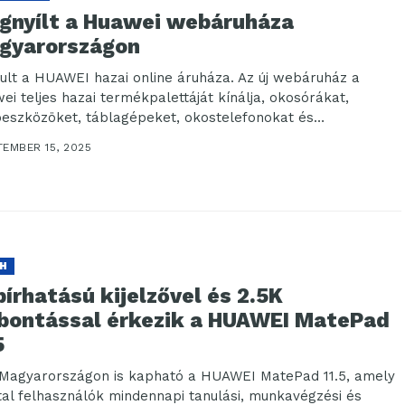
gnyílt a Huawei webáruháza
gyarországon
dult a HUAWEI hazai online áruháza. Az új webáruház a
ei teljes hazai termékpalettáját kínálja, okosórákat,
oeszközöket, táblagépeket, okostelefonokat és
szítőket, közvetlenül a...
TEMBER 15, 2025
H
írhatású kijelzővel és 2.5K
lbontással érkezik a HUAWEI MatePad
5
Magyarországon is kapható a HUAWEI MatePad 11.5, amely
atal felhasználók mindennapi tanulási, munkavégzési és