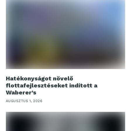
Hatékonyságot növelő
flottafejlesztéseket indított a
Waberer’s
AUGUSZTUS 1, 2026