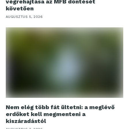
végrehajtása az MFB döntését
követően
AUGUSZTUS 5, 2026
Nem elég több fát ültetni: a meglévő
erdőket kell megmenteni a
kiszáradástól