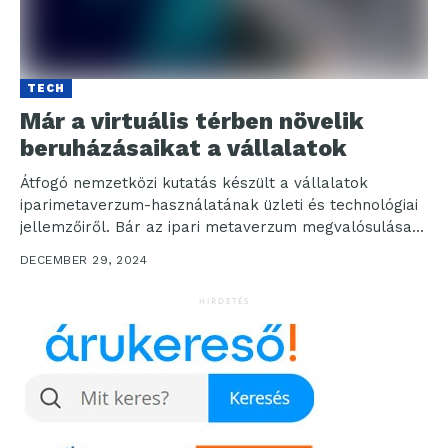
TECH
Már a virtuális térben növelik
beruházásaikat a vállalatok
Átfogó nemzetközi kutatás készült a vállalatok
iparimetaverzum-használatának üzleti és technológiai
jellemzőiről. Bár az ipari metaverzum megvalósulása
még nem a mindennapok gyakorlata, már most...
DECEMBER 29, 2024
HIRDETÉS