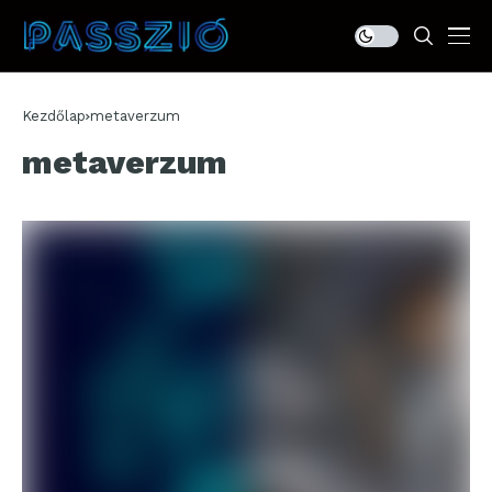
Kezdőlap
metaverzum
metaverzum