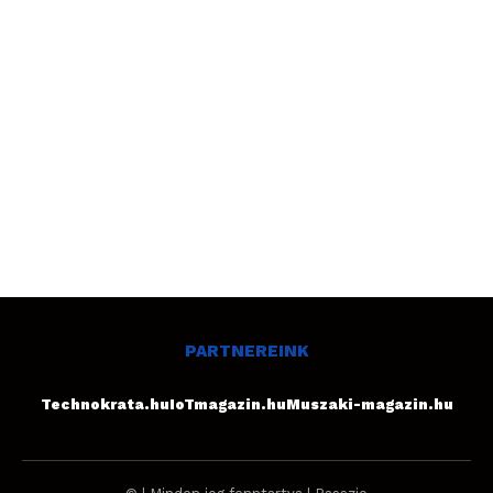
PARTNEREINK
Technokrata.hu
IoTmagazin.hu
Muszaki-magazin.hu