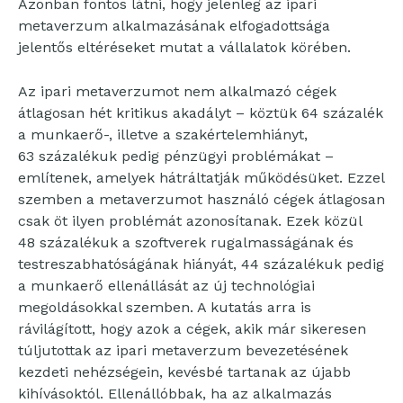
Azonban fontos látni, hogy jelenleg az ipari
metaverzum alkalmazásának elfogadottsága
jelentős eltéréseket mutat a vállalatok körében.
Az ipari metaverzumot nem alkalmazó cégek
átlagosan hét kritikus akadályt – köztük 64 százalék
a munkaerő-, illetve a szakértelemhiányt,
63 százalékuk pedig pénzügyi problémákat –
említenek, amelyek hátráltatják működésüket. Ezzel
szemben a metaverzumot használó cégek átlagosan
csak öt ilyen problémát azonosítanak. Ezek közül
48 százalékuk a szoftverek rugalmasságának és
testreszabhatóságának hiányát, 44 százalékuk pedig
a munkaerő ellenállását az új technológiai
megoldásokkal szemben. A kutatás arra is
rávilágított, hogy azok a cégek, akik már sikeresen
túljutottak az ipari metaverzum bevezetésének
kezdeti nehézségein, kevésbé tartanak az újabb
kihívásoktól. Ellenállóbbak, ha az alkalmazás