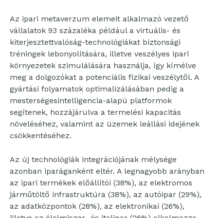
Az ipari metaverzum elemeit alkalmazó vezető
vállalatok 93 százaléka például a virtuális- és
kiterjesztettvalóság-technológiákat biztonsági
tréningek lebonyolítására, illetve veszélyes ipari
környezetek szimulálására használja, így kímélve
meg a dolgozókat a potenciális fizikai veszélytől. A
gyártási folyamatok optimalizálásában pedig a
mesterségesintelligencia-alapú platformok
segítenek, hozzájárulva a termelési kapacitás
növeléséhez, valamint az üzemek leállási idejének
csökkentéséhez.
Az új technológiák integrációjának mélysége
azonban iparáganként eltér. A legnagyobb arányban
az ipari termékek előállítói (38%), az elektromos
járműtöltő infrastruktúra (38%), az autóipar (29%),
az adatközpontok (28%), az elektronikai (26%),
illetve az élelmiszer- és italipar (26%) alkalmazza