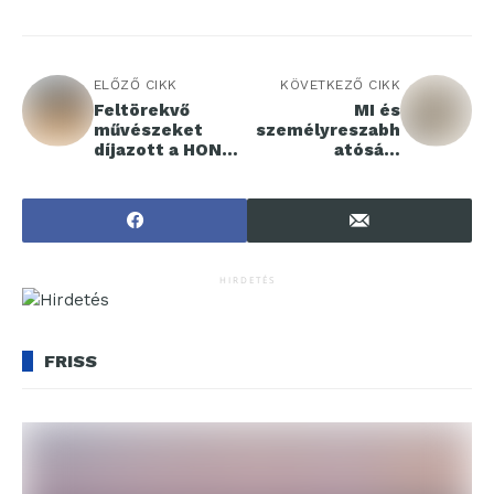
ELŐZŐ CIKK
KÖVETKEZŐ CIKK
Feltörekvő
MI és
művészeket
személyreszabh
díjazott a HONOR
atósági
Talents program
innovációk az LG
QNED TV-
modellekben
HIRDETÉS
FRISS