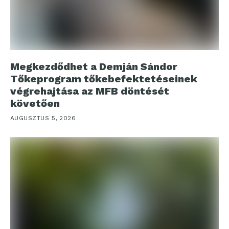
Megkezdődhet a Demján Sándor
Tőkeprogram tőkebefektetéseinek
végrehajtása az MFB döntését
követően
AUGUSZTUS 5, 2026