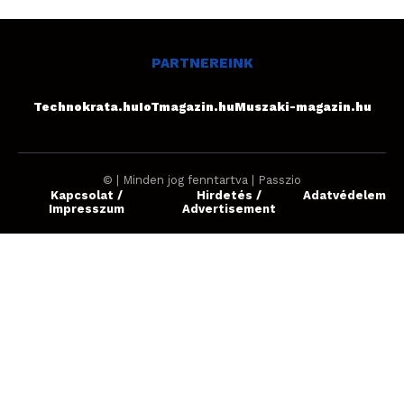
PARTNEREINK
Technokrata.hu
IoTmagazin.hu
Muszaki-magazin.hu
© | Minden jog fenntartva | Passzio
Kapcsolat /
Hirdetés /
Adatvédelem
Impresszum
Advertisement