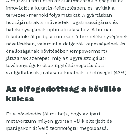
A műszaki területen az alkalmazások elősegítik az
innovációt a kutatás-fejlesztésben, és javítják a
tervezési-mérnöki folyamatokat. A gyártásban
hozzájárulnak a műveletek rugalmasságának és
hatékonyságának optimalizálásához. A humán
feladatoknál pedig a munkaerő termelékenységének
növelésében, valamint a dolgozók képességeinek és
önállóságának bővítésében (empowerment)
játszanak szerepet, míg az ügyfélszolgálati
tevékenységeknél az ügyféltámogatás és a
szolgáltatások javítására kínálnak lehetőséget (43%).
Az elfogadottság a bővülés
kulcsa
Ez a növekedés jól mutatja, hogy az ipari
metaverzum milyen gyorsan válik elterjedt és
iparágakon átívelő technológiai megoldássá.