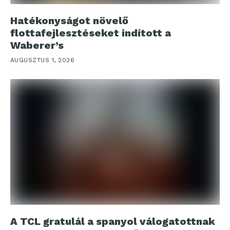
Hatékonyságot növelő
flottafejlesztéseket indított a
Waberer’s
AUGUSZTUS 1, 2026
A TCL gratulál a spanyol válogatottnak