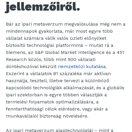
jellemzőiről.
Bár az ipari metaverzum megvalósulása még nem a
mindennapok gyakorlata, már most egyre több
vállalat számára válik valós üzleti előnyöket
biztosító technológiai platformmá – mutat rá a
Siemens, az S&P Global Market Intelligence és a 451
Research közös, több mint 900 vállalati
döntéshozóval készült
nemzetközi kutatása
.
Eszerint a vállalatok 81 százaléka már aktívan
használja, teszteli, illetve tervezi a különböző
kapcsolódó technológiák alkalmazását, és a globális
ipari szektorban is egyre többen választják a
termelési folyamatok optimalizálására, a
fenntarthatósági célok elérésére, vagy akár a
munkavállalói biztonság növelésére.
Az ipari metaverzum alaptechnológiái – mint a