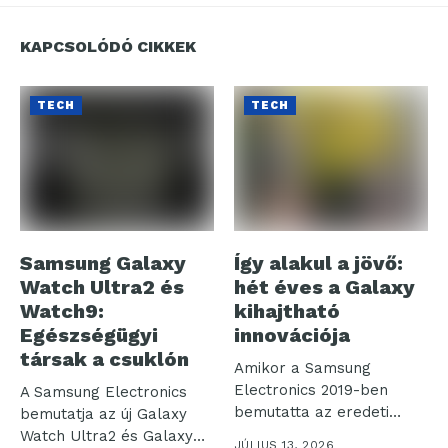
KAPCSOLÓDÓ CIKKEK
TECH
TECH
Samsung Galaxy
Így alakul a jövő:
Watch Ultra2 és
hét éves a Galaxy
Watch9:
kihajtható
Egészségügyi
innovációja
társak a csuklón
Amikor a Samsung
Electronics 2019-ben
A Samsung Electronics
bemutatta az eredeti
bemutatja az új Galaxy
Galaxy Foldot, nem
Watch Ultra2 és Galaxy
JÚLIUS 13, 2026