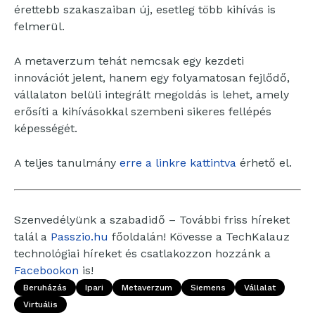
érettebb szakaszaiban új, esetleg több kihívás is
felmerül.
A metaverzum tehát nemcsak egy kezdeti
innovációt jelent, hanem egy folyamatosan fejlődő,
vállalaton belüli integrált megoldás is lehet, amely
erősíti a kihívásokkal szembeni sikeres fellépés
képességét.
A teljes tanulmány
erre a linkre kattintva
érhető el.
Szenvedélyünk a szabadidő – További friss híreket
talál a
Passzio.hu
főoldalán! Kövesse a TechKalauz
technológiai híreket és csatlakozzon hozzánk a
Facebookon
is!
Beruházás
Ipari
Metaverzum
Siemens
Vállalat
Virtuális