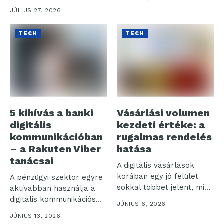
csupán...
Watch9...
JÚLIUS 27, 2026
TECH
TECH
5 kihívás a banki
Vásárlási volumen
digitális
kezdeti értéke: a
kommunikációban
rugalmas rendelés
– a Rakuten Viber
hatása
tanácsai
A digitális vásárlások
korában egy jó felület
A pénzügyi szektor egyre
sokkal többet jelent, mint
aktívabban használja a
egyszerű...
digitális kommunikációs
JÚNIUS 6, 2026
csatornákat: a Rakuten...
JÚNIUS 13, 2026