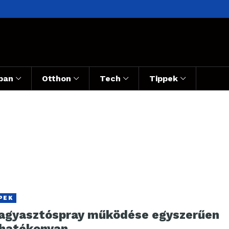
ban
Otthon
Tech
Tippek
PEK
fagyasztóspray működése egyszerűen
 hatékonyan