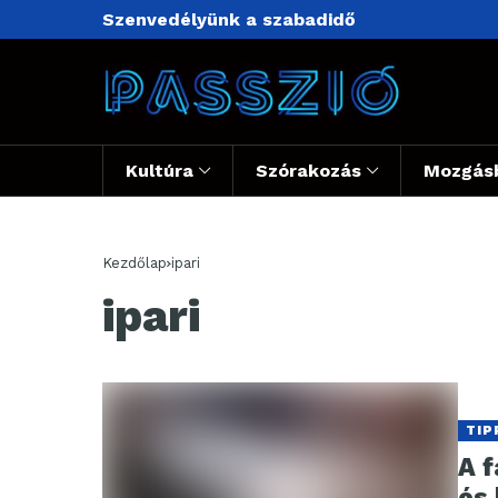
Szenvedélyünk a szabadidő
Kultúra
Szórakozás
Mozgás
Kezdőlap
ipari
ipari
TIP
A 
és