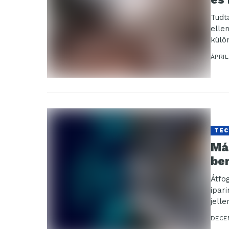
Tudt
elle
külö
ÁPRIL
TEC
Már
be
Átfo
ipar
jell
mind
DECE