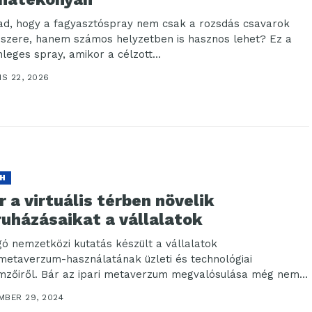
ad, hogy a fagyasztóspray nem csak a rozsdás csavarok
nszere, hanem számos helyzetben is hasznos lehet? Ez a
nleges spray, amikor a célzott...
IS 22, 2026
H
 a virtuális térben növelik
ruházásaikat a vállalatok
gó nemzetközi kutatás készült a vállalatok
imetaverzum-használatának üzleti és technológiai
emzőiről. Bár az ipari metaverzum megvalósulása még nem a
ennapok gyakorlata, már most...
MBER 29, 2024