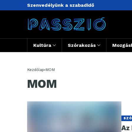
Szenvedélyünk a szabadidő
Kultúra
Szórakozás
Mozgás
Kezdőlap
MOM
MOM
SZÓ
Az 