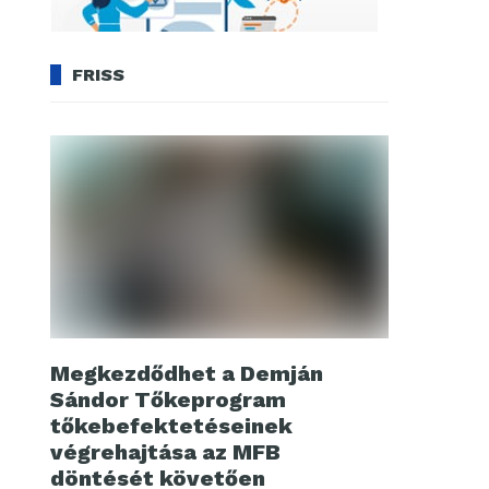
FRISS
Megkezdődhet a Demján
Sándor Tőkeprogram
tőkebefektetéseinek
végrehajtása az MFB
döntését követően