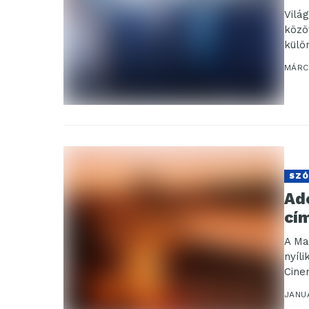
Vilá
közö
külö
amely
MÁRC
SZÓ
Ad
cí
A Ma
nyíl
Cine
JANU