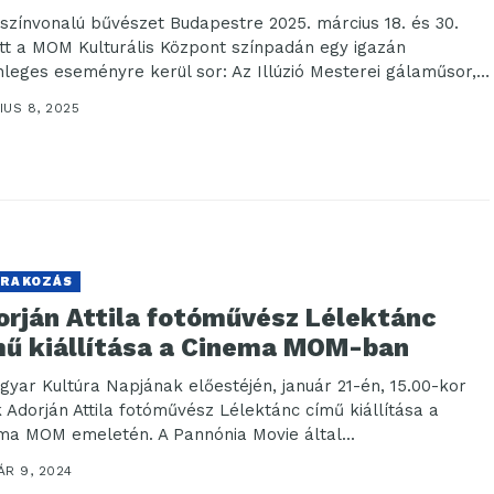
gszínvonalú bűvészet Budapestre 2025. március 18. és 30.
tt a MOM Kulturális Központ színpadán egy igazán
nleges eseményre kerül sor: Az Illúzió Mesterei gálaműsor,
...
IUS 8, 2025
RAKOZÁS
orján Attila fotóművész Lélektánc
mű kiállítása a Cinema MOM-ban
gyar Kultúra Napjának előestéjén, január 21-én, 15.00-kor
ik Adorján Attila fotóművész Lélektánc című kiállítása a
ma MOM emeletén. A Pannónia Movie által...
ÁR 9, 2024