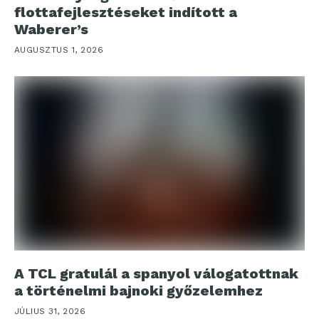
flottafejlesztéseket indított a
Waberer’s
AUGUSZTUS 1, 2026
A TCL gratulál a spanyol válogatottnak
a történelmi bajnoki győzelemhez
JÚLIUS 31, 2026