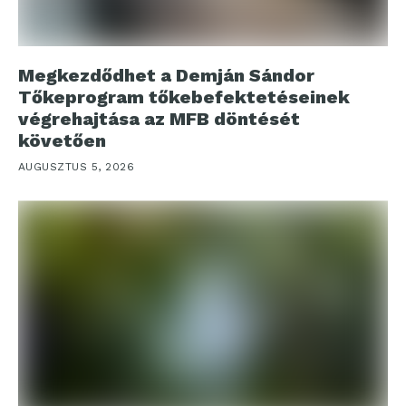
Megkezdődhet a Demján Sándor
Tőkeprogram tőkebefektetéseinek
végrehajtása az MFB döntését
követően
AUGUSZTUS 5, 2026