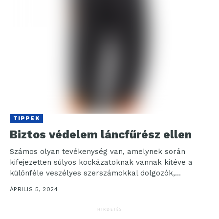
TIPPEK
Biztos védelem láncfűrész ellen
Számos olyan tevékenység van, amelynek során
kifejezetten súlyos kockázatoknak vannak kitéve a
különféle veszélyes szerszámokkal dolgozók,
gondoljunk csak a favágásra, a fakitermelésre és...
ÁPRILIS 5, 2024
HIRDETÉS