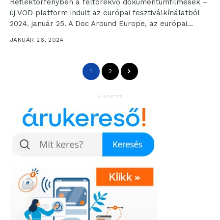
Reflektorfényben a feltörekvő dokumentumfilmesek –
új VOD platform indult az európai fesztiválkínálatból
2024. január 25. A Doc Around Europe, az európai
dokumentumfilm-fesztiválok hálózata...
JANUÁR 26, 2024
1
2
HIRDETÉS