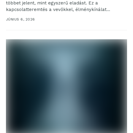
többet jelent, mint egyszerű eladást. Ez a
kapcsolatteremtés a vevőkkel, élménykínálat
kialakítása és persze a...
JÚNIUS 6, 2026