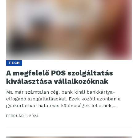
TECH
A megfelelő POS szolgáltatás
kiválasztása vállalkozóknak
Ma már számtalan cég, bank kínál bankkártya-
elfogadó szolgáltatásokat. Ezek között azonban a
gyakorlatban hatalmas különbségek lehetnek,
amelyeket elsőre nagyon nehéz felfedezni, mivel
FEBRUÁR 1, 2024
csak...