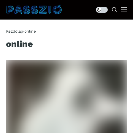
Kezdőlap
online
online