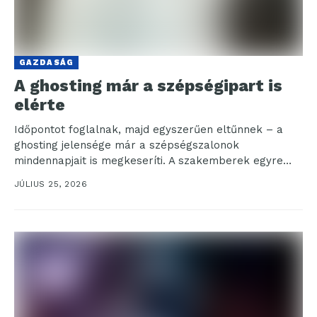
GAZDASÁG
A ghosting már a szépségipart is
elérte
Időpontot foglalnak, majd egyszerűen eltűnnek – a
ghosting jelensége már a szépségszalonok
mindennapjait is megkeseríti. A szakemberek egyre
tehetetlenebbül nézik, ahogy a vendégek...
JÚLIUS 25, 2026