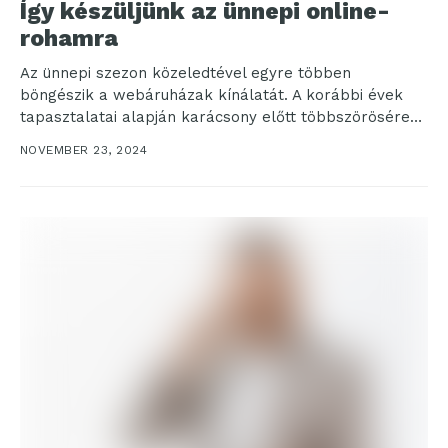
Így készüljünk az ünnepi online-
rohamra
Az ünnepi szezon közeledtével egyre többen
böngészik a webáruházak kínálatát. A korábbi évek
tapasztalatai alapján karácsony előtt többszörösére
emelkedik a rendelések mennyisége, különösen...
NOVEMBER 23, 2024