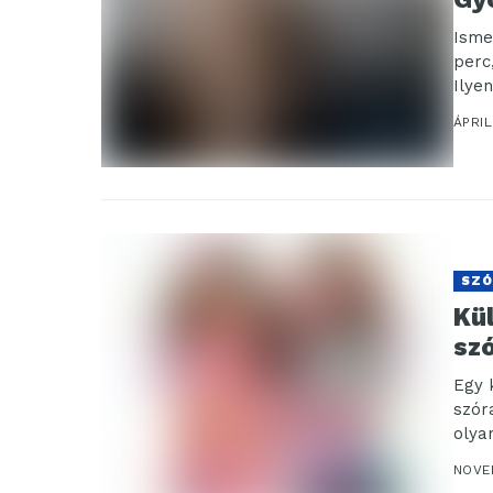
Isme
perc
Ilyen
ÁPRIL
SZÓ
Kü
szó
Egy 
szór
olya
NOVE