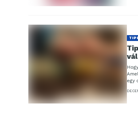
TIP
Ti
vá
Hogy
Amel
egy 
DECE