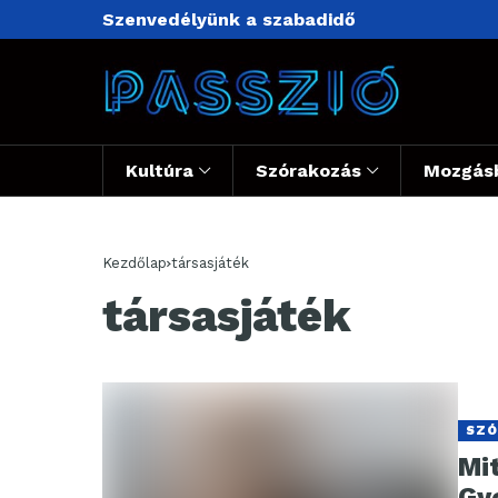
Szenvedélyünk a szabadidő
Kultúra
Szórakozás
Mozgás
Kezdőlap
társasjáték
társasjáték
SZÓ
Mit
Gy