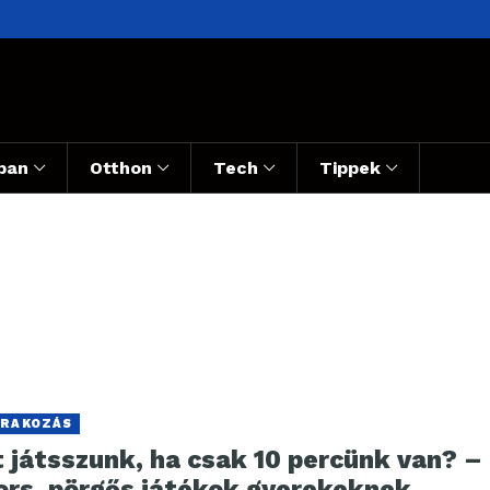
ban
Otthon
Tech
Tippek
RAKOZÁS
 játsszunk, ha csak 10 percünk van? –
ors, pörgős játékok gyerekeknek