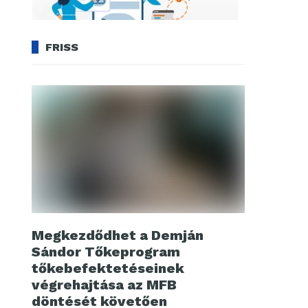
FRISS
Megkezdődhet a Demján
Sándor Tőkeprogram
tőkebefektetéseinek
végrehajtása az MFB
döntését követően