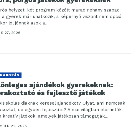
rős helyzet: két program között marad néhány szabad
, a gyerek már unatkozik, a képernyő viszont nem opció.
kor jól jönnek azok a...
IS 27, 2026
RAKOZÁS
lönleges ajándékok gyerekeknek:
rakoztató és fejlesztő játékok
kisiskolás diáknak keresel ajándékot? Olyat, ami nemcsak
akoztat, de egyben fejleszti is? A mai világban elérhetők
n kreatív játékok, amelyek játékosan támogatják...
MBER 22, 2025