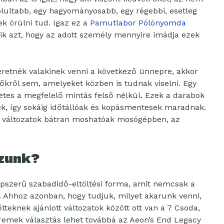
lultabb, egy hagyományosabb, egy régebbi, esetleg
k örülni tud. Igaz ez a
Pamutlabor Pólónyomda
zik azt, hogy az adott személy mennyire imádja ezek
eretnék valakinek venni a következő ünnepre, akkor
őkről sem, amelyeket közben is tudnak viselni. Egy
letes a megfelelő mintás felső nélkül. Ezek a darabok
ek, így sokáig időtállóak és kopásmentesek maradnak.
 változatok bátran moshatóak mosógépben, az
szunk?
pszerű szabadidő-eltöltési forma, amit nemcsak a
. Ahhoz azonban, hogy tudjuk, milyet akarunk venni,
tteknek ajánlott változatok között ott van a 7 Csoda,
 remek választás lehet továbbá az Aeon’s End Legacy