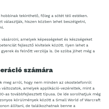
hobbinak tekinthető, főleg a sötét téli estéken.
zt választják, hiszen közben lehet beszélgetni,
ni.
vásárolni, amelyek képességeket és készségeket
enciát fejlesztő kivitelek között. Ilyen lehet a
gyerek és felnőtt verziója is. De szóba jöhet még a
neráció számára
 meg arról, hogy nem minden az okostelefonról
változatok, amelyek applikáció-vezéreltek, mint a
0-as továbbfejlesztett típusa. De ide sorolhatjuk még
izonyos körülmények között a Small World of Warcraft
efonon állítani, de találkozhatnak benne a