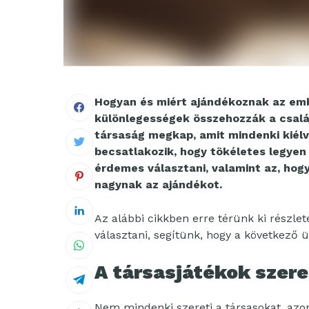
Hogyan és miért ajándékoznak az emb
különlegességek összehozzák a csalá
társaság megkap, amit mindenki kiélv
becsatlakozik, hogy tökéletes legyen 
érdemes választani, valamint az, hog
nagynak az ajándékot.
Az alábbi cikkben erre térünk ki részl
választani, segítünk, hogy a következő 
A társasjátékok szer
Nem mindenki szereti a társasokat, azon