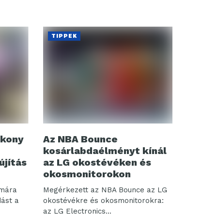
TIPPEK
ékony
Az NBA Bounce
kosárlabdaélményt kínál
újítás
az LG okostévéken és
okosmonitorokon
ámára
Megérkezett az NBA Bounce az LG
dást a
okostévékre és okosmonitorokra:
az LG Electronics...