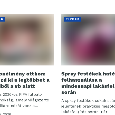
EK
TIPPEK
onélmény otthon:
Spray festékek hat
ozd ki a legtöbbet a
felhasználása a
ből a vb alatt
mindennapi lakásfel
során
a 2026-os FIFA futball-
jnokság, amely világszerte
A spray festékek sokak sz
liárd nézőt vonz a...
jelentenek praktikus megol
lakásfelújítás során. Bár...
9, 2026