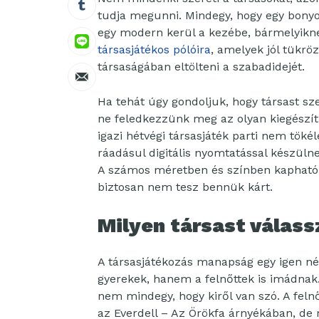
tudja megunni. Mindegy, hogy egy bonyo
egy modern kerül a kezébe, bármelyikne
társasjátékos pólóira
, amelyek jól tükrö
társaságában eltölteni a szabadidejét.
Ha tehát úgy gondoljuk, hogy társast sz
ne feledkezzünk meg az olyan kiegészít
igazi hétvégi társasjáték parti nem töké
ráadásul digitális nyomtatással készüln
A számos méretben és színben kapható
biztosan nem tesz bennük kárt.
Milyen társast válas
A társasjátékozás manapság egy igen né
gyerekek, hanem a felnőttek is imádnak
nem mindegy, hogy kiről van szó. A felnő
az Everdell – Az Örökfa árnyékában, de