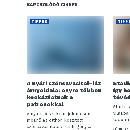
KAPCSOLÓDÓ CIKKEK
TIPPEK
TIPP
A nyári szénsavasital-láz
Stadi
árnyoldala: egyre többen
így h
kockáztatnak a
tévéd
patronokkal
Startol 
világba
A nyári időszakban jelentősen
több mil
megnő az otthon készített
szénsavas italok iránti igény,...
JÚNIUS 1