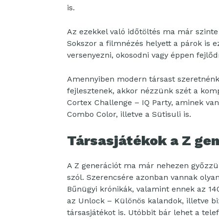
is.
Az ezekkel való időtöltés ma már szinte 
Sokszor a filmnézés helyett a párok is e
versenyezni, okosodni vagy éppen fejlőd
Amennyiben modern társast szeretnénk 
fejlesztenek, akkor nézzünk szét a kompet
Cortex Challenge – IQ Party, aminek van 
Combo Color, illetve a Sütisuli is.
Társasjátékok a Z ge
A Z generációt ma már nehezen győzzük
szól. Szerencsére azonban vannak olyan 
Bűnügyi krónikák, valamint ennek az 140
az Unlock – Különös kalandok, illetve b
társasjátékot is. Utóbbit bár lehet a tel