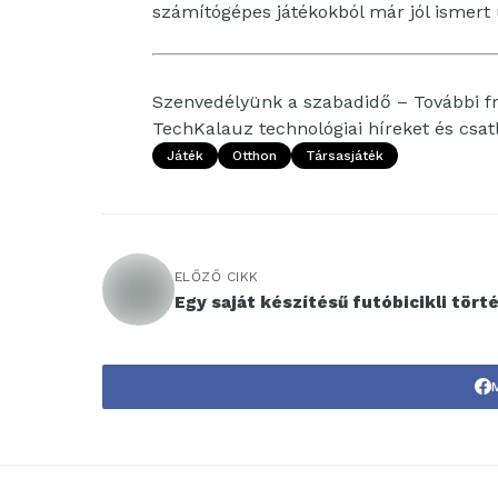
számítógépes játékokból már jól ismert 
Szenvedélyünk a szabadidő – További fri
TechKalauz technológiai híreket és csa
Játék
Otthon
Társasjáték
ELŐZŐ CIKK
Egy saját készítésű futóbicikli tört