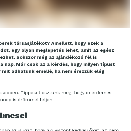
erek társasjátékot? Amellett, hogy ezek a
dot, egy olyan meglepetés lehet, amit az egész
ezhet. Sokszor még az ajándékozó fél is
a nap. Már csak az a kérdés, hogy milyen típust
y mit adhatunk emellé, ha nem érezzük elég
etesebben. Tippeket osztunk meg, hogyan érdemes
ünnep is örömmel teljen.
elmesei
ban az is igaz, hogy aki viszont kedveli őket, az nem