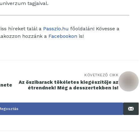
univerzum tagjaival.
ss híreket talál a
Passzio.hu
főoldalán! Kövesse a
tlakozzon hozzánk a
Facebookon
is!
KÖVETKEZŐ CIKK
Az őszibarack tökéletes kiegészítője az
énete
étrendnek! Még a desszertekben is!
Megosztás