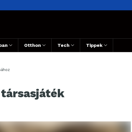
ban
Otthon
Tech
Tippek
ásához
 társasjáték