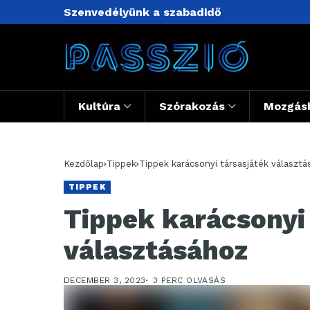
Szenvedélyünk a szabadidő
Kultúra
Szórakozás
Mozgás
Kezdőlap
Tippek
Tippek karácsonyi társasjáték választ
TIPPEK
Tippek karácsonyi
választásához
DECEMBER 3, 2023
3 PERC OLVASÁS