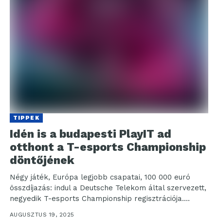
TIPPEK
Idén is a budapesti PlayIT ad
otthont a T-esports Championship
döntőjének
Négy játék, Európa legjobb csapatai, 100 000 euró
összdíjazás: indul a Deutsche Telekom által szervezett,
negyedik T-esports Championship regisztrációja.
Immár negyedik alkalommal szervezi meg...
AUGUSZTUS 19, 2025