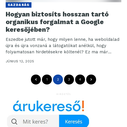
GAZDASÁG
Hogyan biztosíts hosszan tartó
organikus forgalmat a Google
keresőjében?
Eszedbe jutott már, hogy milyen lenne, ha weboldalad
újra és újra vonzaná a látogatókat anélkül, hogy
folyamatosan hirdetésekre költenél? Ez ma már
megvalósítható!...
JÚNIUS 12, 2025
1
2
3
4
HIRDETÉS