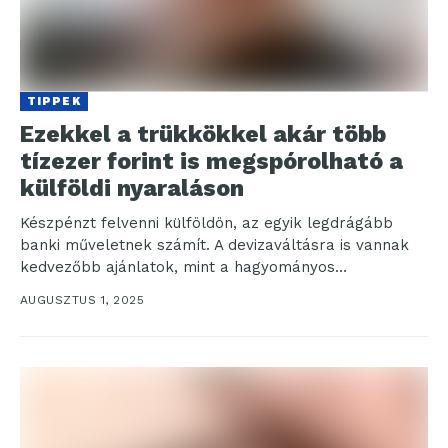
TIPPEK
Ezekkel a trükkökkel akár több
tízezer forint is megspórolható a
külföldi nyaraláson
Készpénzt felvenni külföldön, az egyik legdrágább
banki műveletnek számít. A devizaváltásra is vannak
kedvezőbb ajánlatok, mint a hagyományos
forintkártyás fizetés külföldön, nem is...
AUGUSZTUS 1, 2025