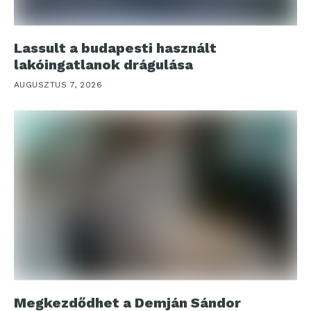
Lassult a budapesti használt
lakóingatlanok drágulása
AUGUSZTUS 7, 2026
Megkezdődhet a Demján Sándor