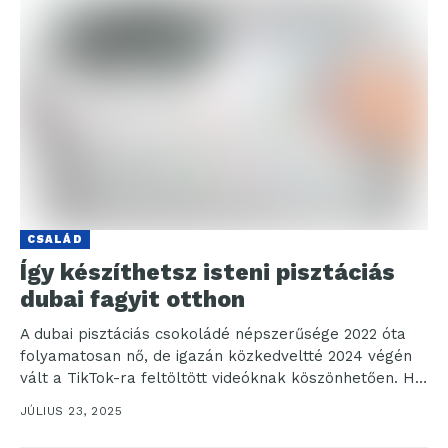
CSALÁD
Így készíthetsz isteni pisztáciás
dubai fagyit otthon
A dubai pisztáciás csokoládé népszerűsége 2022 óta
folyamatosan nő, de igazán közkedveltté 2024 végén
vált a TikTok-ra feltöltött videóknak köszönhetően. Ha
valaki szeretné,...
JÚLIUS 23, 2025