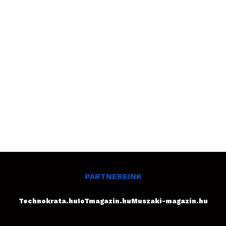
PARTNEREINK
Technokrata.hu
IoTmagazin.hu
Muszaki-magazin.hu