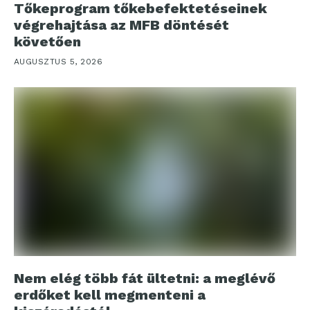
Tőkeprogram tőkebefektetéseinek
végrehajtása az MFB döntését
követően
AUGUSZTUS 5, 2026
Nem elég több fát ültetni: a meglévő
erdőket kell megmenteni a