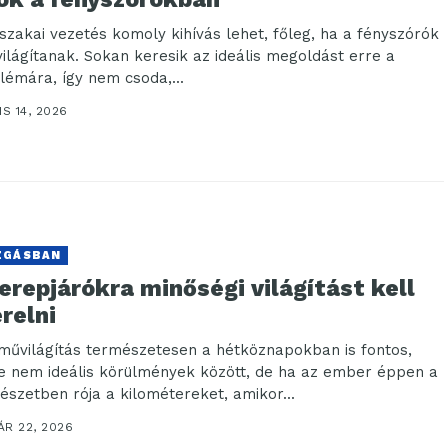
jszakai vezetés komoly kihívás lehet, főleg, ha a fényszórók
 világítanak. Sokan keresik az ideális megoldást erre a
lémára, így nem csoda,...
IS 14, 2026
ZGÁSBAN
erepjárókra minőségi világítást kell
relni
rművilágítás természetesen a hétköznapokban is fontos,
e nem ideális körülmények között, de ha az ember éppen a
észetben rója a kilométereket, amikor...
ÁR 22, 2026