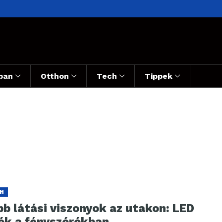
ban
Otthon
Tech
Tippek
H
b látási viszonyok az utakon: LED
zók a fényszórókban