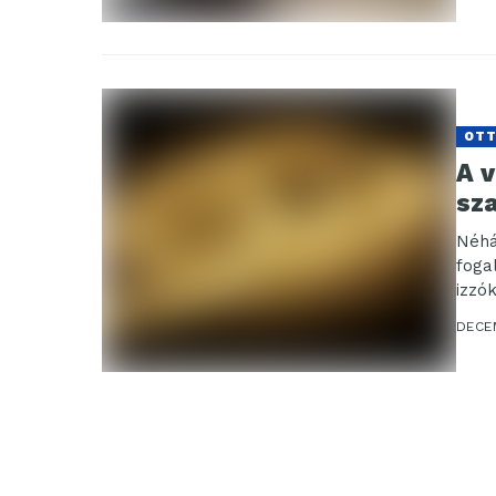
OT
A v
sz
Néhá
foga
izzó
DECE