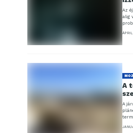
Az é
alig
prob
ÁPRIL
MO
A t
sze
A já
plán
term
JANU