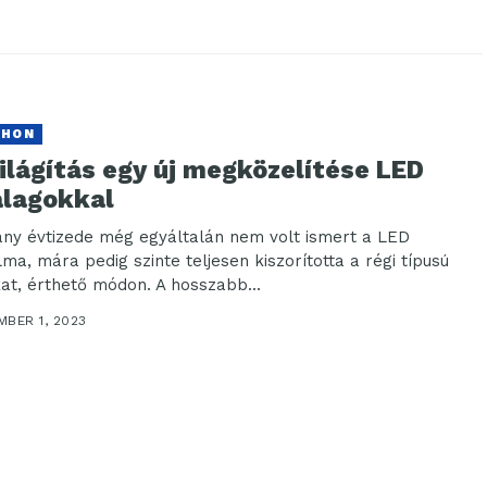
THON
ilágítás egy új megközelítése LED
alagokkal
ny évtizede még egyáltalán nem volt ismert a LED
lma, mára pedig szinte teljesen kiszorította a régi típusú
kat, érthető módon. A hosszabb...
MBER 1, 2023