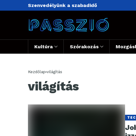
Szenvedélyünk a szabadidő
Kultúra
Szórakozás
Mozgás
Kezdőlap
világítás
világítás
TEC
Job
iz