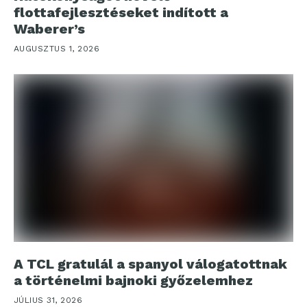
flottafejlesztéseket indított a
Waberer’s
AUGUSZTUS 1, 2026
A TCL gratulál a spanyol válogatottnak
a történelmi bajnoki győzelemhez
JÚLIUS 31, 2026