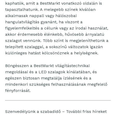
kaphatók, amit a BestMarkt vonatkozó oldalán is
tapasztalhatunk. A melegebb színek kiválóan
alkalmasak nappali vagy hálószobai
hangulatvilágítás gyanánt, ha viszont a
figyelemfelkeltés a célunk vagy az irodai használat,
akkor érdemesebb élénkebb, hűvösebb árnyalatú
szalagot vennünk. Több színt is megjeleníthetünk a
telepített szalaggal, a sokszínű változatok igazán
különleges hatást kölcsönöznek a helyiségnek.
Böngésszen a BestMarkt világítástechnikai
megoldásai és a LED szalagok kínálatában, és
egészen biztosan megtalálja ízlésének és a
mindenkori szükséges felhasználásának megfelelő
fényforrását.
Szenvedélyünk a szabadidő – További friss híreket