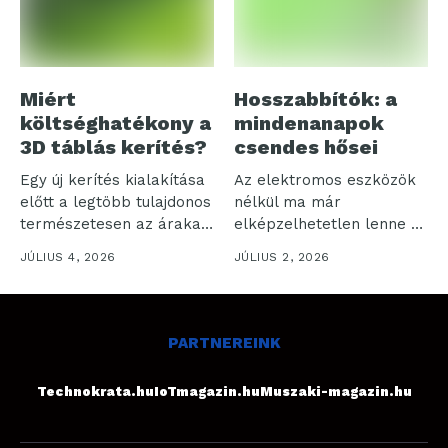
Miért
Hosszabbítók: a
költséghatékony a
mindenanapok
3D táblás kerítés?
csendes hősei
Egy új kerítés kialakítása
Az elektromos eszközök
előtt a legtöbb tulajdonos
nélkül ma már
természetesen az árakat
elképzelhetetlen lenne a
kezdi...
mindennapi életünk.
JÚLIUS 4, 2026
JÚLIUS 2, 2026
Feltűnt...
PARTNEREINK
Technokrata.hu
IoTmagazin.hu
Muszaki-magazin.hu