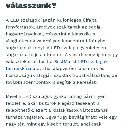
válasszunk?
A LED szalagok igazán különleges újfajta
fényforrások, amelyek szakítanak az eddigi
hagyományokkal, miszerint a klasszikus
világítótestek valamilyen koncentrált irányból
sugároznak fényt. A LED szalag egyenletesen
sugároz a teljes felületén. A vásárláshoz igen nagy
választékot biztosít a
BestMarkt LED szalagok
termékkínálata
, ahol alapvetően a színük és
hosszúságuk alapján szoktak típust választani, de
további szempontok is segítik a keresést.
Mivel a LED szalagok gyakorlatilag bármilyen
felületre, akár bútorok kiegészítéseként is
telepíthetők, ezért a kialakítások változatának
tárháza végtelen. Ugyanúgy bevilágítható vele egy
nagy tér, mint egy kisebb terület, ahol csak