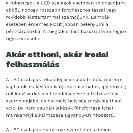
a minőséget, a LED szalagok esetében se engedjünk
ebből, nehogy rosszabb fényhasznosítással vagy
rövidebb élettartammal számoljunk. Lámpák
esetében érdemes kicsit jobban belenyúlni a
pénztárcánkba. A megtakarítást hosszú távon fogjuk
úgyis érzékelni.
Akár otthoni, akár irodai
felhasználás
A LED szalagok tetszőlegesen alakíthatók, méretre
vághatók, és később is újraforraszthatók, így tényleg
milliónyi variáció áll rendelkezésre a felhasználás
szempontjából és bármely helyiség megvilágítható
vele. De nem csupán lakások fényforrása lehet,
munkahelyi alkalmazása ugyanolyan népszerű.
A LED szalagok mára már számtalan színben