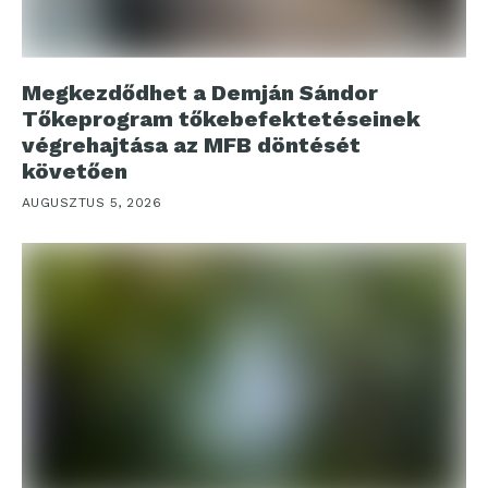
Megkezdődhet a Demján Sándor
Tőkeprogram tőkebefektetéseinek
végrehajtása az MFB döntését
követően
AUGUSZTUS 5, 2026