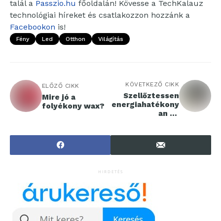
talál a
Passzio.hu
főoldalán! Kövesse a TechKalauz
technológiai híreket és csatlakozzon hozzánk a
Facebookon
is!
Fény
Led
Otthon
Világítás
KÖVETKEZŐ CIKK
ELŐZŐ CIKK
Szellőztessen
Mire jó a
energiahatékony
folyékony wax?
an és
kényelmesen!
HIRDETÉS