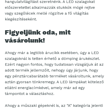
hangulatvilágítást szeretnénk. A LED szalagokat
előszeretettel alkalmazzák stukkók mögé rejtve
vagy szegőlécek mellé rögzítve a fő világítás
kiegészítéseként.
Figyeljünk oda, mit
vásárolunk!
Ahogy már a legtöbb árucikk esetében, úgy a LED
szalagoknál is tetten érhető a dömping árukészlet.
Ezért nagyon fontos, hogy tudatosan vizsgáljuk át az
adott termék jellemzőit, nehogy úgy járjunk, hogy
egy pénztárcabarátabb terméket vásároltunk, amely
aztán gyorsan tönkremegy. A LED lámpákat kötelező
ellátni energiacímkével, amely már ad egy
támpontot a választáshoz.
Ahogy a műszaki gépeknél is, az “A” kategória jelenti