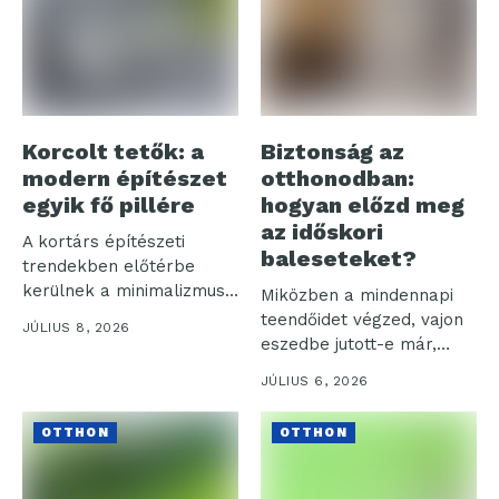
Korcolt tetők: a
Biztonság az
modern építészet
otthonodban:
egyik fő pillére
hogyan előzd meg
az időskori
A kortárs építészeti
baleseteket?
trendekben előtérbe
kerülnek a minimalizmus
Miközben a mindennapi
és az egyszerűség által...
teendőidet végzed, vajon
JÚLIUS 8, 2026
eszedbe jutott-e már,
hogy milyen sok...
JÚLIUS 6, 2026
OTTHON
OTTHON