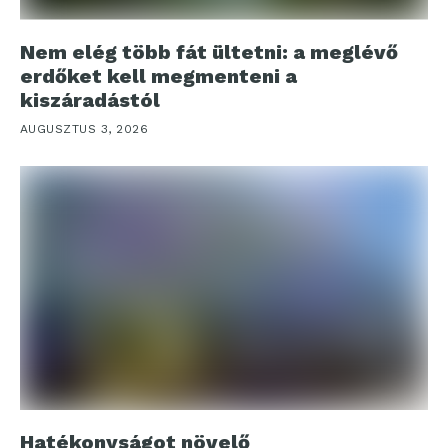
Nem elég több fát ültetni: a meglévő
erdőket kell megmenteni a
kiszáradástól
AUGUSZTUS 3, 2026
Hatékonyságot növelő