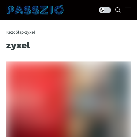
Kezdőlap
zyxel
zyxel