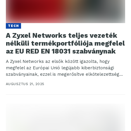
TECH
A Zyxel Networks teljes vezeték
nélküli termékportfóliója megfelel
az EU RED EN 18031 szabványnak
A Zyxel Networks az elsők között igazolta, hogy
megfelel az Európai Unió legújabb kiberbiztonsági
szabványainak, ezzel is megerősítve elkötelezettségét
a kis- és középvállalkozások...
AUGUSZTUS 21, 2025