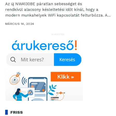
Az új NWA130BE páratlan sebességet és
rendkívül alacsony késleltetési időt kínál, hogy a
modern munkahelyek WiFi kapcsolatát felturbózza. A
Zyxel Networks, a biztonságos, mesterséges
MÁRCIUS 14, 2024
intelligencia...
HIRDETÉS
FRISS