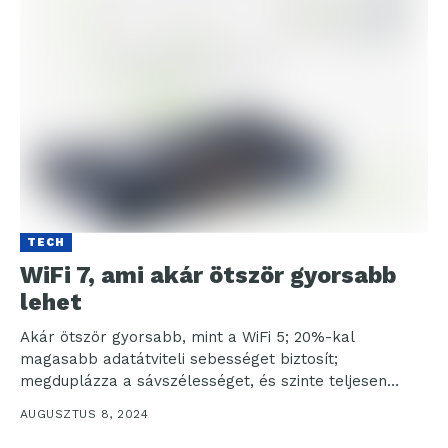
TECH
WiFi 7, ami akár ötször gyorsabb
lehet
Akár ötször gyorsabb, mint a WiFi 5; 20%-kal
magasabb adatátviteli sebességet biztosít;
megduplázza a sávszélességet, és szinte teljesen
kiküszöböli a késleltetést a WiFi...
AUGUSZTUS 8, 2024