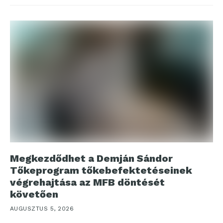
Megkezdődhet a Demján Sándor
Tőkeprogram tőkebefektetéseinek
végrehajtása az MFB döntését
követően
AUGUSZTUS 5, 2026