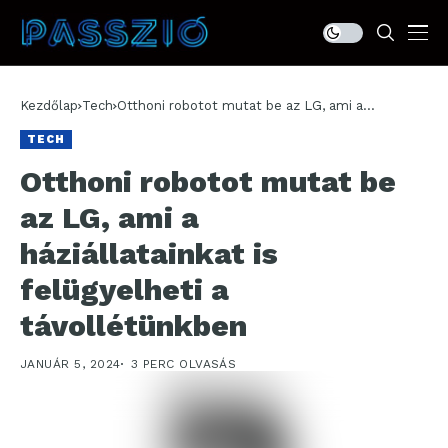
Kezdőlap
Tech
Otthoni robotot mutat be az LG, ami a
háziállatainkat is felügyelheti a távollétünkben
TECH
Otthoni robotot mutat be
az LG, ami a
háziállatainkat is
felügyelheti a
távollétünkben
JANUÁR 5, 2024
3 PERC OLVASÁS