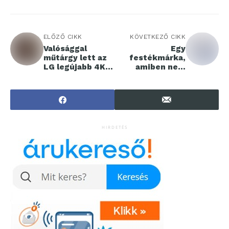
ELŐZŐ CIKK
KÖVETKEZŐ CIKK
Valósággal
Egy
műtárgy lett az
festékmárka,
LG legújabb 4K
amiben nem
projektora
csalódunk
HIRDETÉS