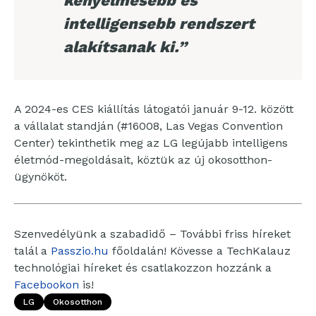
kényelmesebb és
intelligensebb rendszert
alakítsanak ki.”
A 2024-es CES kiállítás látogatói január 9-12. között
a vállalat standján (#16008, Las Vegas Convention
Center) tekinthetik meg az LG legújabb intelligens
életmód-megoldásait, köztük az új okosotthon-
ügynököt.
Szenvedélyünk a szabadidő – További friss híreket
talál a
Passzio.hu
főoldalán! Kövesse a TechKalauz
technológiai híreket és csatlakozzon hozzánk a
Facebookon
is!
LG
Okosotthon