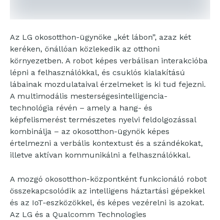
Az LG okosotthon-ügynöke „két lábon”, azaz két
keréken, önállóan közlekedik az otthoni
környezetben. A robot képes verbálisan interakcióba
lépni a felhasználókkal, és csuklós kialakítású
lábainak mozdulataival érzelmeket is ki tud fejezni.
A multimodális mesterségesintelligencia-
technológia révén – amely a hang- és
képfelismerést természetes nyelvi feldolgozással
kombinálja – az okosotthon-ügynök képes
értelmezni a verbális kontextust és a szándékokat,
illetve aktívan kommunikálni a felhasználókkal.
A mozgó okosotthon-központként funkcionáló robot
összekapcsolódik az intelligens háztartási gépekkel
és az IoT-eszközökkel, és képes vezérelni is azokat.
Az LG és a Qualcomm Technologies