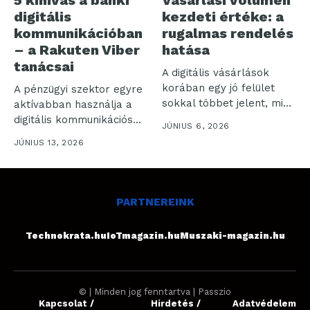
5 kihívás a banki
Vásárlási volumen
digitális
kezdeti értéke: a
kommunikációban
rugalmas rendelés
– a Rakuten Viber
hatása
tanácsai
A digitális vásárlások
korában egy jó felület
A pénzügyi szektor egyre
sokkal többet jelent, mint
aktívabban használja a
egyszerű...
digitális kommunikációs
JÚNIUS 6, 2026
csatornákat: a Rakuten...
JÚNIUS 13, 2026
PARTNEREINK
Technokrata.hu
IoTmagazin.hu
Muszaki-magazin.hu
© | Minden jog fenntartva | Passzio
Kapcsolat /
Hirdetés /
Adatvédelem