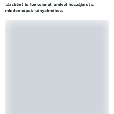
társként is funkcionál, amivel hozzájárul a
mindennapok kényelméhez.