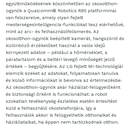
együttműködésének köszönhetően az okosotthon-
ügynök a Qualcomm® Robotics RB5 platformmal
van felszerelve, amely olyan fejlett
mesterségesintelligencia-funkciókat tesz elérhetővé,
mint az arc- és felhasználófelismerés. Az
okosotthon-ügynök beépített kamerát, hangszórót és
különböző érzékelőket használ a valós idejű
környezeti adatok – például a hőmérséklet, a
páratartalom és a beltéri levegő minőségét jelző
értékek – begyűjtésére. Az LG fejlett MI-technológiái
elemzik ezeket az adatokat, folyamatosan tanulva
és külső információkat is bevonva az értelmezésbe.
Az okosotthon-ügynök akár háziállat-felügyelőként
és biztonsági őrként is funkcionálhat: a robot
szokatlan tevékenység észlelése esetén értesítést
küld a felhasználó okostelefonjára, így a
felhasználók akkor is felügyelhetik otthonaikat és
háziállataikat, ha éppen nem tartózkodnak otthon.