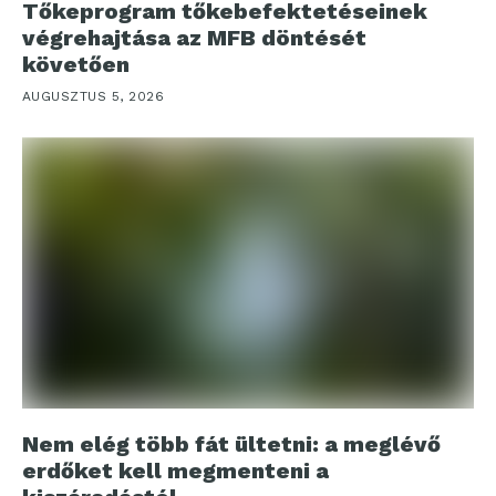
Tőkeprogram tőkebefektetéseinek
végrehajtása az MFB döntését
követően
AUGUSZTUS 5, 2026
Nem elég több fát ültetni: a meglévő
erdőket kell megmenteni a