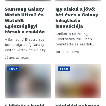
Samsung Galaxy
Így alakul a jövő:
Watch Ultra2 és
hét éves a Galaxy
Watch9:
kihajtható
Egészségügyi
innovációja
társak a csuklón
Amikor a Samsung
Electronics 2019-ben
A Samsung Electronics
bemutatta az eredeti
bemutatja az új Galaxy
Galaxy Foldot, nem
Watch Ultra2 és Galaxy
JÚLIUS 13, 2026
csupán...
Watch9...
JÚLIUS 27, 2026
TECH
TECH