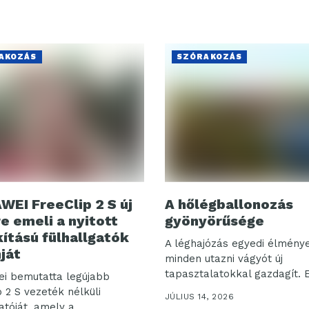
AKOZÁS
SZÓRAKOZÁS
WEI FreeClip 2 S új
A hőlégballonozás
re emeli a nyitott
gyönyörűsége
kítású fülhallgatók
A léghajózás egyedi élmény
nját
minden utazni vágyót új
tapasztalatokkal gazdagít. 
i bemutatta legújabb
 2 S vezeték nélküli
JÚLIUS 14, 2026
atóját, amely a...