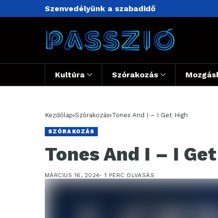
Szenvedélyünk a szabadidő
Kultúra
Szórakozás
Mozgás
Kezdőlap
Szórakozás
Tones And I – I Get High
SZÓRAKOZÁS
Tones And I – I Get
MÁRCIUS 16, 2024
1 PERC OLVASÁS