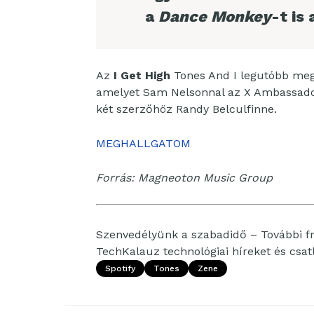
a
Dance Monkey
-t is
Az
I Get High
Tones And I legutóbb meg
amelyet Sam Nelsonnal az X Ambassadors
két szerzőhöz Randy Belculfinne.
MEGHALLGATOM
Forrás: Magneoton Music Group
Szenvedélyünk a szabadidő – További fri
TechKalauz technológiai híreket és csa
Spotify
Tones
Zene