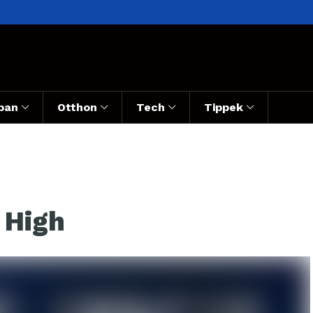
ban
Otthon
Tech
Tippek
 High