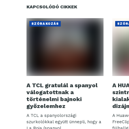
KAPCSOLÓDÓ CIKKEK
SZÓRAKOZÁS
SZÓR
A TCL gratulál a spanyol
A HUA
válogatottnak a
szint
történelmi bajnoki
kiala
győzelemhez
dizáj
A TCL a spanyolországi
A Huawe
szurkolókkal együtt ünnepli, hogy a
FreeClip
La Roja (spanyol...
fülhallg