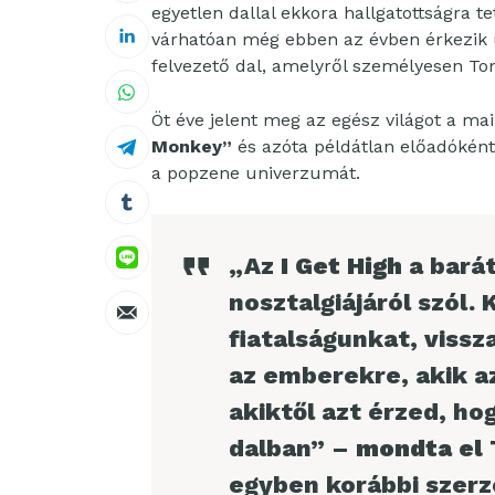
egyetlen dallal ekkora hallgatottságra 
várhatóan még ebben az évben érkezik 
felvezető dal, amelyről személyesen To
Öt éve jelent meg az egész világot a ma
Monkey”
és azóta példátlan előadóként
a popzene univerzumát.
„Az
I Get High
a barát
nosztalgiájáról szól. 
fiatalságunkat, vissz
az emberekre, akik a
akiktől azt érzed, ho
dalban” –
mondta el 
egyben korábbi szerz