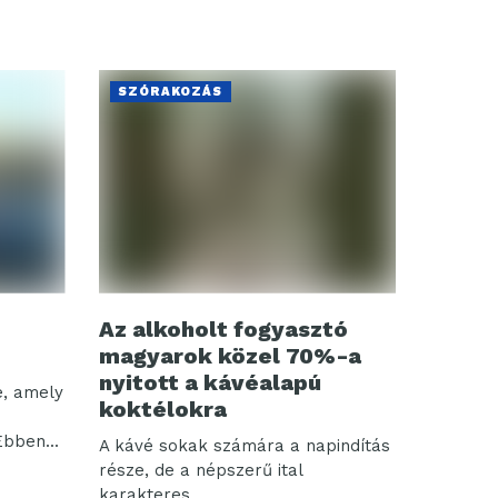
SZÓRAKOZÁS
Az alkoholt fogyasztó
magyarok közel 70%-a
nyitott a kávéalapú
e, amely
koktélokra
Ebben...
A kávé sokak számára a napindítás
része, de a népszerű ital
karakteres...