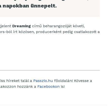
 a napokban ünnepelt.
jelent
Dreaming
című beharangozóját követi,
-ból írt közösen, producerként pedig csatlakozott a
ss híreket talál a
Passzio.hu
főoldalán! Kövesse a
tlakozzon hozzánk a
Facebookon
is!