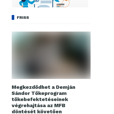
FRISS
Megkezdődhet a Demján
Sándor Tőkeprogram
tőkebefektetéseinek
végrehajtása az MFB
döntését követően