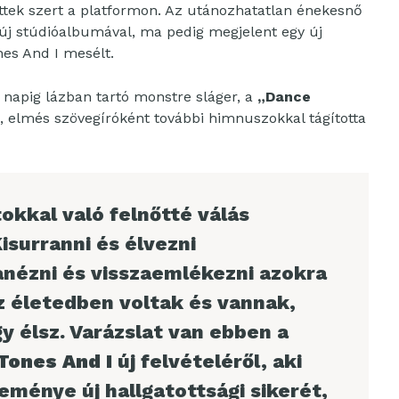
tettek szert a platformon. Az utánozhatatlan énekesnő
új stúdióalbumával, ma pedig megjelent egy új
nes And I mesélt.
i napig lázban tartó monstre sláger, a
„Dance
, elmés szövegíróként további himnuszokkal tágította
okkal való felnőtté válás
Kisurranni és élvezni
anézni és visszaemlékezni azokra
z életedben voltak és vannak,
gy élsz. Varázslat van ebben a
Tones And I
új felvételéről, aki
eménye új hallgatottsági sikerét,