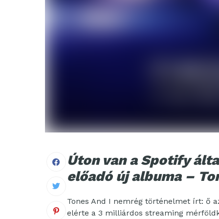
Úton van a Spotify álta
előadó új albuma – Ton
Tones And I nemrég történelmet írt: ő az
elérte a 3 milliárdos streaming mérföld