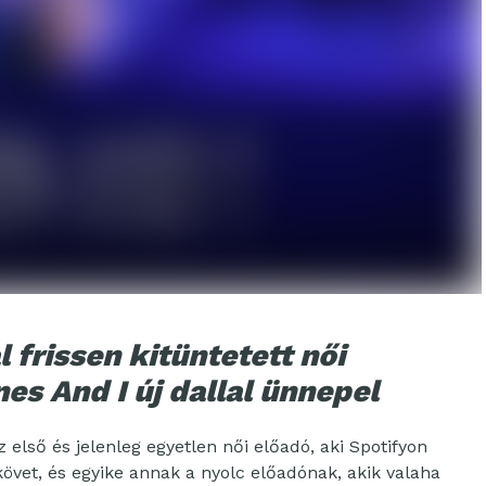
l frissen kitüntetett női
es And I új dallal ünnepel
 első és jelenleg egyetlen női előadó, aki Spotifyon
követ, és egyike annak a nyolc előadónak, akik valaha