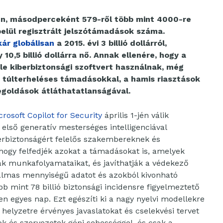
n, másodperceként 579-ről több mint 4000-re
elül regisztrált jelszótámadások száma.
ár globálisan
a 2015. évi 3 billió dollárról,
10,5 billió dollárra nő. Annak ellenére, hogy a
e kiberbiztonsági szoftvert használnak, még
 túlterheléses támadásokkal, a hamis riasztások
megoldások átláthatatlanságával.
crosoft Copilot for Security
április 1-jén válik
g első generatív mesterséges intelligenciával
rbiztonságért felelős szakembereknek és
hogy felfedjék azokat a támadásokat is, amelyek
ják munkafolyamataikat, és javíthatják a védekező
almas mennyiségű adatot és azokból kivonható
bb mint 78 billió biztonsági incidensre figyelmeztető
en egyes nap. Ezt egészíti ki a nagy nyelvi modellekre
helyzetre érvényes javaslatokat és cselekvési tervet
tok és szervezetek gépi sebességgel, és csak a