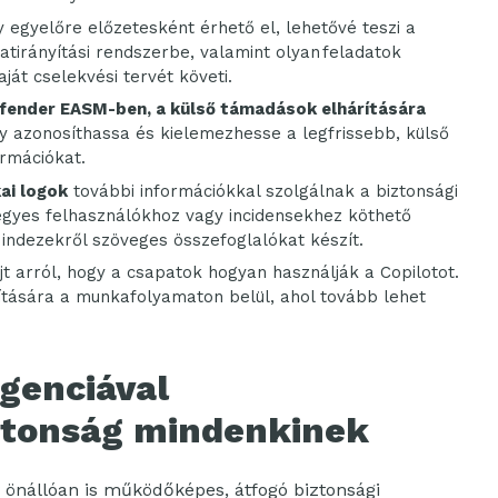
y egyelőre előzetesként érhető el, lehetővé teszi a
alatirányítási rendszerbe, valamint olyan feladatok
ját cselekvési tervét követi.
efender EASM-ben, a külső támadások elhárítására
gy azonosíthassa és kielemezhesse a legfrissebb, külső
rmációkat.
ai logok
további információkkal szolgálnak a biztonsági
egyes felhasználókhoz vagy incidensekhez köthető
ndezekről szöveges összefoglalókat készít.
jt arról, hogy a csapatok hogyan használják a Copilotot.
ítására a munkafolyamaton belül, ahol tovább lehet
igenciával
ztonság mindenkinek
 önállóan is működőképes, átfogó biztonsági