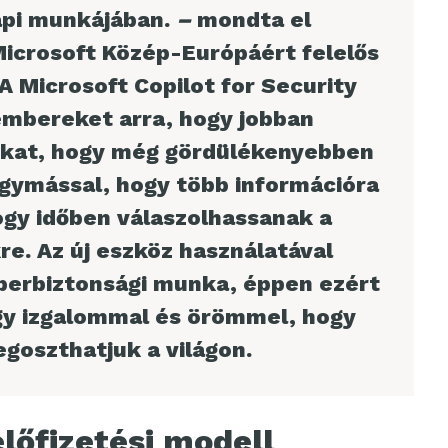
pi munkájában.
–
mondta el
Microsoft Közép-Európáért felelős
A Microsoft Copilot for Security
embereket arra, hogy jobban
sukat, hogy még gördülékenyebben
gymással, hogy több információra
ogy időben válaszolhassanak a
re. Az új eszköz használatával
kiberbiztonsági munka, éppen ezért
gy izgalommal és örömmel, hogy
goszthatjuk a világon.
lőfizetési modell