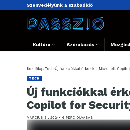
Szenvedélyünk a szabadidő
Kultúra
Szórakozás
Mozgás
Kezdőlap
Tech
Új funkciókkal érkezik a Microsoft Copilot
TECH
Új funkciókkal érk
Copilot for Securit
MÁRCIUS 31, 2024
6 PERC OLVASÁS