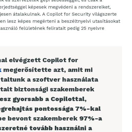
terjedtséggel képesek megvédeni a rendszereiket,
jesen átalakulnak. A Copilot for Security világszerte
lven lesz képes megérteni a beszéltnyelvi utasításokat
asználó felületének feliratait pedig 25 nyelvre
l elvégzett Copilot for
k
megerősítette azt, amit mi
altunk a szoftver használata
talt biztonsági szakemberek
esz gyorsabb a Copilottal
,
égrehajtás pontossága 7%-kal
be bevont szakemberek
97%-a
 szeretné tovább használni a