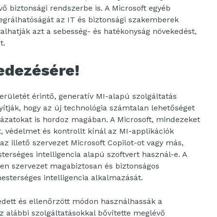
ő biztonsági rendszerbe is. A Microsoft egyéb
tegrálhatóságát az IT és biztonsági szakemberek
talhatják azt a sebesség- és hatékonyság növekedést,
t.
fedezésére!
rületét érintő, generatív MI-alapú szolgáltatás
yítják, hogy az új technológia számtalan lehetőséget
kázatokat is hordoz magában. A Microsoft, mindezeket
, védelmet és kontrollt kínál az MI-applikációk
az illető szervezet Microsoft Copilot-ot vagy más,
erséges intelligencia alapú szoftvert használ-e. A
nden szervezet magabiztosan és biztonságos
sterséges intelligencia alkalmazását.
dett és ellenőrzött módon használhassák a
az alábbi szolgáltatásokkal bővítette meglévő