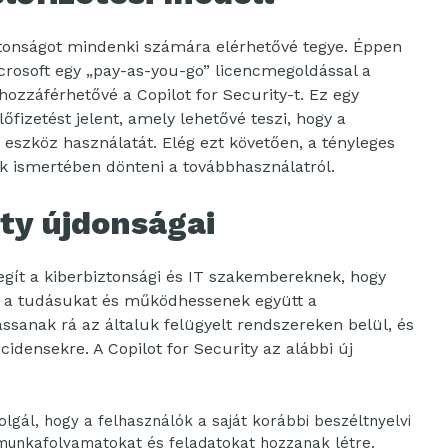
iztonságot mindenki számára elérhetővé tegye. Éppen
crosoft egy „pay-as-you-go” licencmegoldással a
hozzáférhetővé a Copilot for Security-t. Ez egy
fizetést jelent, amely lehetővé teszi, hogy a
eszköz használatát. Elég ezt követően, a tényleges
k ismertében dönteni a továbbhasználatról.
ity újdonságai
segít a kiberbiztonsági és IT szakembereknek, hogy
 a tudásukat és működhessenek együtt a
ssanak rá az általuk felügyelt rendszereken belül, és
idensekre. A Copilot for Security az alábbi új
olgál, hogy a felhasználók a saját korábbi beszéltnyelvi
 munkafolyamatokat és feladatokat hozzanak létre.