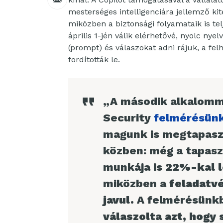
mesterséges intelligenciára jellemző ki
miközben a biztonsági folyamataik is tel
április 1-jén válik elérhetővé, nyolc nye
(prompt) és válaszokat adni rájuk, a felh
fordították le.
„A második alkalomma
Security
felmérésün
magunk is megtapaszt
közben: még a tapasz
munkája is
22%-kal l
miközben a
feladatv
javul.
A felmérésünk
válaszolta azt, hogy