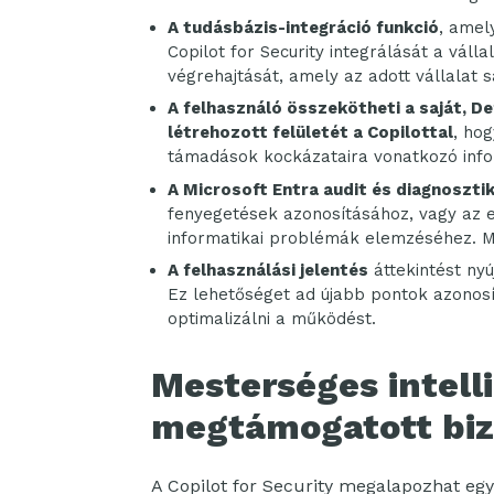
A tudásbázis-integráció funkció
, amel
Copilot for Security integrálását a váll
végrehajtását, amely az adott vállalat sa
A felhasználó összekötheti a saját, D
létrehozott felületét a Copilottal
, ho
támadások kockázataira vonatkozó info
A Microsoft Entra audit és diagnosztik
fenyegetések azonosításához, vagy az 
informatikai problémák elemzéséhez. Mi
A felhasználási jelentés
áttekintést nyú
Ez lehetőséget ad újabb pontok azonos
optimalizálni a működést.
Mesterséges intell
megtámogatott bi
A Copilot for Security megalapozhat egy