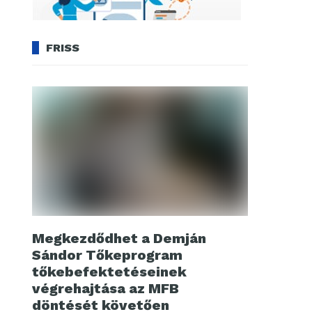
FRISS
Megkezdődhet a Demján
Sándor Tőkeprogram
tőkebefektetéseinek
végrehajtása az MFB
döntését követően