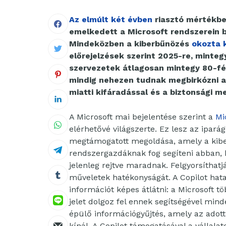
Az elmúlt két évben
riasztó mértékbe
emelkedett a Microsoft rendszerein b
Mindeközben a kiberbűnözés
okozta k
előrejelzések szerint 2025-re, mintegy 
szervezetek átlagosan mintegy 80-fél
mindig nehezen tudnak megbirkózni a
miatti kifáradással és a biztonsági 
A Microsoft mai bejelentése szerint a
Mi
elérhetővé világszerte. Ez lesz az ipará
megtámogatott megoldása, amely a kibe
rendszergazdáknak fog segíteni abban, 
jelenleg rejtve maradnak. Felgyorsíthat
műveletek hatékonyságát. A Copilot hat
információt képes átlátni: a Microsoft tö
jelet dolgoz fel ennek segítségével mind
épülő információgyűjtés, amely az adott 
kínál. A Copilot támogatásával a vállala