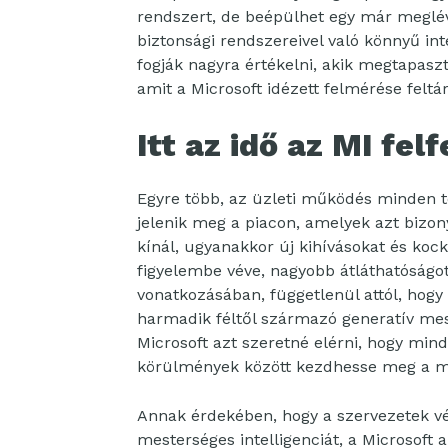
rendszert, de beépülhet egy már meglév
biztonsági rendszereivel való könnyű in
fogják nagyra értékelni, akik megtapasz
amit a Microsoft idézett felmérése feltár
Itt az idő az MI fel
Egyre több, az üzleti működés minden te
jelenik meg a piacon, amelyek azt bizon
kínál, ugyanakkor új kihívásokat és koc
figyelembe véve, nagyobb átláthatóságot
vonatkozásában, függetlenül attól, hogy 
harmadik féltől származó generatív mest
Microsoft azt szeretné elérni, hogy mi
körülmények között kezdhesse meg a me
Annak érdekében, hogy a szervezetek vé
mesterséges intelligenciát, a Microsoft 