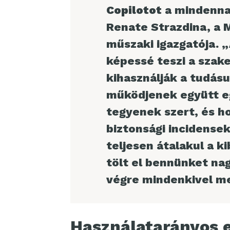
Copilotot
a mindenna
Renate Strazdina, a 
műszaki igazgatója. „
képessé teszi a szak
kihasználják a tudá
működjenek együtt e
tegyenek szert, és h
biztonsági incidensek
teljesen átalakul a 
tölt el bennünket na
végre mindenkivel me
Használatarányos e