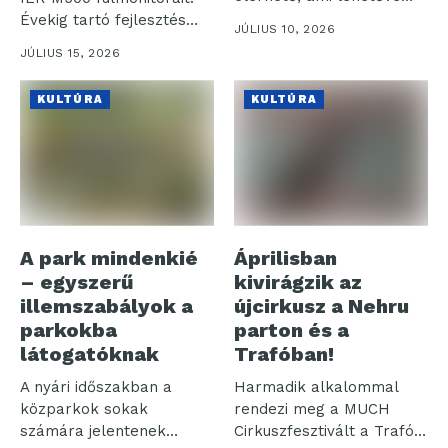
teszi, hogy saját...
Évekig tartó fejlesztés
JÚLIUS 10, 2026
eredményeként
JÚLIUS 15, 2026
kialakított,
professzionális...
KULTÚRA
KULTÚRA
A park mindenkié
Áprilisban
– egyszerű
kivirágzik az
illemszabályok a
újcirkusz a Nehru
parkokba
parton és a
látogatóknak
Trafóban!
A nyári időszakban a
Harmadik alkalommal
közparkok sokak
rendezi meg a MUCH
számára jelentenek
Cirkuszfesztivált a Trafó a