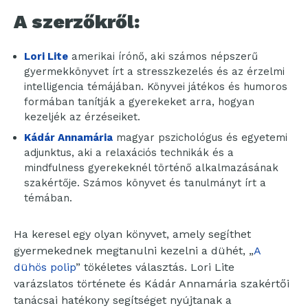
A szerzőkről:
Lori Lite
amerikai írónő, aki számos népszerű
gyermekkönyvet írt a stresszkezelés és az érzelmi
intelligencia témájában. Könyvei játékos és humoros
formában tanítják a gyerekeket arra, hogyan
kezeljék az érzéseiket.
Kádár Annamária
magyar pszichológus és egyetemi
adjunktus, aki a relaxációs technikák és a
mindfulness gyerekeknél történő alkalmazásának
szakértője. Számos könyvet és tanulmányt írt a
témában.
Ha keresel egy olyan könyvet, amely segíthet
gyermekednek megtanulni kezelni a dühét, „
A
dühös polip
” tökéletes választás. Lori Lite
varázslatos története és Kádár Annamária szakértői
tanácsai hatékony segítséget nyújtanak a