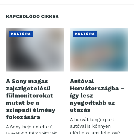
KAPCSOLÓDÓ CIKKEK
KULTÚRA
KULTÚRA
A Sony magas
Autóval
zajszigetelésű
Horvátországba –
fülmonitorokat
így lesz
mutat be a
nyugodtabb az
színpadi élmény
utazás
fokozására
A horvát tengerpart
autóval is könnyen
A Sony bejelentette új
elérhető, ami lehetővé
IER-M500 fülmonitorait.