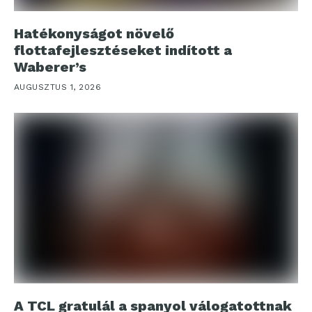
Hatékonyságot növelő
flottafejlesztéseket indított a
Waberer’s
AUGUSZTUS 1, 2026
A TCL gratulál a spanyol válogatottnak