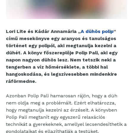
Lori Lite és Kádár Annamária „
A dühös polip
”
című mesekönyve egy aranyos és tanulságos
történet egy polipól, aki megtanulja kezelni a
dühét. A könyv főszereplője Polip Pali, aki egy
napon nagyon dühös lesz. Nem tetszik neki a
tengerben a víz hőmérséklete, a többi hal
hangoskodása, és legszívesebben mindenkire
ráförmedne.
Azonban Polip Pali hamarosan rájön, hogy a düh
nem oldja meg a problémáit. Ezért elhatározza,
hogy megtanulja kezelni az érzéseit. A könyvben
Polip Pali megtanít egy egyszerű relaxációs
technikát a gyerekeknek, amellyel lecsendesíthetik a
gondolataikat és ellazíthatják a testüket.