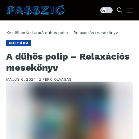
Kezdőlap
Kultúra
A dühös polip – Relaxációs mesekönyv
KULTÚRA
A dühös polip – Relaxációs
mesekönyv
MÁJUS 6, 2024
2 PERC OLVASÁS