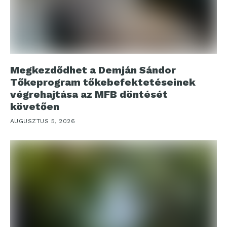
Megkezdődhet a Demján Sándor
Tőkeprogram tőkebefektetéseinek
végrehajtása az MFB döntését
követően
AUGUSZTUS 5, 2026