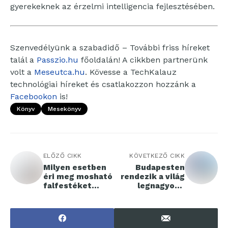
gyerekeknek az érzelmi intelligencia fejlesztésében.
Szenvedélyünk a szabadidő – További friss híreket
talál a
Passzio.hu
főoldalán! A cikkben partnerünk
volt a
Meseutca.hu
. Kövesse a TechKalauz
technológiai híreket és csatlakozzon hozzánk a
Facebookon
is!
Könyv
Mesekönyv
ELŐZŐ CIKK
KÖVETKEZŐ CIKK
Milyen esetben
Budapesten
éri meg mosható
rendezik a világ
falfestéket
legnagyobb
vásárolni?
designkultúra
konferenciáját