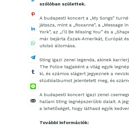
szólóban születtek.
A budapesti koncert a „My Songs” turné 
játssza, mint a „Roxanne”, a „Message in 
York”, az „I’ll Be Missing You” és a „Sha
már bejárta Észak-Amerikát, Európát és A
utolsó állomása.
Sting igazi zenei legenda, akinek karrier
The Police tagjaként a világ egyik legn
ki, és számos slágert jegyeznek a nevükr
stúdióalbumot jelentetett meg, és számo
A budapesti koncert igazi zenei csemeg
hallani Sting legnépszerűbb dalait. A je
a lehetőséget, hogy láthasd egyik kedve
További információk: