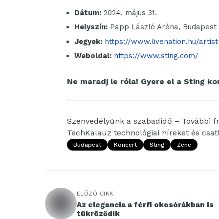
Dátum:
2024. május 31.
Helyszín:
Papp László Aréna, Budapest
Jegyek:
https://www.livenation.hu/artis
Weboldal:
https://www.sting.com/
Ne maradj le róla! Gyere el a Sting k
Szenvedélyünk a szabadidő – További fri
TechKalauz technológiai híreket és csa
Budapest
Koncert
Sting
Zene
ELŐZŐ CIKK
Az elegancia a férfi okosórákban is
tükröződik