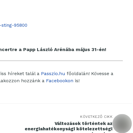
t-sting-95800
oncertre a Papp László Arénába május 31-én!
ss híreket talál a
Passzio.hu
főoldalán! Kövesse a
tlakozzon hozzánk a
Facebookon
is!
KÖVETKEZŐ CIKK
Változások történtek az
energiahatékonysági kötelezettségi