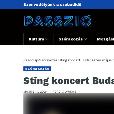
Szenvedélyünk a szabadidő
Kultúra
Szórakozás
Mozgás
Kezdőlap
Szórakozás
Sting koncert Budapesten május 
SZÓRAKOZÁS
Sting koncert Bud
MÁJUS 11, 2024
1 PERC OLVASÁS