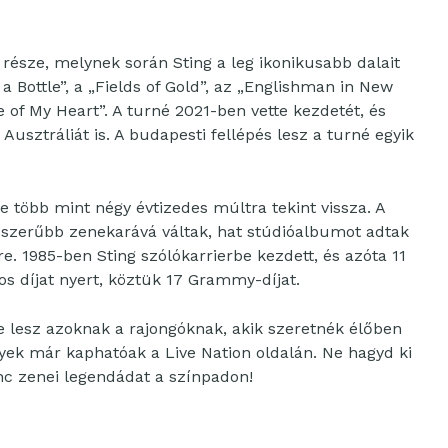
része, melynek során Sting a leg ikonikusabb dalait
a Bottle”, a „Fields of Gold”, az „Englishman in New
pe of My Heart”. A turné 2021-ben vette kezdetét, és
usztráliát is. A budapesti fellépés lesz a turné egyik
je több mint négy évtizedes múltra tekint vissza. A
épszerűbb zenekarává váltak, hat stúdióalbumot adtak
e. 1985-ben Sting szólókarrierbe kezdett, és azóta 11
s díjat nyert, köztük 17 Grammy-díjat.
e lesz azoknak a rajongóknak, akik szeretnék élőben
gyek már kaphatóak a Live Nation oldalán. Ne hagyd ki
nc zenei legendádat a színpadon!