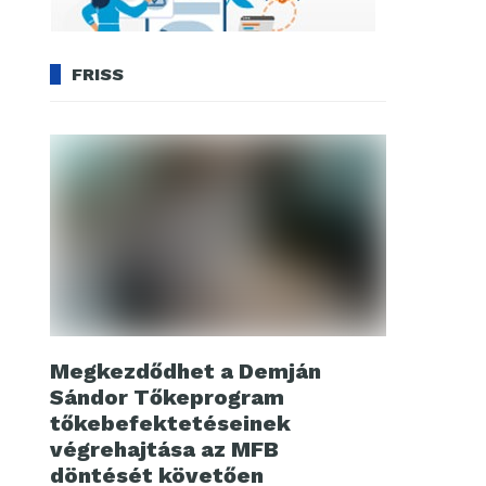
FRISS
Megkezdődhet a Demján
Sándor Tőkeprogram
tőkebefektetéseinek
végrehajtása az MFB
döntését követően