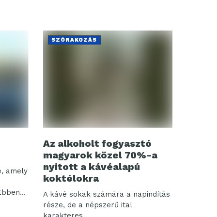
SZÓRAKOZÁS
Az alkoholt fogyasztó
magyarok közel 70%-a
nyitott a kávéalapú
e, amely
koktélokra
Ebben...
A kávé sokak számára a napindítás
része, de a népszerű ital
karakteres...