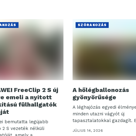
AKOZÁS
SZÓRAKOZÁS
WEI FreeClip 2 S új
A hőlégballonozás
re emeli a nyitott
gyönyörűsége
kítású fülhallgatók
A léghajózás egyedi élmény
nját
minden utazni vágyót új
tapasztalatokkal gazdagít. 
i bemutatta legújabb
 2 S vezeték nélküli
JÚLIUS 14, 2026
atóját, amely a...