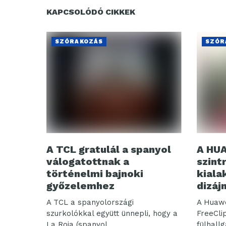
KAPCSOLÓDÓ CIKKEK
SZÓRAKOZÁS
SZÓR
A TCL gratulál a spanyol
A HUA
válogatottnak a
szint
történelmi bajnoki
kiala
győzelemhez
dizáj
A TCL a spanyolországi
A Huawe
szurkolókkal együtt ünnepli, hogy a
FreeClip
La Roja (spanyol...
fülhallg