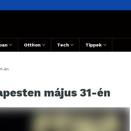
ban
Otthon
Tech
Tippek
31-én
apesten május 31-én