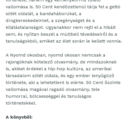
vallomása is. 50 Cent kendőzetlenül tárja fel a gettó
sötét oldalát, a bandaháborúkat, a
drogkereskedelmet, a szegénységet és a
kilátástalanságot. Ugyanakkor nem rejti el a hibáit
sem, és nyíltan beszél a múltbeli tévedéseiről és a
tanulságokból, amiket az élet során le kellett vonnia.
A Nyomd okosban, nyomd okosan nemcsak a
rajongóknak kötelező olvasmány, de mindazoknak
is, akiket érdekel a hip-hop kultúra, az amerikai
társadalom sötét oldala, és egy ember lenyűgöző
története, aki a lehetetlent is elérte. 50 Cent őszinte
vallomása magával ragadó olvasmány, tele
humorral, bölcsességgel és tanulságos
történetekkel.
A könyvből: