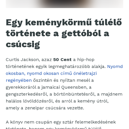
Egy keménykörmű túlélő
története a gettóból a
csúcsig
Curtis Jackson, azaz
50 Cent
a hip-hop
történetének egyik legmeghatározóbb alakja.
Nyomd
okosban, nyomd okosan című önéletrajzi
regényében
őszintén és nyíltan mesél a
gyerekkoráról a jamaicai Queensben, a
gengszterkedésről, a börtönbüntetésről, a majdnem
halálos lövöldözésről, és arról a kemény útról,
amely a zeneipar csúcsára vezette.
A könyv nem csupán egy sztár felemelkedésének
története, hanem egy keménykörmű túlélő