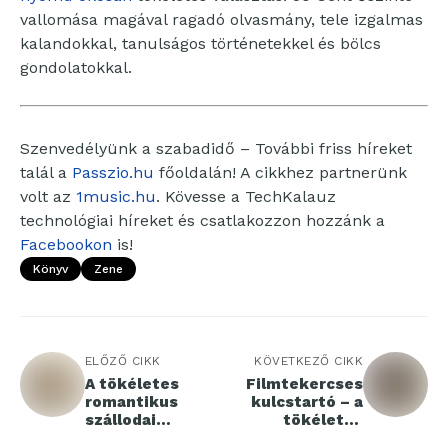
vallomása magával ragadó olvasmány, tele izgalmas
kalandokkal, tanulságos történetekkel és bölcs
gondolatokkal.
Szenvedélyünk a szabadidő – További friss híreket
talál a
Passzio.hu
főoldalán! A cikkhez partnerünk
volt az
1music.hu
. Kövesse a TechKalauz
technológiai híreket és csatlakozzon hozzánk a
Facebookon
is!
Könyv
Zene
ELŐZŐ CIKK
KÖVETKEZŐ CIKK
A tökéletes
Filmtekercses
romantikus
kulcstartó – a
szállodai
tökéletes
nyaralás
ajándék