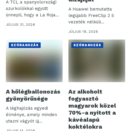
A TCL a spanyolországi
szurkolókkal együtt
A Huawei bemutatta
ünnepli, hogy a La Roja
legújabb FreeClip 2 S
(spanyol...
vezeték nélküli
JÚLIUS 31, 2026
fülhallgatóját, amely a...
JÚLIUS 19, 2026
SZÓRAKOZÁS
SZÓRAKOZÁS
A hőlégballonozás
Az alkoholt
gyönyörűsége
fogyasztó
magyarok közel
A léghajózás egyedi
70%-a nyitott a
élménye, amely minden
kávéalapú
utazni vágyót új
koktélokra
tapasztalatokkal
JÚLIUS 14, 2026