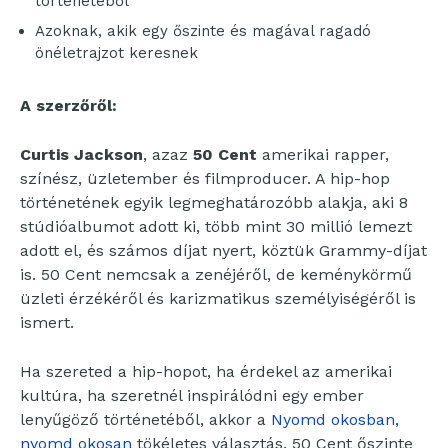
történetéből
Azoknak, akik egy őszinte és magával ragadó
önéletrajzot keresnek
A szerzőről:
Curtis Jackson
, azaz
50 Cent
amerikai rapper,
színész, üzletember és filmproducer. A hip-hop
történetének egyik legmeghatározóbb alakja, aki 8
stúdióalbumot adott ki, több mint 30 millió lemezt
adott el, és számos díjat nyert, köztük Grammy-díjat
is. 50 Cent nemcsak a zenéjéről, de keménykörmű
üzleti érzékéről és karizmatikus személyiségéről is
ismert.
Ha szereted a hip-hopot, ha érdekel az amerikai
kultúra, ha szeretnél inspirálódni egy ember
lenyűgöző történetéből, akkor a
Nyomd okosban,
nyomd okosan
tökéletes választás. 50 Cent őszinte