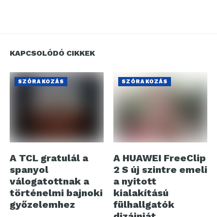
KAPCSOLÓDÓ CIKKEK
SZÓRAKOZÁS
SZÓRAKOZÁS
A TCL gratulál a
A HUAWEI FreeClip
spanyol
2 S új szintre emeli
válogatottnak a
a nyitott
történelmi bajnoki
kialakítású
győzelemhez
fülhallgatók
dizájnját