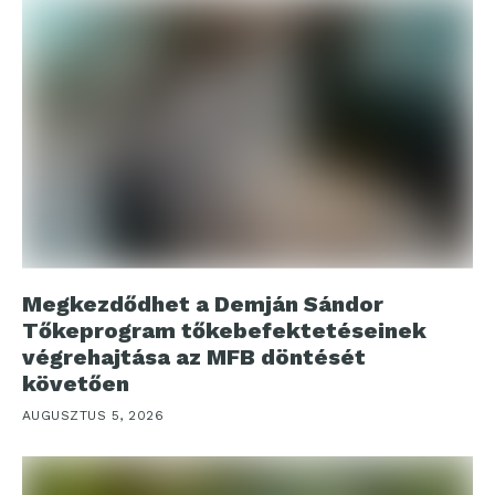
Megkezdődhet a Demján Sándor
Tőkeprogram tőkebefektetéseinek
végrehajtása az MFB döntését
követően
AUGUSZTUS 5, 2026