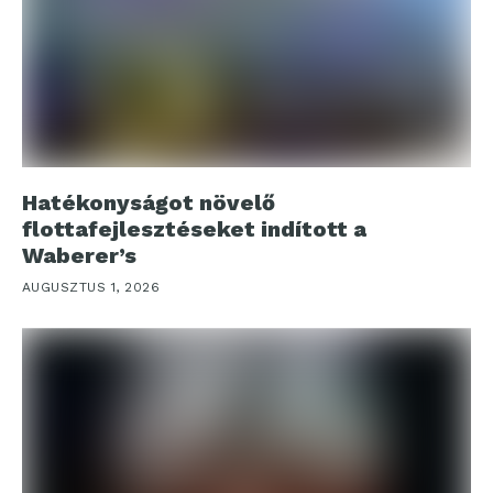
Hatékonyságot növelő
flottafejlesztéseket indított a
Waberer’s
AUGUSZTUS 1, 2026