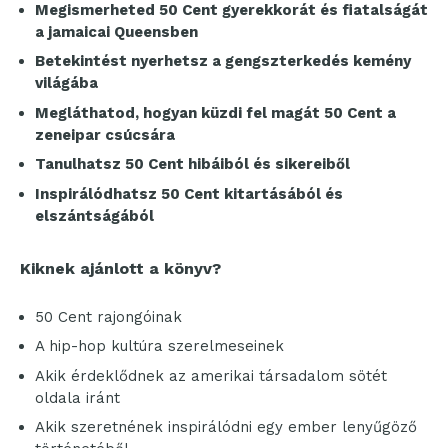
Megismerheted 50 Cent gyerekkorát és fiatalságát
a jamaicai Queensben
Betekintést nyerhetsz a gengszterkedés kemény
világába
Megláthatod, hogyan küzdi fel magát 50 Cent a
zeneipar csúcsára
Tanulhatsz 50 Cent hibáiból és sikereiből
Inspirálódhatsz 50 Cent kitartásából és
elszántságából
Kiknek ajánlott a könyv?
50 Cent rajongóinak
A hip-hop kultúra szerelmeseinek
Akik érdeklődnek az amerikai társadalom sötét
oldala iránt
Akik szeretnének inspirálódni egy ember lenyűgöző