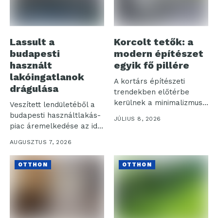
Lassult a
Korcolt tetők: a
budapesti
modern építészet
használt
egyik fő pillére
lakóingatlanok
A kortárs építészeti
drágulása
trendekben előtérbe
kerülnek a minimalizmus
Veszített lendületéből a
és az egyszerűség által...
budapesti használtlakás-
JÚLIUS 8, 2026
piac áremelkedése az idei
év első félévében. Az...
AUGUSZTUS 7, 2026
OTTHON
OTTHON