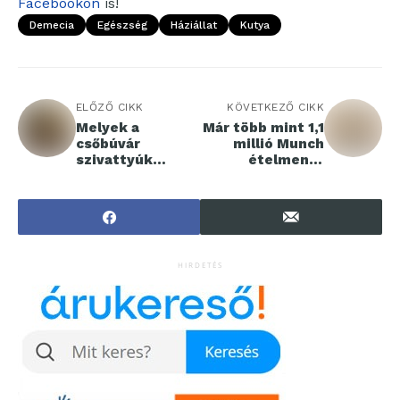
Facebookon
is!
Demecia
Egészség
Háziállat
Kutya
ELŐZŐ CIKK
KÖVETKEZŐ CIKK
Melyek a
Már több mint 1,1
csőbúvár
millió Munch
szivattyúk
ételmentő
típusai és
csomag talált
felhasználási
gazdára a SPAR-
lehetőségei?
üzletekben
HIRDETÉS