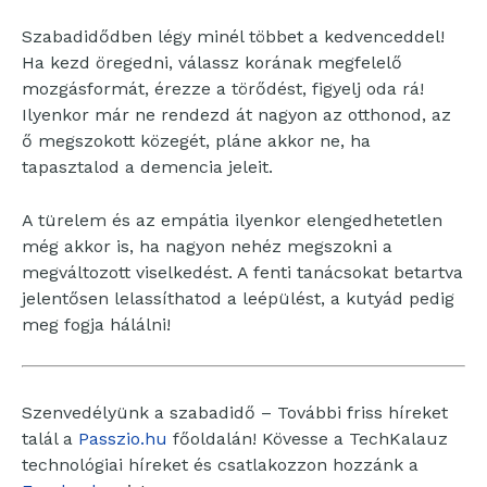
Szabadidődben légy minél többet a kedvenceddel!
Ha kezd öregedni, válassz korának megfelelő
mozgásformát, érezze a törődést, figyelj oda rá!
Ilyenkor már ne rendezd át nagyon az otthonod, az
ő megszokott közegét, pláne akkor ne, ha
tapasztalod a demencia jeleit.
A türelem és az empátia ilyenkor elengedhetetlen
még akkor is, ha nagyon nehéz megszokni a
megváltozott viselkedést. A fenti tanácsokat betartva
jelentősen lelassíthatod a leépülést, a kutyád pedig
meg fogja hálálni!
Szenvedélyünk a szabadidő – További friss híreket
talál a
Passzio.hu
főoldalán! Kövesse a TechKalauz
technológiai híreket és csatlakozzon hozzánk a