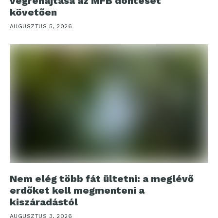
végrehajtása az MFB döntését
követően
AUGUSZTUS 5, 2026
Nem elég több fát ültetni: a meglévő
erdőket kell megmenteni a
kiszáradástól
AUGUSZTUS 3, 2026