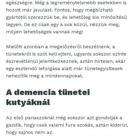
egészségre. Még a legreménytelenebb esetekben is
hozott már javulást. Fontos, hogy megbízható
gyártótól szerezzük be, és lehetőleg bio minősítésű
legyen. De ez csak egy a sok közül, nézzük meg,
milyen lehetőségek vannak még!
Mielőtt azonban a megelőzésről beszélnénk, a
tünetekről is szót kell ejteni, ugyanis sokszor szinte
észrevétlenül jelentkezkeznek, aztán hirtelen, akár
egy esztendő leforgása alatt már tünetegyüttesek
nehezítik meg a mindennapokat.
A demencia tünetei
kutyáknál
Az első panaszoknál még sokszor azt gondolják a
gazdik, hogy csak valami fura szokás, aztán kiderül,
hogy sajnos nem az.