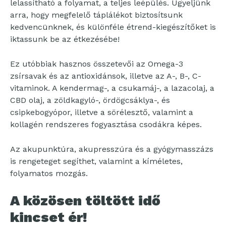
lelassítható a folyamat, a teljes leépülés. Ügyeljünk
arra, hogy megfelelő táplálékot biztosítsunk
kedvencünknek, és különféle étrend-kiegészítőket is
iktassunk be az étkezésébe!
Ez utóbbiak hasznos összetevői az Omega-3
zsírsavak és az antioxidánsok, illetve az A-, B-, C-
vitaminok. A kendermag-, a csukamáj-, a lazacolaj, a
CBD olaj, a zöldkagyló-, ördögcsáklya-, és
csipkebogyópor, illetve a sörélesztő, valamint a
kollagén rendszeres fogyasztása csodákra képes.
Az akupunktúra, akupresszúra és a gyógymasszázs
is rengeteget segíthet, valamint a kíméletes,
folyamatos mozgás.
A közösen töltött idő
kincset ér!