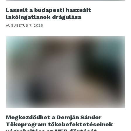
Lassult a budapesti használt
lakóingatlanok drágulása
AUGUSZTUS 7, 2026
Megkezdődhet a Demján Sándor
Tőkeprogram tőkebefektetéseinek