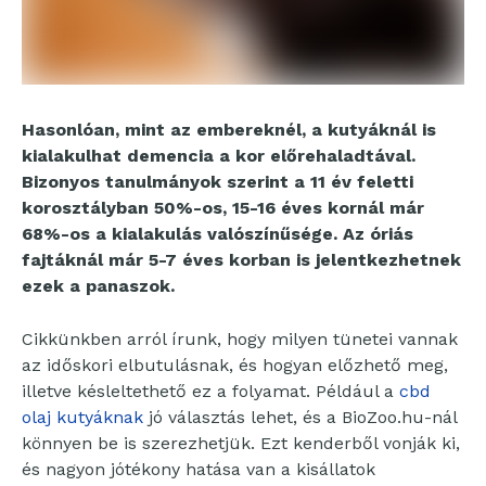
Hasonlóan, mint az embereknél, a kutyáknál is
kialakulhat demencia a kor előrehaladtával.
Bizonyos tanulmányok szerint a 11 év feletti
korosztályban 50%-os, 15-16 éves kornál már
68%-os a kialakulás valószínűsége. Az óriás
fajtáknál már 5-7 éves korban is jelentkezhetnek
ezek a panaszok.
Cikkünkben arról írunk, hogy milyen tünetei vannak
az időskori elbutulásnak, és hogyan előzhető meg,
illetve késleltethető ez a folyamat. Például a
cbd
olaj kutyáknak
jó választás lehet, és a BioZoo.hu-nál
könnyen be is szerezhetjük. Ezt kenderből vonják ki,
és nagyon jótékony hatása van a kisállatok