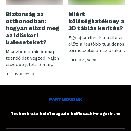
Biztonság az
Miért
otthonodban:
költséghatékony a
hogyan előzd meg
3D táblás kerítés?
az időskori
Egy új kerítés kialakítása
baleseteket?
előtt a legtöbb tulajdonos
természetesen az árakat
Miközben a mindennapi
kezdi...
teendőidet végzed, vajon
JÚLIUS 4, 2026
eszedbe jutott-e már,
hogy milyen sok...
JÚLIUS 6, 2026
PARTNEREINK
Technokrata.hu
IoTmagazin.hu
Muszaki-magazin.hu