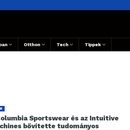
ban
Otthon
Tech
Tippek
H
Columbia Sportswear és az Intuitive
chines bővítette tudományos