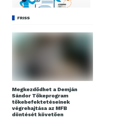
FRISS
Megkezdődhet a Demján
Sándor Tőkeprogram
tőkebefektetéseinek
végrehajtása az MFB
döntését követően