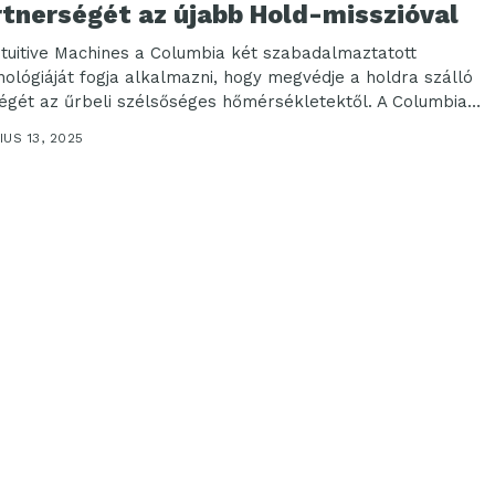
rtnerségét az újabb Hold-misszióval
ntuitive Machines a Columbia két szabadalmaztatott
nológiáját fogja alkalmazni, hogy megvédje a holdra szálló
égét az űrbeli szélsőséges hőmérsékletektől. A Columbia
tswear...
US 13, 2025