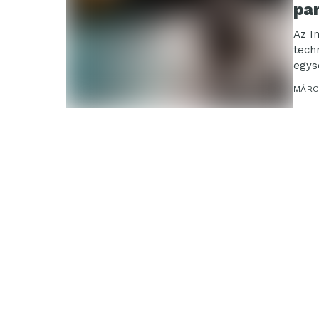
pa
Az I
tech
egys
Spor
MÁRCI