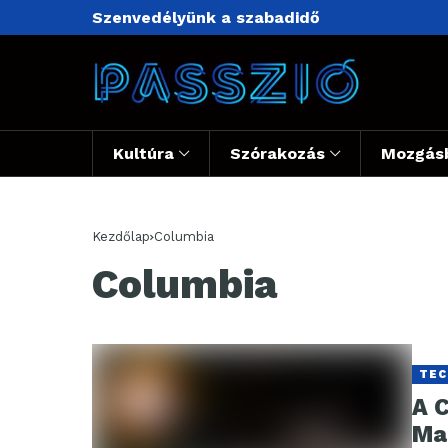
Szenvedélyünk a szabadidő
Kultúra
Szórakozás
Mozgás
Kezdőlap
Columbia
Columbia
TEC
A 
Ma