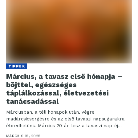
TIPPEK
Március, a tavasz első hónapja –
böjttel, egészséges
táplálkozással, életvezetési
tanácsadással
Márciusban, a téli hónapok után, végre
madárcsicsergésre és az első tavaszi napsugarakra
ébredhetünk. Március 20-án lesz a tavaszi nap-éj
egyenlőség, mely hivatalosan is...
MÁRCIUS 15, 2025