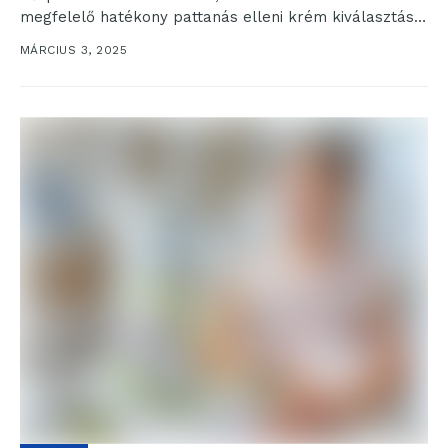
megfelelő hatékony pattanás elleni krém kiválasztása,
amely nemcsak a tüneteket enyhíti,...
MÁRCIUS 3, 2025