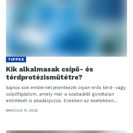
TIPPEK
Kik alkalmasak csípő- és
térdprotézisműtétre?
Sajnos sok embernél jelentkezik olyan erős térd- vagy
csípőfájdalom, amely már a szabadidő gondtalan
eltöltését is akadályozza. Ezekben az esetekben
mindenképpen utána kell...
MÁRCIUS 11, 2025