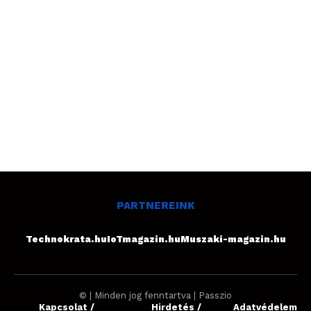
PARTNEREINK
Technokrata.hu
IoTmagazin.hu
Muszaki-magazin.hu
© | Minden jog fenntartva | Passzio
Kapcsolat /
Hirdetés /
Adatvédelem