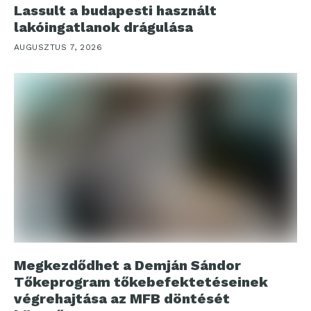
Lassult a budapesti használt
lakóingatlanok drágulása
AUGUSZTUS 7, 2026
Megkezdődhet a Demján Sándor
Tőkeprogram tőkebefektetéseinek
végrehajtása az MFB döntését