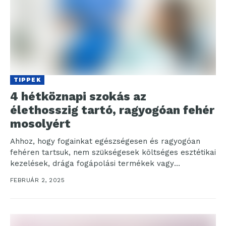
TIPPEK
4 hétköznapi szokás az
élethosszig tartó, ragyogóan fehér
mosolyért
Ahhoz, hogy fogainkat egészségesen és ragyogóan
fehéren tartsuk, nem szükségesek költséges esztétikai
kezelések, drága fogápolási termékek vagy
komplikált szájápolási rutin. Ezek helyett válasszuk...
FEBRUÁR 2, 2025