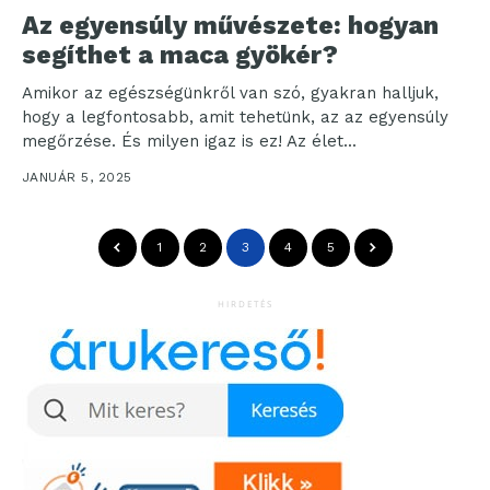
Az egyensúly művészete: hogyan
segíthet a maca gyökér?
Amikor az egészségünkről van szó, gyakran halljuk,
hogy a legfontosabb, amit tehetünk, az az egyensúly
megőrzése. És milyen igaz is ez! Az élet...
JANUÁR 5, 2025
1
2
3
4
5
HIRDETÉS