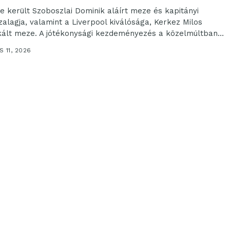
tre került Szoboszlai Dominik aláírt meze és kapitányi
zalagja, valamint a Liverpool kiválósága, Kerkez Milos
kált meze. A jótékonysági kezdeményezés a közelmúltban
.
 11, 2026