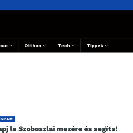
ban
Otthon
Tech
Tippek
OGRAM
pj le Szoboszlai mezére és segíts!