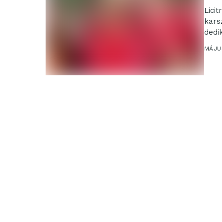
Lici
kars
dedi
egy..
MÁJUS