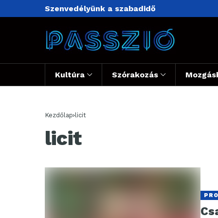
Szenvedélyünk a szabadidő
Kultúra
Szórakozás
Mozgás
Kezdőlap
licit
licit
PR
Csa