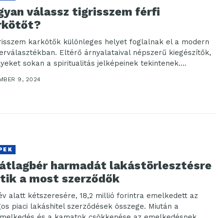
yan válassz tigrisszem férfi
rkötőt?
grisszem karkötők különleges helyet foglalnak el a modern
erválasztékban. Eltérő árnyalataival népszerű kiegészítők,
yeket sokan a spiritualitás jelképeinek tekintenek.
sztáskor nemcsak az...
MBER 9, 2024
PEK
 átlagbér harmadát lakástörlesztésre
ltik a most szerződők
év alatt kétszeresére, 18,2 millió forintra emelkedett az
gos piaci lakáshitel szerződések összege. Miután a
melkedés és a kamatok csökkenése az emelkedésnek...