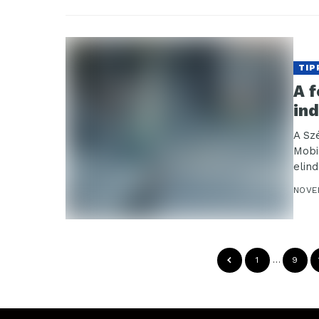
TIP
A 
in
A Sz
Mobi
elin
a gy
NOVE
1
…
9