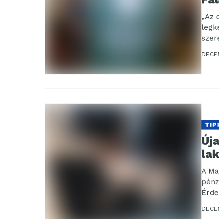
„Az 
legk
szer
DECE
TIP
Úja
la
A Ma
pénz
Érde
DECE