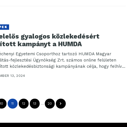
PEK
felelős gyalogos közlekedésért
dított kampányt a HUMDA
échenyi Egyetemi Csoporthoz tartozó HUMDA Magyar
litás-fejlesztési Ügynökség Zrt. számos online felületen
dított közlekedésbiztonsági kampányának célja, hogy felhívja
alogosok figyelmét a...
MBER 13, 2024
10
11
12
13
…
20