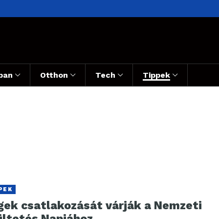
ban
Otthon
Tech
Tippek
PEK
gek csatlakozását várják a Nemzeti
ültetés Napjához