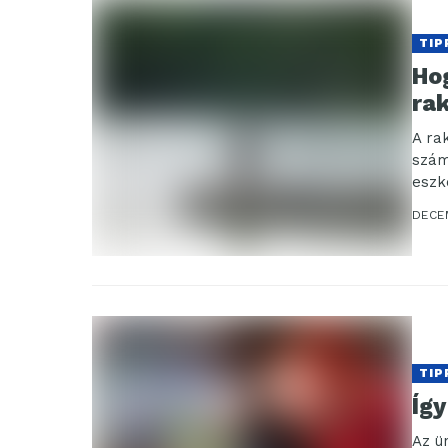
TIP
Ho
ra
A ra
szám
eszk
DECE
TIP
Így
Az ü