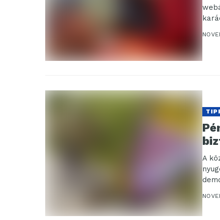
webá
kará
menn
NOVE
TIP
Pén
bi
A kö
nyug
demo
NOVE