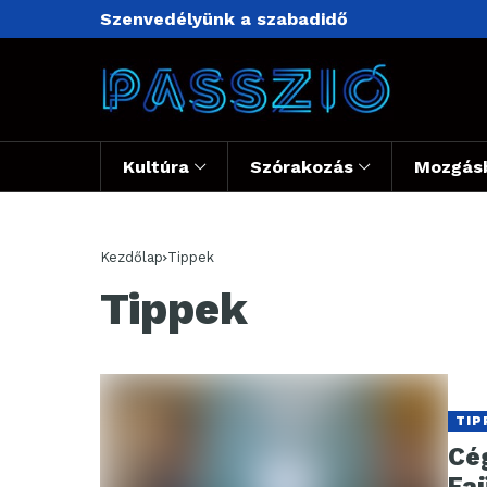
Szenvedélyünk a szabadidő
Kultúra
Szórakozás
Mozgás
Kezdőlap
Tippek
Tippek
TIP
Cé
Fa