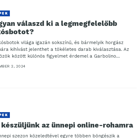
PEK
gyan válaszd ki a legmegfelelőbb
kósbotot?
kósbotok világa igazán sokszínű, és bármelyik horgász
ára kihívást jelenthet a tökéletes darab kiválasztása. Az
özök között különös figyelmet érdemel a Garbolino...
MBER 2, 2024
PEK
 készüljünk az ünnepi online-rohamra
nnepi szezon közeledtével egyre többen böngészik a