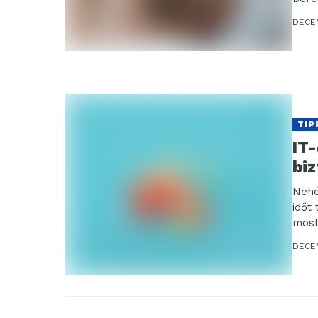
DECE
TIP
IT
biz
Nehé
időt
most
DECE