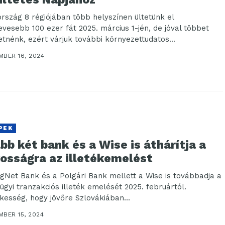
ország 8 régiójában több helyszínen ültetünk el
evesebb 100 ezer fát 2025. március 1-jén, de jóval többet
etnénk, ezért várjuk további környezettudatos...
MBER 16, 2024
PEK
bb két bank és a Wise is áthárítja a
kosságra az illetékemelést
gNet Bank és a Polgári Bank mellett a Wise is továbbadja a
ügyi tranzakciós illeték emelését 2025. februártól.
kesség, hogy jövőre Szlovákiában...
MBER 15, 2024