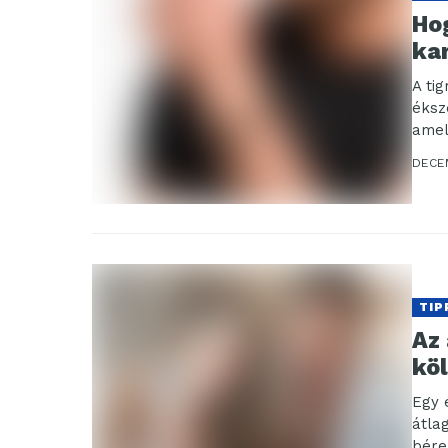
Hog
ka
A ti
éksz
amel
Vála
DECE
TIP
Az
kö
Egy 
átla
bére