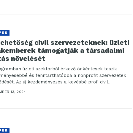
PEK
lehetőség civil szervezeteknek: üzleti
akemberek támogatják a társadalmi
tás növelését
ogramban üzleti szektorból érkező önkéntesek teszik
ményesebbé és fenntarthatóbbá a nonprofit szervezetek
dését. Az új kezdeményezés a kevésbé profi civil
ezeteket is...
MBER 13, 2024
PEK