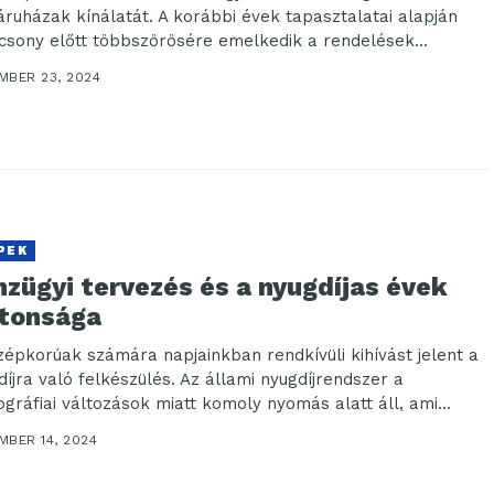
ruházak kínálatát. A korábbi évek tapasztalatai alapján
csony előtt többszörösére emelkedik a rendelések
yisége, különösen...
MBER 23, 2024
PEK
zügyi tervezés és a nyugdíjas évek
ztonsága
zépkorúak számára napjainkban rendkívüli kihívást jelent a
díjra való felkészülés. Az állami nyugdíjrendszer a
gráfiai változások miatt komoly nyomás alatt áll, ami...
MBER 14, 2024