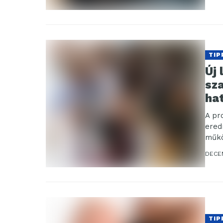
TIP
Új 
sz
ha
A pr
ered
műkö
szerv
DECE
TIP