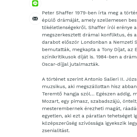
Peter Shaffer 1979-ben írta meg a történ
épülő drámáját, amely szellemesen beszél
tökéletlenségekről. Shaffer írói erénye 
megszerkesztett drámai konfliktus, és 
darabot először Londonban a Nemzeti S
bemutatták, megkapta a Tony Díjat, az 
színikritikusok díját is. 1984-ben a drá
Oscar-díjjal jutalmazták.
A történet szerint Antonio Salieri II. J
muzsikus, aki megszállottan hisz abban,
Teremtő hangja szól… Egészen addig, 
Mozart, egy pimasz, szabadszájú, öntelt, 
mesterembernek érezheti magát, ráadásu
egyetlen, aki ezt a páratlan tehetséget i
középszerűség szívóssága igyekszik leg
zsenialitást.