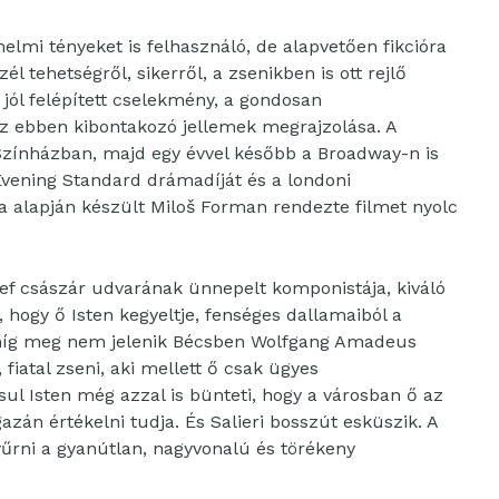
elmi tényeket is felhasználó, de alapvetően fikcióra
 tehetségről, sikerről, a zsenikben is ott rejlő
a jól felépített cselekmény, a gondosan
az ebben kibontakozó jellemek megrajzolása. A
zínházban, majd egy évvel később a Broadway-n is
Evening Standard drámadíját és a londoni
ma alapján készült Miloš Forman rendezte filmet nyolc
ózsef császár udvarának ünnepelt komponistája, kiváló
 hogy ő Isten kegyeltje, fenséges dallamaiból a
míg meg nem jelenik Bécsben Wolfgang Amadeus
fiatal zseni, aki mellett ő csak ügyes
l Isten még azzal is bünteti, hogy a városban ő az
gazán értékelni tudja. És Salieri bosszút esküszik. A
yűrni a gyanútlan, nagyvonalú és törékeny