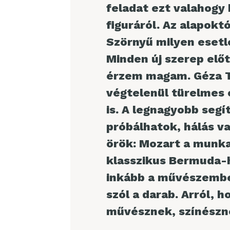
feladat ezt valahogy
figuráról. Az alapoktó
Szörnyű milyen esetl
Minden új szerep elő
érzem magam. Géza T
végtelenül türelmes 
is. A legnagyobb segí
próbálhatok, hálás va
örök: Mozart a munka
klasszikus Bermuda-
inkább a művészember
szól a darab. Arról, 
művésznek, színészne