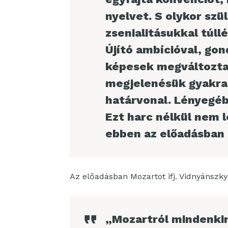
nyelvet. S olykor szü
zsenialitásukkal túll
Újító ambícióval, gon
képesek megváltoztat
megjelenésük gyakran
határvonal. Lényegéb
Ezt harc nélkül nem 
ebben az előadásban i
Az előadásban Mozartot ifj. Vidnyánszky A
„Mozartról mindenkin