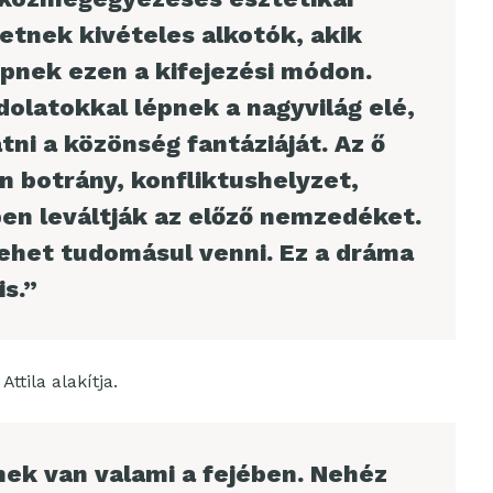
letnek kivételes alkotók, akik
épnek ezen a kifejezési módon.
dolatokkal lépnek a nagyvilág elé,
ni a közönség fantáziáját. Az ő
 botrány, konfliktushelyzet,
en leváltják az előző nemzedéket.
lehet tudomásul venni. Ez a dráma
s.”
ttila alakítja.
ek van valami a fejében. Nehéz