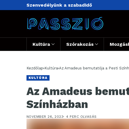
Szenvedélyünk a szabadidő
Kultúra
Szórakozás
Mozgás
Kezdőlap
Kultúra
Az Amadeus bemutatója a Pesti Szín
KULTÚRA
Az Amadeus bemuta
Színházban
NOVEMBER 26, 2023
4 PERC OLVASÁS