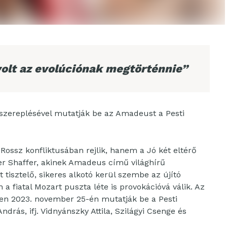
olt az evolúciónak megtörténnie”
főszereplésével mutatják be az Amadeust a Pesti
Rossz konfliktusában rejlik, hanem a Jó két eltérő
er Shaffer, akinek Amadeus című világhírű
isztelő, sikeres alkotó kerül szembe az újító
 a fiatal Mozart puszta léte is provokációvá válik. Az
n 2023. november 25-én mutatják be a Pesti
rás, ifj. Vidnyánszky Attila, Szilágyi Csenge és