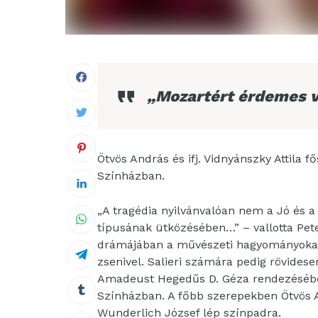
„Mozartért érdemes v
Ötvös András és ifj. Vidnyánszky Attila 
Színházban.
„A tragédia nyilvánvalóan nem a Jó és a 
típusának ütközésében…” – vallotta Pet
drámájában a művészeti hagyományokat t
zsenivel. Salieri számára pedig rövidesen
Amadeust Hegedűs D. Géza rendezésébe
Színházban. A főbb szerepekben Ötvös And
Wunderlich József lép színpadra.