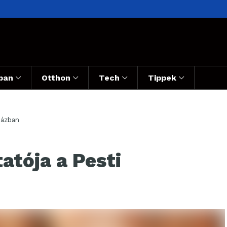
ban
Otthon
Tech
Tippek
házban
tója a Pesti