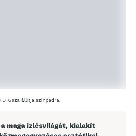
D. Géza állítja színpadra.
a maga ízlésvilágát, kialakít
 közmegegyezéses esztétikai