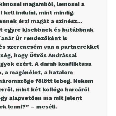
 kimosni magamból, lemosni a
l kell indulni, mint mindig.
ennek érzi magát a színész…
tt egyre kisebbnek és butábbnak
anár Úr rendezőként is
és szerencsém van a partnerekkel
tség, hogy Ötvös Andrással
gyok ezért. A darab konfliktusa
, a magánélet, a hatalom
háromszöge fölött lebeg. Nekem
ről, mint két kolléga harcáról
hogy alapvetően ma mit jelent
k lenni?” – meséli.