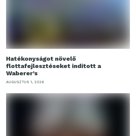
Hatékonyságot növelő
flottafejlesztéseket indított a
Waberer’s
AUGUSZTUS 1, 2026