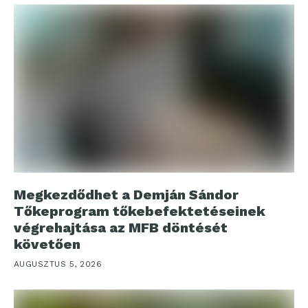
Megkezdődhet a Demján Sándor
Tőkeprogram tőkebefektetéseinek
végrehajtása az MFB döntését
követően
AUGUSZTUS 5, 2026