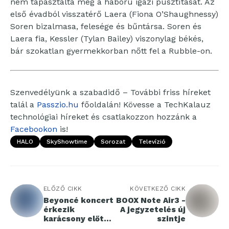
nem tapasztalta meg a háború igazi pusztítását. Az
első évadból visszatérő Laera (Fiona O’Shaughnessy)
Soren bizalmasa, felesége és bűntársa. Soren és
Laera fia, Kessler (Tylan Bailey) viszonylag békés,
bár szokatlan gyermekkorban nőtt fel a Rubble-on.
Szenvedélyünk a szabadidő – További friss híreket
talál a
Passzio.hu
főoldalán! Kövesse a TechKalauz
technológiai híreket és csatlakozzon hozzánk a
Facebookon
is!
HALO
SkyShowtime
Sorozat
Televízió
ELŐZŐ CIKK
KÖVETKEZŐ CIKK
Beyoncé koncert
BOOX Note Air3 -
érkezik
A jegyzetelés új
karácsony előtt
szintje
pár nappal a