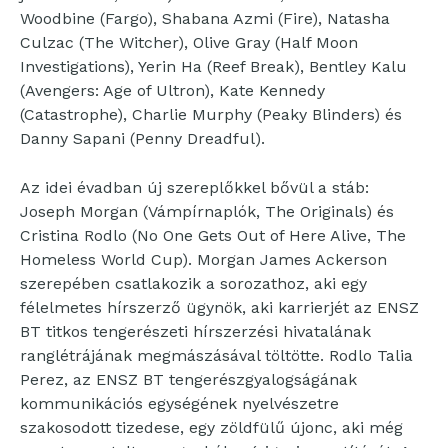
Woodbine (Fargo), Shabana Azmi (Fire), Natasha
Culzac (The Witcher), Olive Gray (Half Moon
Investigations), Yerin Ha (Reef Break), Bentley Kalu
(Avengers: Age of Ultron), Kate Kennedy
(Catastrophe), Charlie Murphy (Peaky Blinders) és
Danny Sapani (Penny Dreadful).
Az idei évadban új szereplőkkel bővül a stáb:
Joseph Morgan (Vámpírnaplók, The Originals) és
Cristina Rodlo (No One Gets Out of Here Alive, The
Homeless World Cup). Morgan James Ackerson
szerepében csatlakozik a sorozathoz, aki egy
félelmetes hírszerző ügynök, aki karrierjét az ENSZ
BT titkos tengerészeti hírszerzési hivatalának
ranglétrájának megmászásával töltötte. Rodlo Talia
Perez, az ENSZ BT tengerészgyalogságának
kommunikációs egységének nyelvészetre
szakosodott tizedese, egy zöldfülű újonc, aki még