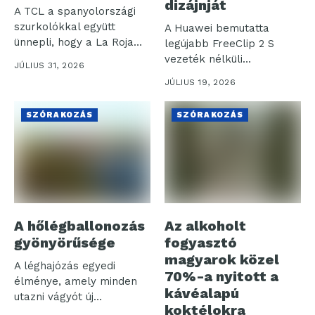
dizájnját
A TCL a spanyolországi
szurkolókkal együtt
A Huawei bemutatta
ünnepli, hogy a La Roja
legújabb FreeClip 2 S
(spanyol...
vezeték nélküli
JÚLIUS 31, 2026
fülhallgatóját, amely a...
JÚLIUS 19, 2026
SZÓRAKOZÁS
SZÓRAKOZÁS
A hőlégballonozás
Az alkoholt
gyönyörűsége
fogyasztó
magyarok közel
A léghajózás egyedi
70%-a nyitott a
élménye, amely minden
kávéalapú
utazni vágyót új
koktélokra
tapasztalatokkal