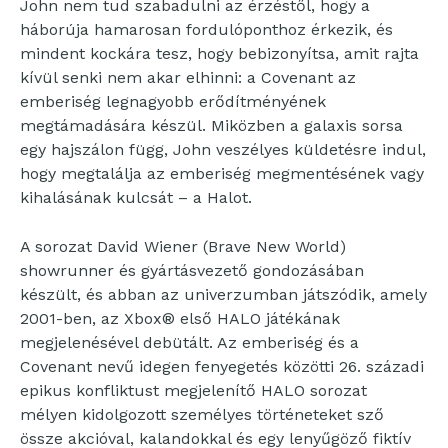
John nem tud szabadulni az érzéstől, hogy a
háborúja hamarosan fordulóponthoz érkezik, és
mindent kockára tesz, hogy bebizonyítsa, amit rajta
kívül senki nem akar elhinni: a Covenant az
emberiség legnagyobb erődítményének
megtámadására készül. Miközben a galaxis sorsa
egy hajszálon függ, John veszélyes küldetésre indul,
hogy megtalálja az emberiség megmentésének vagy
kihalásának kulcsát – a Halot.
A sorozat David Wiener (Brave New World)
showrunner és gyártásvezető gondozásában
készült, és abban az univerzumban játszódik, amely
2001-ben, az Xbox® első HALO játékának
megjelenésével debütált. Az emberiség és a
Covenant nevű idegen fenyegetés közötti 26. századi
epikus konfliktust megjelenítő HALO sorozat
mélyen kidolgozott személyes történeteket sző
össze akcióval, kalandokkal és egy lenyűgöző fiktív