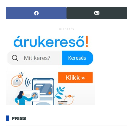
hazai mozikba!
HIRDETÉS
FRISS