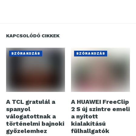
KAPCSOLÓDÓ CIKKEK
SZÓRAKOZÁS
SZÓRAKOZÁS
A TCL gratulál a
A HUAWEI FreeClip
spanyol
2 S új szintre emeli
válogatottnak a
a nyitott
történelmi bajnoki
kialakítású
győzelemhez
fülhallgatók