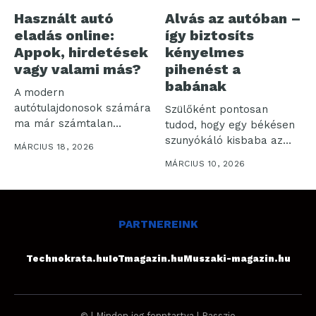
Használt autó
Alvás az autóban –
eladás online:
így biztosíts
Appok, hirdetések
kényelmes
vagy valami más?
pihenést a
babának
A modern
autótulajdonosok számára
Szülőként pontosan
ma már számtalan
tudod, hogy egy békésen
digitális platform áll
szunyókáló kisbaba az
MÁRCIUS 18, 2026
rendelkezésre, ha...
autóban a nyugodt...
MÁRCIUS 10, 2026
PARTNEREINK
Technokrata.hu
IoTmagazin.hu
Muszaki-magazin.hu
© | Minden jog fenntartva | Passzio