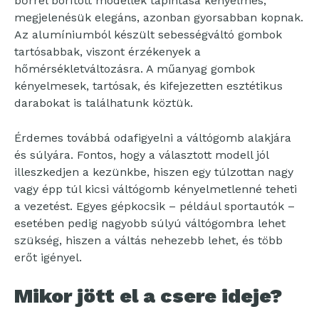
bőrrel borított modellek tapintása kényelmes,
megjelenésük elegáns, azonban gyorsabban kopnak.
Az alumíniumból készült sebességváltó gombok
tartósabbak, viszont érzékenyek a
hőmérsékletváltozásra. A műanyag gombok
kényelmesek, tartósak, és kifejezetten esztétikus
darabokat is találhatunk köztük.
Érdemes továbbá odafigyelni a váltógomb alakjára
és súlyára. Fontos, hogy a választott modell jól
illeszkedjen a kezünkbe, hiszen egy túlzottan nagy
vagy épp túl kicsi váltógomb kényelmetlenné teheti
a vezetést. Egyes gépkocsik – például sportautók –
esetében pedig nagyobb súlyú váltógombra lehet
szükség, hiszen a váltás nehezebb lehet, és több
erőt igényel.
Mikor jött el a csere ideje?