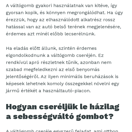
A váltógomb gyakori használatnak van kitéve, így
gyorsan kopik, és könnyen megrongálódhat. Ha úgy
érezzük, hogy az elhasználódott alkatrész rossz
hatással van az autó belső terének megjelenésére,
érdemes azt minél előbb lecserélnünk.
Ha eladás előtt állunk, szintén érdemes
elgondolkodnunk a váltógomb cseréjén. Ez
rendkívül apró részletnek tűnik, azonban nem
szabad megfeledkezni az első benyomás
jelentőségéről. Az ilyen minimális beruházások is
képesek lehetnek komoly összegekkel növelni egy
jármű értékét a használtautó-piacon.
Hogyan cseréljük le házilag
a sebességváltó gombot?
A váltógomb cseréje egyszerű feladat, ami otthon,