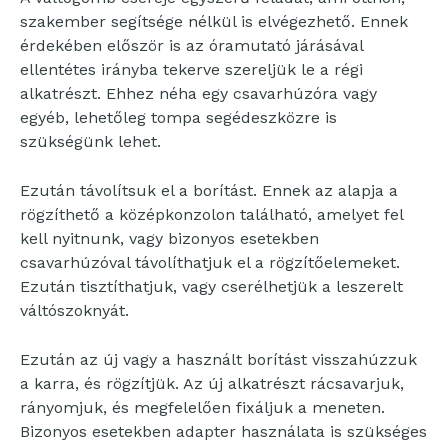
szakember segítsége nélkül is elvégezhető. Ennek
érdekében először is az óramutató járásával
ellentétes irányba tekerve szereljük le a régi
alkatrészt. Ehhez néha egy csavarhúzóra vagy
egyéb, lehetőleg tompa segédeszközre is
szükségünk lehet.
Ezután távolítsuk el a borítást. Ennek az alapja a
rögzíthető a középkonzolon található, amelyet fel
kell nyitnunk, vagy bizonyos esetekben
csavarhúzóval távolíthatjuk el a rögzítőelemeket.
Ezután tisztíthatjuk, vagy cserélhetjük a leszerelt
váltószoknyát.
Ezután az új vagy a használt borítást visszahúzzuk
a karra, és rögzítjük. Az új alkatrészt rácsavarjuk,
rányomjuk, és megfelelően fixáljuk a meneten.
Bizonyos esetekben adapter használata is szükséges