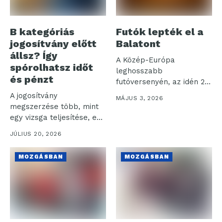
B kategóriás
Futók lepték el a
jogosítvány előtt
Balatont
állsz? Így
A Közép-Európa
spórolhatsz időt
leghosszabb
és pénzt
futóversenyén, az idén 20.
alkalommal
A jogosítvány
MÁJUS 3, 2026
megrendezett NN
megszerzése több, mint
Ultrabalatonon több...
egy vizsga teljesítése, ez
hosszú távú befektetés...
JÚLIUS 20, 2026
MOZGÁSBAN
MOZGÁSBAN