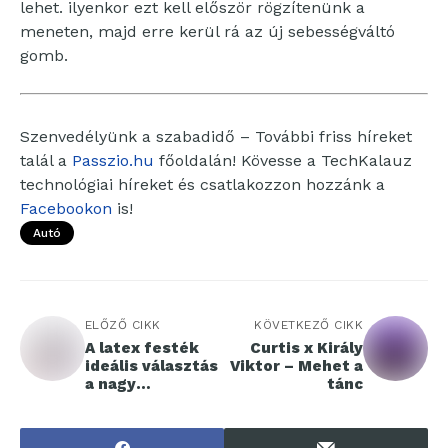
lehet. ilyenkor ezt kell először rögzítenünk a
meneten, majd erre kerül rá az új sebességváltó
gomb.
Szenvedélyünk a szabadidő – További friss híreket
talál a
Passzio.hu
főoldalán! Kövesse a TechKalauz
technológiai híreket és csatlakozzon hozzánk a
Facebookon
is!
Autó
ELŐZŐ CIKK
KÖVETKEZŐ CIKK
A latex festék
Curtis x Király
ideális választás
Viktor – Mehet a
a nagy
tánc
igénybevételnek
kitett falakra