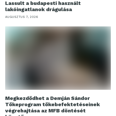
Lassult a budapesti használt
lakóingatlanok drágulása
AUGUSZTUS 7, 2026
Megkezdődhet a Demján Sándor
Tőkeprogram tőkebefektetéseinek
végrehajtása az MFB döntését