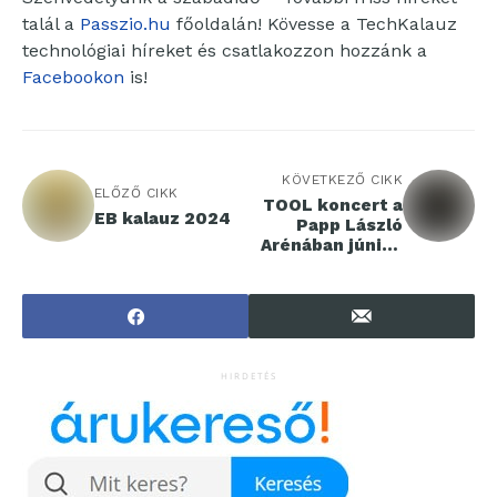
talál a
Passzio.hu
főoldalán! Kövesse a TechKalauz
technológiai híreket és csatlakozzon hozzánk a
Facebookon
is!
KÖVETKEZŐ CIKK
ELŐZŐ CIKK
TOOL koncert a
EB kalauz 2024
Papp László
Arénában június
13-án!
HIRDETÉS