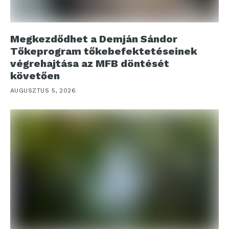
Megkezdődhet a Demján Sándor
Tőkeprogram tőkebefektetéseinek
végrehajtása az MFB döntését
követően
AUGUSZTUS 5, 2026