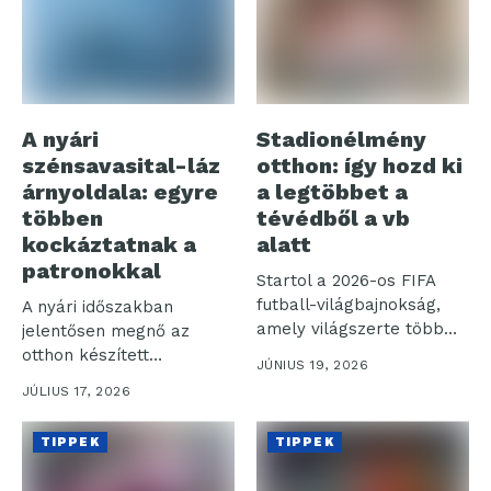
A nyári
Stadionélmény
szénsavasital-láz
otthon: így hozd ki
árnyoldala: egyre
a legtöbbet a
többen
tévédből a vb
kockáztatnak a
alatt
patronokkal
Startol a 2026-os FIFA
futball-világbajnokság,
A nyári időszakban
amely világszerte több
jelentősen megnő az
milliárd nézőt vonz a...
otthon készített
JÚNIUS 19, 2026
szénsavas italok iránti
JÚLIUS 17, 2026
igény,...
TIPPEK
TIPPEK