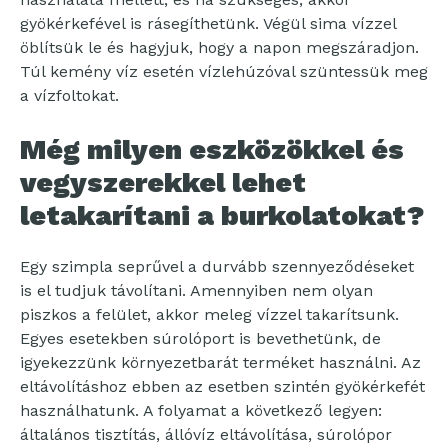
gyökérkefével is rásegíthetünk. Végül sima vízzel
öblítsük le és hagyjuk, hogy a napon megszáradjon.
Túl kemény víz esetén vízlehúzóval szüntessük meg
a vízfoltokat.
Még milyen eszközökkel és
vegyszerekkel lehet
letakarítani a burkolatokat?
Egy szimpla seprűvel a durvább szennyeződéseket
is el tudjuk távolítani. Amennyiben nem olyan
piszkos a felület, akkor meleg vízzel takarítsunk.
Egyes esetekben súrolóport is bevethetünk, de
igyekezzünk környezetbarát terméket használni. Az
eltávolításhoz ebben az esetben szintén gyökérkefét
használhatunk. A folyamat a következő legyen:
általános tisztítás, állóvíz eltávolítása, súrolópor