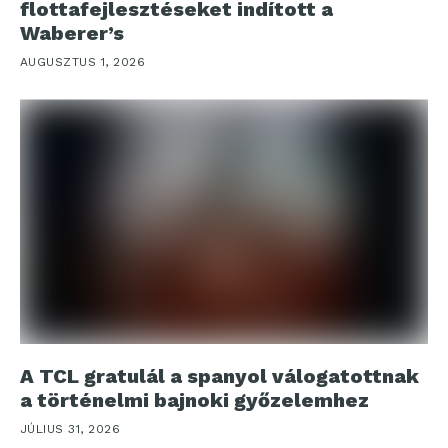
flottafejlesztéseket indított a
Waberer’s
AUGUSZTUS 1, 2026
A TCL gratulál a spanyol válogatottnak
a történelmi bajnoki győzelemhez
JÚLIUS 31, 2026