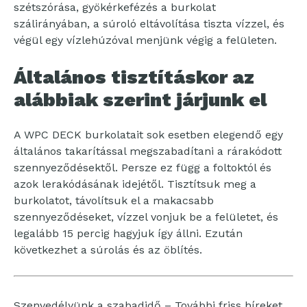
szétszórása, gyökérkefézés a burkolat
szálirányában, a súroló eltávolítása tiszta vízzel, és
végül egy vízlehúzóval menjünk végig a felületen.
Általános tisztításkor az
alábbiak szerint járjunk el
A WPC DECK burkolatait sok esetben elegendő egy
általános takarítással megszabadítani a rárakódott
szennyeződésektől. Persze ez függ a foltoktól és
azok lerakódásának idejétől. Tisztítsuk meg a
burkolatot, távolítsuk el a makacsabb
szennyeződéseket, vízzel vonjuk be a felületet, és
legalább 15 percig hagyjuk így állni. Ezután
következhet a súrolás és az öblítés.
Szenvedélyünk a szabadidő – További friss híreket