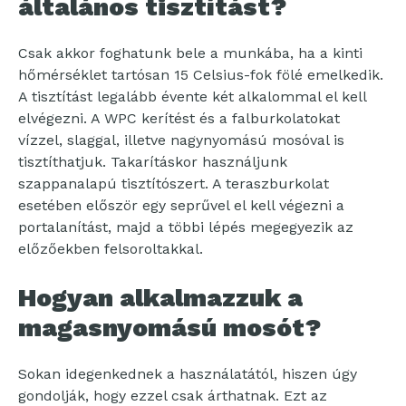
általános tisztítást?
Csak akkor foghatunk bele a munkába, ha a kinti
hőmérséklet tartósan 15 Celsius-fok fölé emelkedik.
A tisztítást legalább évente két alkalommal el kell
elvégezni. A WPC kerítést és a falburkolatokat
vízzel, slaggal, illetve nagynyomású mosóval is
tisztíthatjuk. Takarításkor használjunk
szappanalapú tisztítószert. A teraszburkolat
esetében először egy seprűvel el kell végezni a
portalanítást, majd a többi lépés megegyezik az
előzőekben felsoroltakkal.
Hogyan alkalmazzuk a
magasnyomású mosót?
Sokan idegenkednek a használatától, hiszen úgy
gondolják, hogy ezzel csak árthatnak. Ezt az