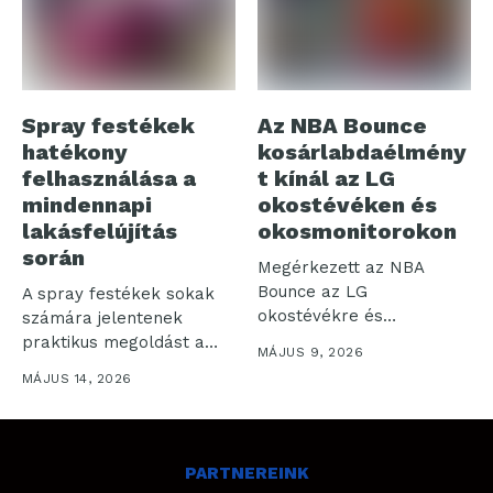
Spray festékek
Az NBA Bounce
hatékony
kosárlabdaélmény
felhasználása a
t kínál az LG
mindennapi
okostévéken és
lakásfelújítás
okosmonitorokon
során
Megérkezett az NBA
Bounce az LG
A spray festékek sokak
okostévékre és
számára jelentenek
okosmonitorokra: az LG
praktikus megoldást a
MÁJUS 9, 2026
Electronics...
lakásfelújítás során. Bár...
MÁJUS 14, 2026
PARTNEREINK