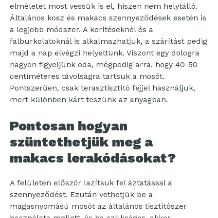
elméletet most vessük is el, hiszen nem helytálló.
Általános kosz és makacs szennyeződések esetén is
a legjobb módszer. A kerítéseknél és a
falburkolatoknál is alkalmazhatjuk, a szárítást pedig
majd a nap elvégzi helyettünk. Viszont egy dologra
nagyon figyeljünk oda, mégpedig arra, hogy 40-50
centiméteres távolságra tartsuk a mosót.
Pontszerűen, csak terasztisztító fejjel használjuk,
mert különben kárt teszünk az anyagban.
Pontosan hogyan
szüntethetjük meg a
makacs lerakódásokat?
A felületen először lazítsuk fel áztatással a
szennyeződést. Ezután vethetjük be a
magasnyomású mosót az általános tisztítószer
használata mellett, és ha szükséges, akkor