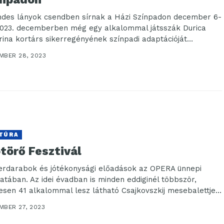
ndes lányok csendben sírnak a Házi Színpadon december 6-
2023. decemberben még egy alkalommal játsszák Durica
rina kortárs sikerregényének színpadi adaptációját
lay...
MBER 28, 2023
TÚRA
törő Fesztivál
erdarabok és jótékonysági előadások az OPERA ünnepi
latában. Az idei évadban is minden eddiginél többször,
esen 41 alkalommal lesz látható Csajkovszkij mesebalettje
...
MBER 27, 2023