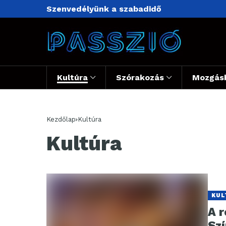
Szenvedélyünk a szabadidő
Kultúra
Szórakozás
Mozgás
Kezdőlap
Kultúra
Kultúra
KUL
A r
Sz