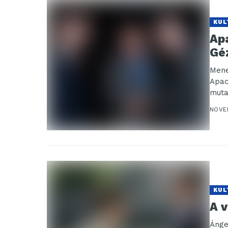
KUL
Ap
Gé
Mene
Apac
muta
NOVE
KUL
A 
Ánge