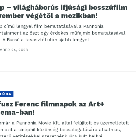
ip – világháborús ifjúsági bosszúfilm
vember végétől a mozikban!
lip című lengyel film bemutatásával a Pannónia
rtainment az őszt egy érdekes műfajmix bemutatásával
. A Búcsú a tavasztól után újabb lengyel...
MBER 24, 2023
TÚRA
fusz Ferenc filmnapok az Art+
nema-ban!
mmár a Pannónia Movie Kft. által felújított és üzemeltetett
 mozit a cinéphil közönség becsalogatására alkalmas,
szerű vetítésekkel szeretnénk újra kult hellyé...