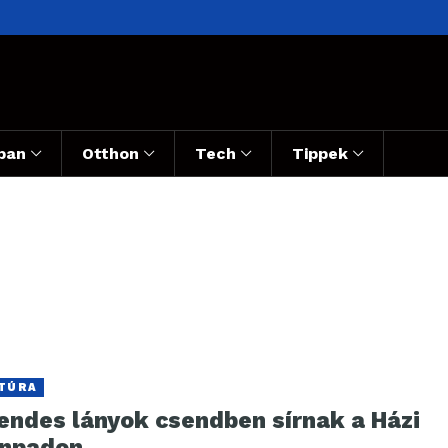
ban
Otthon
Tech
Tippek
TÚRA
endes lányok csendben sírnak a Házi
ínpadon