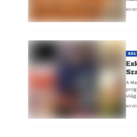
NOVE
KUL
Exk
Sz
A Ma
prog
vilá
NOVE