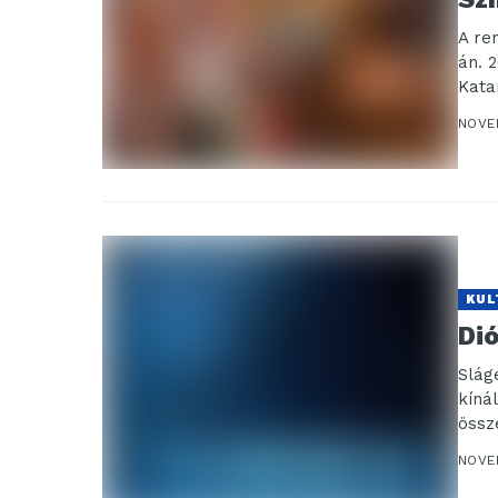
A re
án. 
Kata
Paczo
NOVE
KUL
Dió
Slág
kíná
össz
2023.
NOVE