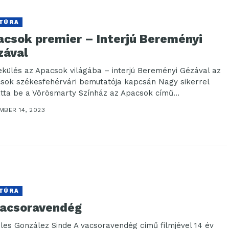
TÚRA
acsok premier – Interjú Bereményi
zával
külés az Apacsok világába – interjú Bereményi Gézával az
sok székesfehérvári bemutatója kapcsán Nagy sikerrel
tta be a Vörösmarty Színház az Apacsok című...
MBER 14, 2023
TÚRA
vacsoravendég
les González Sinde A vacsoravendég című filmjével 14 év