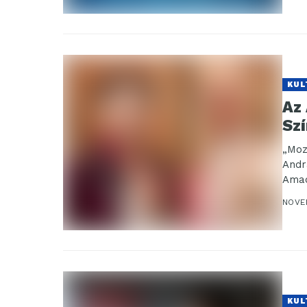
KUL
Az
Sz
„Moz
Andr
Amad
NOVE
KUL