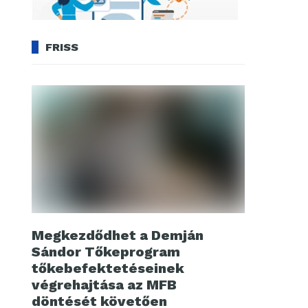
FRISS
Megkezdődhet a Demján
Sándor Tőkeprogram
tőkebefektetéseinek
végrehajtása az MFB
döntését követően