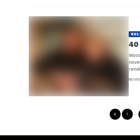
KUL
40 
Wood
nove
rend
NOVE
1
…