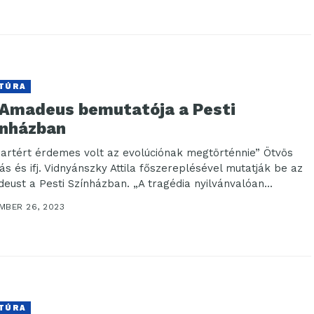
TÚRA
 Amadeus bemutatója a Pesti
ínházban
artért érdemes volt az evolúciónak megtörténnie” Ötvös
ás és ifj. Vidnyánszky Attila főszereplésével mutatják be az
eust a Pesti Színházban. „A tragédia nyilvánvalóan...
MBER 26, 2023
TÚRA