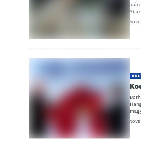
után
Ybar
NOVE
KUL
Ko
Borh
Hang
magy
NOVE