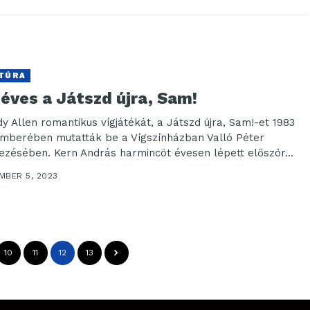
TÚRA
éves a Játszd újra, Sam!
y Allen romantikus vígjátékát, a Játszd újra, Sam!-et 1983
mberében mutatták be a Vígszínházban Valló Péter
ezésében. Kern András harmincöt évesen lépett először...
MBER 5, 2023
10
11
12
13