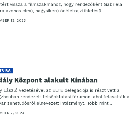
 tért vissza a filmszakmához, hogy rendezőként Gabriela
ra azonos című, nagysikerű önéletrajzi ihletésű...
MBER 13, 2023
TÚRA
dály Központ alakult Kínában
y László vezetésével az ELTE delegációja is részt vett a
zhouban rendezett felsőoktatási fórumon, ahol felavatták a
ar zenetudósról elnevezett intézményt. Több mint...
MBER 7, 2023