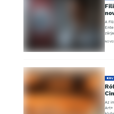
Fil
no
A Fi
Ente
zárja
NOVE
KUL
Ró
Ci
Az i
Art+
klub