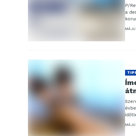
P/Re
a de
koru
MÁJUS
TIP
Íme
át
Szer
évbe
időtl
MÁJU