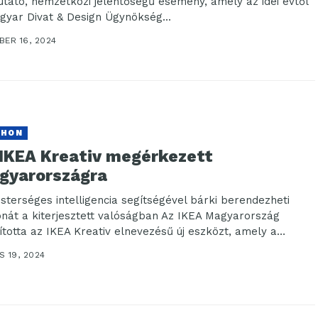
tató, nemzetközi jelentőségű esemény, amely az idei évtől
gyar Divat & Design Ügynökség...
BER 16, 2024
THON
 IKEA Kreativ megérkezett
gyarországra
sterséges intelligencia segítségével bárki berendezheti
onát a kiterjesztett valóságban Az IKEA Magyarország
dította az IKEA Kreativ elnevezésű új eszközt, amely a
odernebb...
 19, 2024