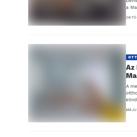
bemu
a Ma
OKTÓ
OT
Az
Ma
A me
otth
elin
legm
MÁJUS