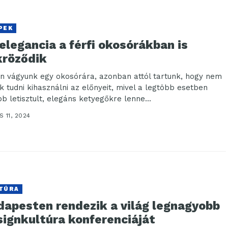
PEK
elegancia a férfi okosórákban is
kröződik
n vágyunk egy okosórára, azonban attól tartunk, hogy nem
uk tudni kihasználni az előnyeit, mivel a legtöbb esetben
bb letisztult, elegáns ketyegőkre lenne...
 11, 2024
TÚRA
dapesten rendezik a világ legnagyobb
signkultúra konferenciáját