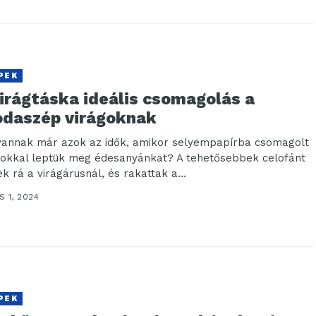
PEK
virágtáska ideális csomagolás a
odaszép virágoknak
vannak már azok az idők, amikor selyempapírba csomagolt
gokkal leptük meg édesanyánkat? A tehetősebbek celofánt
k rá a virágárusnál, és rakattak a...
 1, 2024
PEK