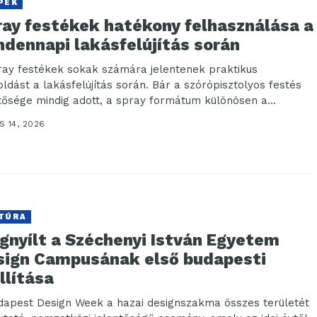
PEK
ray festékek hatékony felhasználása a
ndennapi lakásfelújítás során
ray festékek sokak számára jelentenek praktikus
ldást a lakásfelújítás során. Bár a szórópisztolyos festés
tősége mindig adott, a spray formátum különösen a...
 14, 2026
TÚRA
gnyílt a Széchenyi István Egyetem
sign Campusának első budapesti
llítása
dapest Design Week a hazai designszakma összes területét