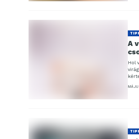
TIP
A 
cs
Hol 
virá
kérte
MÁJUS
TIP