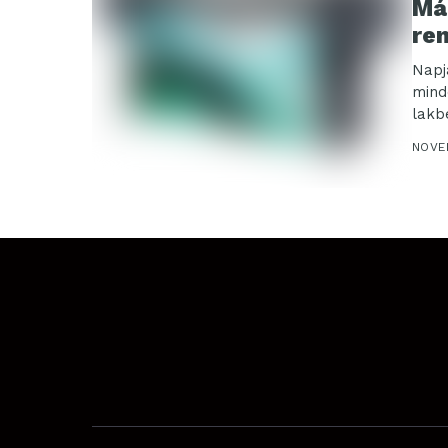
Má
re
Napj
mind
lakb
a...
NOVE