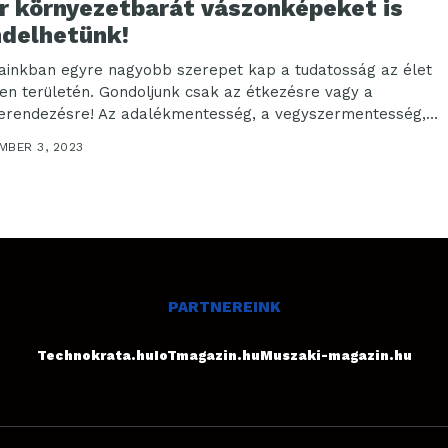
r környezetbarát vászonképeket is
ndelhetünk!
ainkban egyre nagyobb szerepet kap a tudatosság az élet
en területén. Gondoljunk csak az étkezésre vagy a
erendezésre! Az adalékmentesség, a vegyszermentesség,
MBER 3, 2023
PARTNEREINK
Technokrata.hu
IoTmagazin.hu
Muszaki-magazin.hu