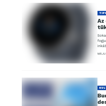
TIP
Az 
tü
Soka
fogj
inká
MÁJUS
KUL
Bu
de