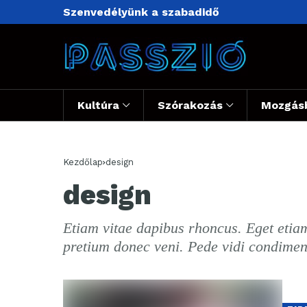
Szenvedélyünk a szabadidő
Kultúra
Szórakozás
Mozgás
Kezdőlap
design
design
Etiam vitae dapibus rhoncus. Eget etiam
pretium donec veni. Pede vidi condime