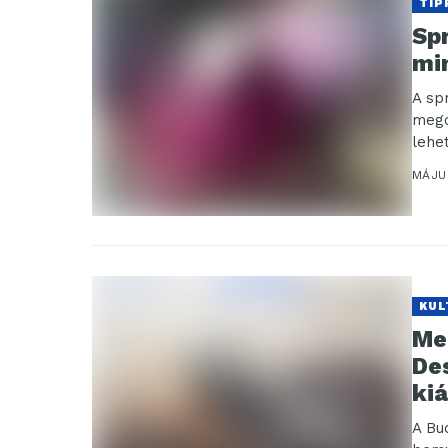
TIP
Sp
mi
A sp
mego
lehe
MÁJUS
KUL
Me
De
kiá
A Bu