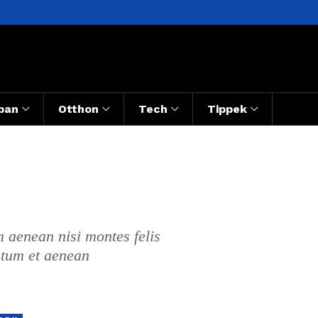
ban
Otthon
Tech
Tippek
 aenean nisi montes felis
ntum et aenean