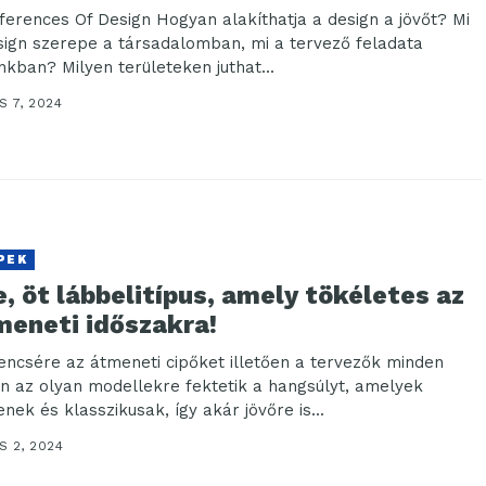
ferences Of Design Hogyan alakíthatja a design a jövőt? Mi
sign szerepe a társadalomban, mi a tervező feladata
nkban? Milyen területeken juthat...
 7, 2024
PEK
, öt lábbelitípus, amely tökéletes az
meneti időszakra!
encsére az átmeneti cipőket illetően a tervezők minden
n az olyan modellekre fektetik a hangsúlyt, amelyek
enek és klasszikusak, így akár jövőre is...
S 2, 2024