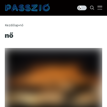
Kezdőlap
nő
nő