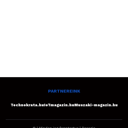
PARTNEREINK
Technokrata.hu
IoTmagazin.hu
Muszaki-magazin.hu