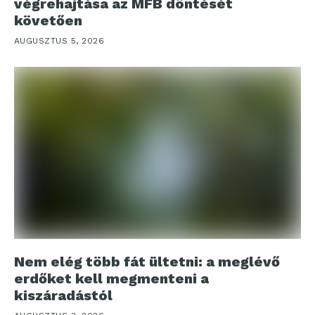
végrehajtása az MFB döntését
követően
AUGUSZTUS 5, 2026
Nem elég több fát ültetni: a meglévő
erdőket kell megmenteni a
kiszáradástól