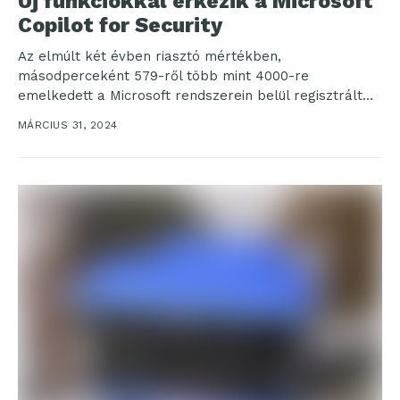
Új funkciókkal érkezik a Microsoft
Copilot for Security
Az elmúlt két évben riasztó mértékben,
másodperceként 579-ről több mint 4000-re
emelkedett a Microsoft rendszerein belül regisztrált
jelszótámadások száma. Mindeközben a
MÁRCIUS 31, 2024
kiberbűnözés okozta kár globálisan a...