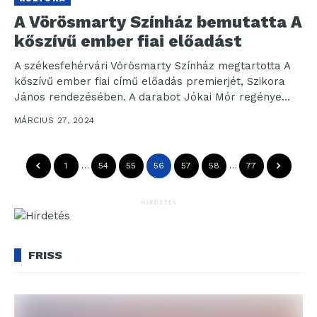
A Vörösmarty Színház bemutatta A
kőszívű ember fiai előadást
A székesfehérvári Vörösmarty Színház megtartotta A
kőszívű ember fiai című előadás premierjét, Szikora
János rendezésében. A darabot Jókai Mór regénye
alapján a rendezővel...
MÁRCIUS 27, 2024
1
…
54
55
56
57
58
…
77
HIRDETÉS
FRISS