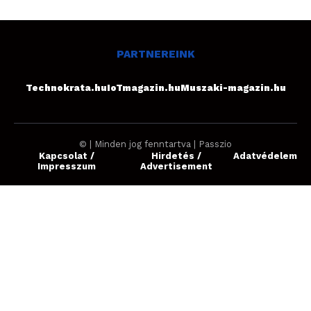
PARTNEREINK
Technokrata.hu
IoTmagazin.hu
Muszaki-magazin.hu
© | Minden jog fenntartva | Passzio
Kapcsolat /
Hirdetés /
Adatvédelem
Impresszum
Advertisement