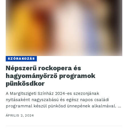
SZÓRAKOZÁS
Népszerű rockopera és
hagyományőrző programok
pünkösdkor
A Margitszigeti Színház 2024-es szezonjának
nyitásaként nagyszabású és egész napos családi
programmal készül pünkösd ünnepének alkalmával. A
nap folyamán a pünkösdi népi hagyományokat...
ÁPRILIS 2, 2024