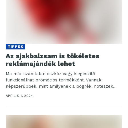
TIPPEK
Az ajakbalzsam is tökéletes
reklámajándék lehet
Ma már számtalan eszköz vagy kiegészítő
funkcionálhat promóciós termékként. Vannak
népszerűbbek, mint amilyenek a bögrék, noteszek
vagy éppen a tollak. Másokat ritkábban használnak...
ÁPRILIS 1, 2024