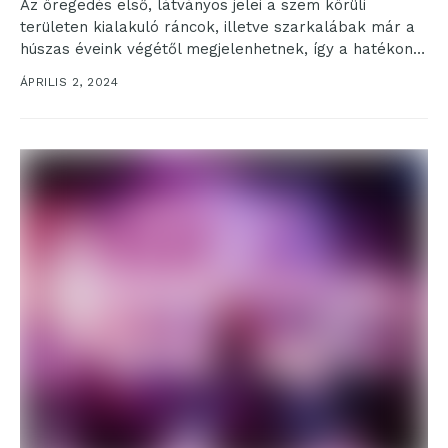
Az öregedés első, látványos jelei a szem körüli
területen kialakuló ráncok, illetve szarkalábak már a
húszas éveink végétől megjelenhetnek, így a hatékony
kezelést...
ÁPRILIS 2, 2024