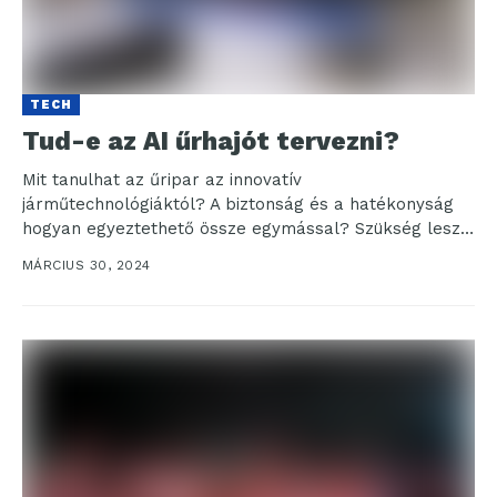
TECH
Tud-e az AI űrhajót tervezni?
Mit tanulhat az űripar az innovatív
járműtechnológiáktól? A biztonság és a hatékonyság
hogyan egyeztethető össze egymással? Szükség lesz-
e még mérnökökre, vagy a mesterséges...
MÁRCIUS 30, 2024