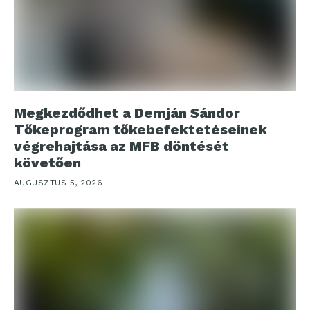
Megkezdődhet a Demján Sándor
Tőkeprogram tőkebefektetéseinek
végrehajtása az MFB döntését
követően
AUGUSZTUS 5, 2026