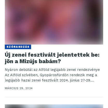
SZÓRAKOZÁS
Új zenei fesztivált jelentettek be:
jön a Mizújs babám?
Nyáron debütál az Alföld legújabb zenei rendezvénye
Az Alföld szívében, Gyopárosfürdőn rendezik meg a
legújabb hazai zenei fesztivált 2024. június 27-29.
között. A...
MÁRCIUS 29, 2024