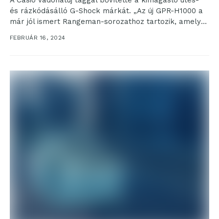
A Casio vadonatúj taggal bővítette a kimagasló ütés-
és rázkódásálló G-Shock márkát. „Az új GPR-H1000 a
már jól ismert Rangeman-sorozathoz tartozik, amelyet
olyan...
FEBRUÁR 16, 2024