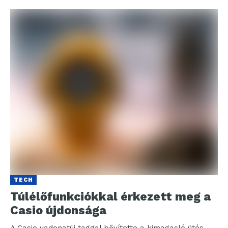
TECH
Túlélőfunkciókkal érkezett meg a
Casio újdonsága