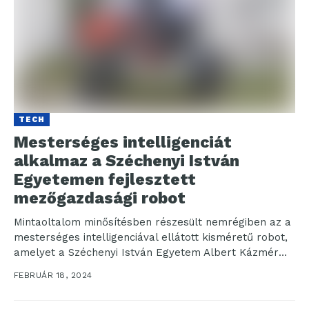
TECH
Mesterséges intelligenciát
alkalmaz a Széchenyi István
Egyetemen fejlesztett
mezőgazdasági robot
Mintaoltalom minősítésben részesült nemrégiben az a
mesterséges intelligenciával ellátott kisméretű robot,
amelyet a Széchenyi István Egyetem Albert Kázmér
Mosonmagyaróvári Karának kutatócsoportja
FEBRUÁR 18, 2024
fejlesztett. Az...