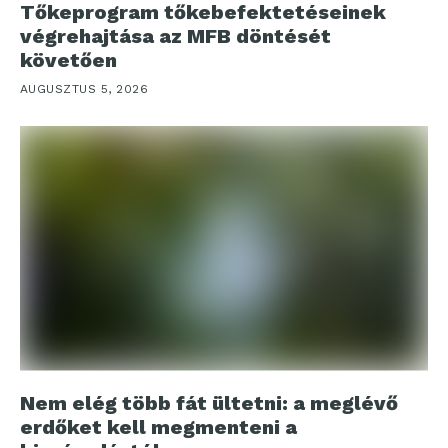
Tőkeprogram tőkebefektetéseinek
végrehajtása az MFB döntését
követően
AUGUSZTUS 5, 2026
Nem elég több fát ültetni: a meglévő
erdőket kell megmenteni a