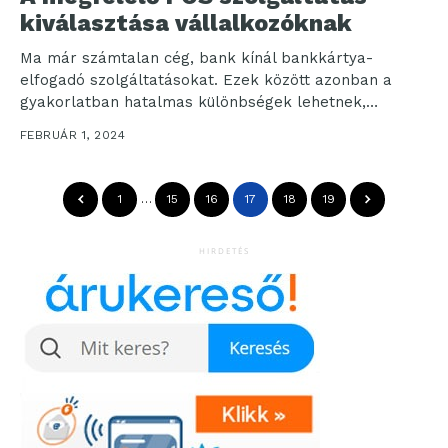
kiválasztása vállalkozóknak
Ma már számtalan cég, bank kínál bankkártya-
elfogadó szolgáltatásokat. Ezek között azonban a
gyakorlatban hatalmas különbségek lehetnek,
amelyeket elsőre nagyon nehéz felfedezni, mivel
FEBRUÁR 1, 2024
csak...
1
…
15
16
17
18
19
HIRDETÉS