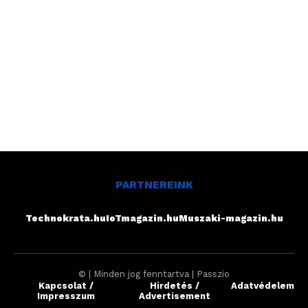
PARTNEREINK
Technokrata.hu
IoTmagazin.hu
Muszaki-magazin.hu
© | Minden jog fenntartva | Passzio
Kapcsolat /
Hirdetés /
Adatvédelem
Impresszum
Advertisement