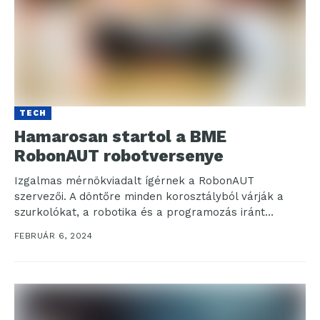
TECH
Hamarosan startol a BME
RobonAUT robotversenye
Izgalmas mérnökviadalt ígérnek a RobonAUT
szervezői. A döntőre minden korosztályból várják a
szurkolókat, a robotika és a programozás iránt
érdeklődőket. 2024. február 10-én...
FEBRUÁR 6, 2024