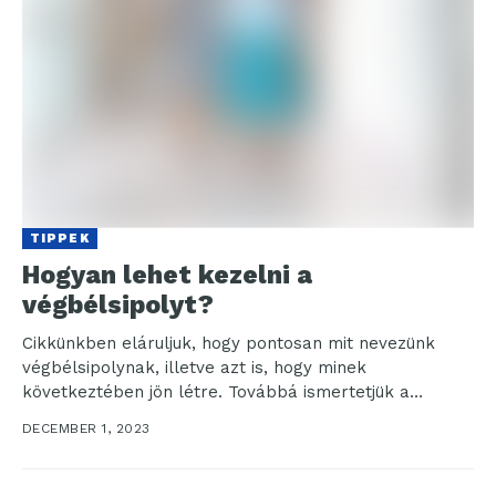
TIPPEK
Hogyan lehet kezelni a
végbélsipolyt?
Cikkünkben eláruljuk, hogy pontosan mit nevezünk
végbélsipolynak, illetve azt is, hogy minek
következtében jön létre. Továbbá ismertetjük a
tüneteit, a diagnosztizálásának lépéseit és...
DECEMBER 1, 2023