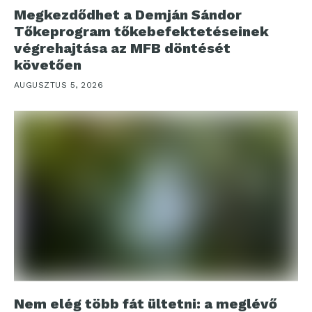
Megkezdődhet a Demján Sándor
Tőkeprogram tőkebefektetéseinek
végrehajtása az MFB döntését
követően
AUGUSZTUS 5, 2026
Nem elég több fát ültetni: a meglévő