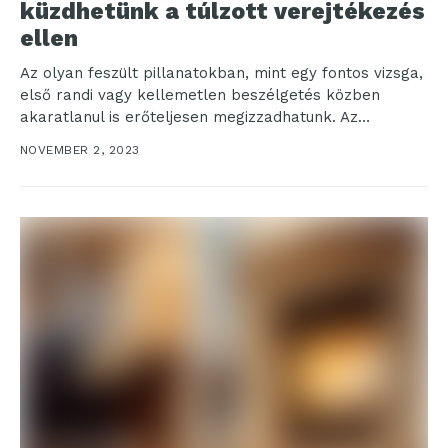
küzdhetünk a túlzott verejtékezés
ellen
Az olyan feszült pillanatokban, mint egy fontos vizsga,
első randi vagy kellemetlen beszélgetés közben
akaratlanul is erőteljesen megizzadhatunk. Az
átnedvesedett felsőnk és az...
NOVEMBER 2, 2023