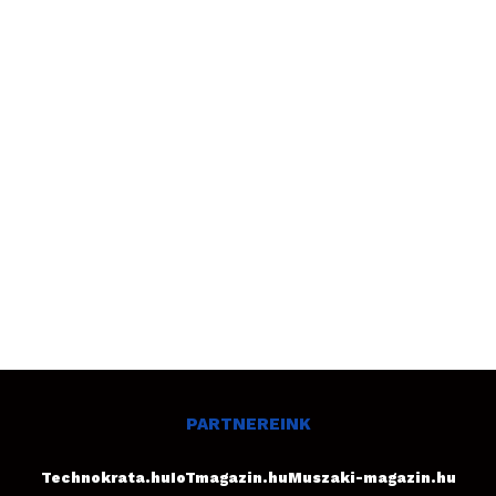
PARTNEREINK
Technokrata.hu
IoTmagazin.hu
Muszaki-magazin.hu