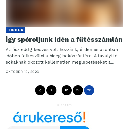
TIPPEK
Így spóroljunk idén a fűtésszámlán
Az ősz eddig kedves volt hozzánk, érdemes azonban
időben felkészülni a hideg beköszöntére. A tavalyi tél
sokaknak okozott kellemetlen meglepetéseket a
rezsiszámlák miatt,...
OKTÓBER 19, 2023
1
…
18
19
20
HIRDETÉS